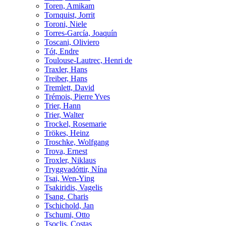
Toren, Amikam
Tornquist, Jorrit
Toroni, Niele
Torres-García, Joaquín
Toscani, Oliviero
Tót, Endre
Toulouse-Lautrec, Henri de
Traxler, Hans
Treiber, Hans
Tremlett, David
Trémois, Pierre Yves
Trier, Hann
Trier, Walter
Trockel, Rosemarie
Trökes, Heinz
Troschke, Wolfgang
Trova, Ernest
Troxler, Niklaus
Tryggvadóttir, Nína
Tsai, Wen-Ying
Tsakiridis, Vagelis
Tsang, Charis
Tschichold, Jan
Tschumi, Otto
Tsoclis, Costas