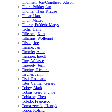
Thomsen, Jon/Craighead, Alison
Thorn Prikker, Jan
Thorner, Hans Krause
Thuar, Hans
Thun, Matteo
Thursz, Frédéric Matys
Ticha, Hans
Tillessen, Kurt
Tillmans, Wolfgang
Tilson, Joe
Timme, Jan
Timmler, Alice
Timpner, Ingolf
Ting, Walasse
Tinguely, Jean
Tipping, Richard
Tischer, Jenni
Tissi, Rosmarie
Titus-Carmel, Gérard
Tobey, Mark
Tobias, Gerd & Uwe
Tobiasse, Theo
Toledo, Francisco
Tomaszewski, Henryk
Topor, Roland