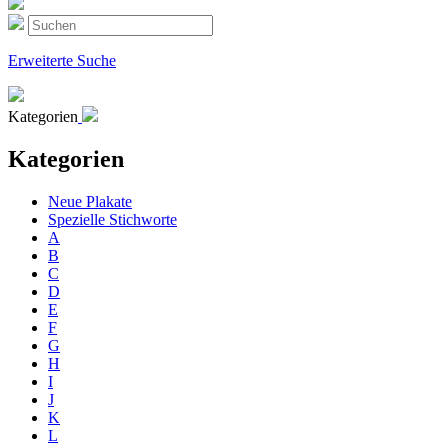
Erweiterte Suche
Kategorien
Kategorien
Neue Plakate
Spezielle Stichworte
A
B
C
D
E
F
G
H
I
J
K
L