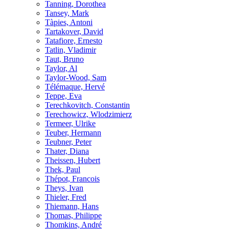
Tanning, Dorothea
Tansey, Mark
Tàpies, Antoni
Tartakover, David
Tatafiore, Ernesto
Tatlin, Vladimir
Taut, Bruno
Taylor, Al
Taylor-Wood, Sam
Télémaque, Hervé
Teppe, Eva
Terechkovitch, Constantin
Terechowicz, Wlodzimierz
Termeer, Ulrike
Teuber, Hermann
Teubner, Peter
Thater, Diana
Theissen, Hubert
Thek, Paul
Thépot, Francois
Theys, Ivan
Thieler, Fred
Thiemann, Hans
Thomas, Philippe
Thomkins, André