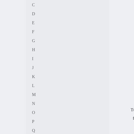
C
D
E
F
G
H
I
J
K
L
M
N
T
O
P
Q