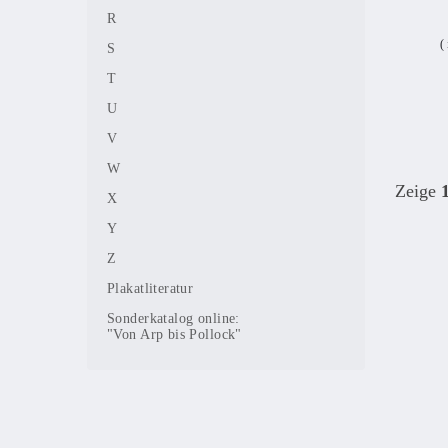
R
(
S
T
U
V
W
Zeige
X
Y
Z
Plakatliteratur
Sonderkatalog online:
"Von Arp bis Pollock"