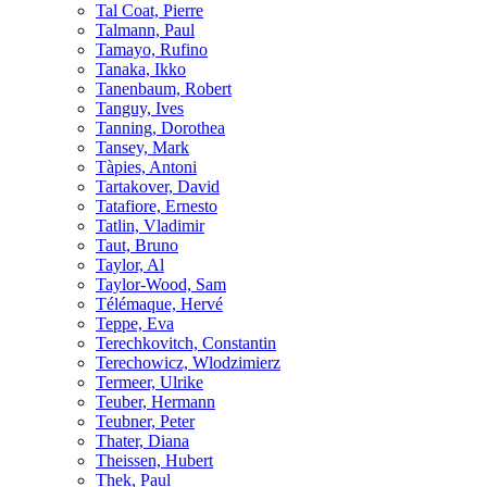
Tal Coat, Pierre
Talmann, Paul
Tamayo, Rufino
Tanaka, Ikko
Tanenbaum, Robert
Tanguy, Ives
Tanning, Dorothea
Tansey, Mark
Tàpies, Antoni
Tartakover, David
Tatafiore, Ernesto
Tatlin, Vladimir
Taut, Bruno
Taylor, Al
Taylor-Wood, Sam
Télémaque, Hervé
Teppe, Eva
Terechkovitch, Constantin
Terechowicz, Wlodzimierz
Termeer, Ulrike
Teuber, Hermann
Teubner, Peter
Thater, Diana
Theissen, Hubert
Thek, Paul