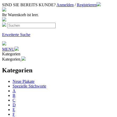
SIND SIE BEREITS KUNDE?
Anmelden
/
Registrieren
Ihr Warenkorb ist leer.
Erweiterte Suche
MENU
Kategorien
Kategorien
Kategorien
Neue Plakate
Spezielle Stichworte
A
B
C
D
E
F