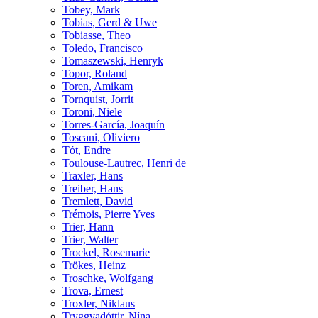
Tobey, Mark
Tobias, Gerd & Uwe
Tobiasse, Theo
Toledo, Francisco
Tomaszewski, Henryk
Topor, Roland
Toren, Amikam
Tornquist, Jorrit
Toroni, Niele
Torres-García, Joaquín
Toscani, Oliviero
Tót, Endre
Toulouse-Lautrec, Henri de
Traxler, Hans
Treiber, Hans
Tremlett, David
Trémois, Pierre Yves
Trier, Hann
Trier, Walter
Trockel, Rosemarie
Trökes, Heinz
Troschke, Wolfgang
Trova, Ernest
Troxler, Niklaus
Tryggvadóttir, Nína