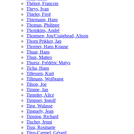
Thépot, Francois
Theys, Ivan
Thieler, Fred
Thiemann, Hans
Thomas, Philippe
Thomkins, André
Thomsen, Jon/Craighead, Alison
Thorn Prikker, Jan
Thorner, Hans Krause
Thuar, Hans
Thun, Matteo
Thursz, Frédéric Matys
Ticha, Hans
Tillessen, Kurt
Tillmans, Wolfgang
Tilson, Joe
Timme, Jan
Timmler, Alice
Timpner, Ingolf
Ting, Walasse
Tinguely, Jean
Tipping, Richard
Tischer, Jenni
Tissi, Rosmarie
Titus-Carmel, Gérard