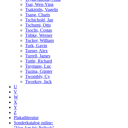
Tsai, Wen-Ying
Tsakiridis, Vagelis
Tsang, Charis
Tschichold, Jan
Tschumi, Otto
Tsoclis, Costas
Tübke, Werner
Tucker, William
Turk, Gavin
Turner, Alex
Turrell, James
Tuttle, Richard
Tuymans, Luc
Tuzina, Günter
Twombly, Cy
Tworkov, Jack
U
V
W
X
Y
Z
Plakatliteratur
Sonderkatalog online:
"Von Arp bis Pollock"