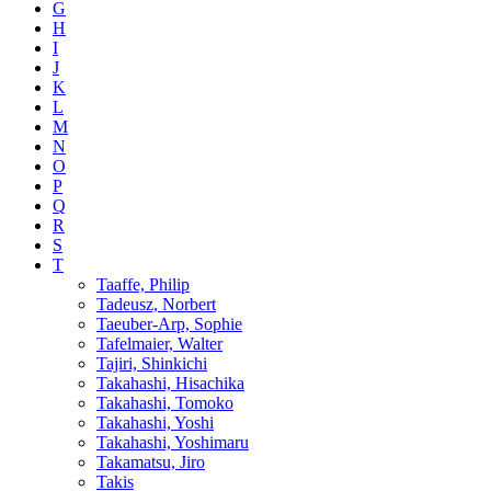
G
H
I
J
K
L
M
N
O
P
Q
R
S
T
Taaffe, Philip
Tadeusz, Norbert
Taeuber-Arp, Sophie
Tafelmaier, Walter
Tajiri, Shinkichi
Takahashi, Hisachika
Takahashi, Tomoko
Takahashi, Yoshi
Takahashi, Yoshimaru
Takamatsu, Jiro
Takis