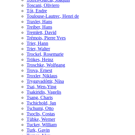
Toscani, Oliviero
Tót, Endre
Toulouse-Lautrec, Henri de
Traxler, Hans
Treiber, Hans
Tremlett, David
Trémois, Pierre Yves
Trier, Hann
Trier, Walter
Trockel, Rosemarie
Trökes, Heinz
Troschke, Wolfgang
Trova, Ernest
Troxler, Niklaus
Tryggvadóttir, Nína
Tsai, Wen-Ying
Tsakiridis, Vagelis
Tsang, Charis
Tschichold, Jan
Tschumi, Otto
Tsoclis, Costas
Tübke, Werner
Tucker, William
Turk, Gavin