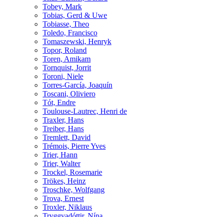
Tobey, Mark
Tobias, Gerd & Uwe
Tobiasse, Theo
Toledo, Francisco
Tomaszewski, Henryk
Topor, Roland
Toren, Amikam
Tornquist, Jorrit
Toroni, Niele
Torres-García, Joaquín
Toscani, Oliviero
Tót, Endre
Toulouse-Lautrec, Henri de
Traxler, Hans
Treiber, Hans
Tremlett, David
Trémois, Pierre Yves
Trier, Hann
Trier, Walter
Trockel, Rosemarie
Trökes, Heinz
Troschke, Wolfgang
Trova, Ernest
Troxler, Niklaus
Tryggvadóttir, Nína