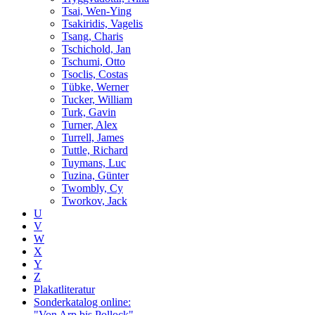
Tsai, Wen-Ying
Tsakiridis, Vagelis
Tsang, Charis
Tschichold, Jan
Tschumi, Otto
Tsoclis, Costas
Tübke, Werner
Tucker, William
Turk, Gavin
Turner, Alex
Turrell, James
Tuttle, Richard
Tuymans, Luc
Tuzina, Günter
Twombly, Cy
Tworkov, Jack
U
V
W
X
Y
Z
Plakatliteratur
Sonderkatalog online:
"Von Arp bis Pollock"