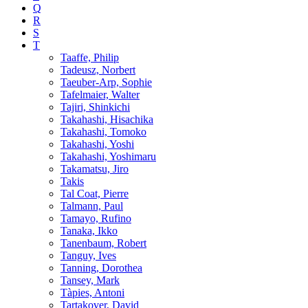
Q
R
S
T
Taaffe, Philip
Tadeusz, Norbert
Taeuber-Arp, Sophie
Tafelmaier, Walter
Tajiri, Shinkichi
Takahashi, Hisachika
Takahashi, Tomoko
Takahashi, Yoshi
Takahashi, Yoshimaru
Takamatsu, Jiro
Takis
Tal Coat, Pierre
Talmann, Paul
Tamayo, Rufino
Tanaka, Ikko
Tanenbaum, Robert
Tanguy, Ives
Tanning, Dorothea
Tansey, Mark
Tàpies, Antoni
Tartakover, David