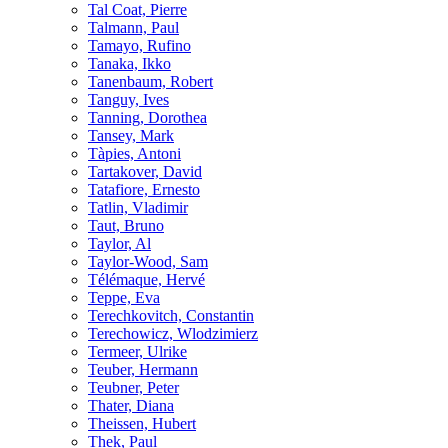
Tal Coat, Pierre
Talmann, Paul
Tamayo, Rufino
Tanaka, Ikko
Tanenbaum, Robert
Tanguy, Ives
Tanning, Dorothea
Tansey, Mark
Tàpies, Antoni
Tartakover, David
Tatafiore, Ernesto
Tatlin, Vladimir
Taut, Bruno
Taylor, Al
Taylor-Wood, Sam
Télémaque, Hervé
Teppe, Eva
Terechkovitch, Constantin
Terechowicz, Wlodzimierz
Termeer, Ulrike
Teuber, Hermann
Teubner, Peter
Thater, Diana
Theissen, Hubert
Thek, Paul