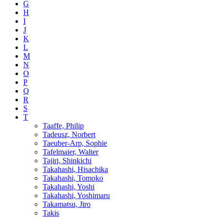
G
H
I
J
K
L
M
N
O
P
Q
R
S
T
Taaffe, Philip
Tadeusz, Norbert
Taeuber-Arp, Sophie
Tafelmaier, Walter
Tajiri, Shinkichi
Takahashi, Hisachika
Takahashi, Tomoko
Takahashi, Yoshi
Takahashi, Yoshimaru
Takamatsu, Jiro
Takis