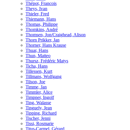
Thépot, Francois
Theys, Ivan
Thieler, Fred
Thiemann, Hans
Thomas, Philippe
Thomkins, André
Thomsen, Jon/Craighead, Alison
Thorn Prikker, Jan
Thorner, Hans Krause
Thuar, Hans
Thun, Matteo
Thursz, Frédéric Matys
Ticha, Hans
Tillessen, Kurt
Tillmans, Wolfgang
Tilson, Joe
Timme, Jan
Timmler, Alice
Timpner, Ingolf
Ting, Walasse
Tinguely, Jean
Tipping, Richard
Tischer, Jenni
Tissi, Rosmarie
Titus-Carmel, Gérard