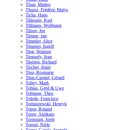
Thun, Matteo
Thursz, Frédéric Matys
Ticha, Hans
Tillessen, Kurt
Tillmans, Wolfgang
Tilson, Joe
Timme, Jan
Timmler, Alice
Timpner, Ingolf
Ting, Walasse
Tinguely, Jean
Tipping, Richard
Tischer, Jenni
Tissi, Rosmarie
Titus-Carmel, Gérard
Tobey, Mark
Tobias, Gerd & Uwe
Tobiasse, Theo
Toledo, Francisco
Tomaszewski, Henryk
Topor, Roland
Toren, Amikam
Tornquist, Jorrit
Toroni, Niele
Torres-García, Joaquín