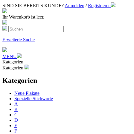
SIND SIE BEREITS KUNDE?
Anmelden
/
Registrieren
Ihr Warenkorb ist leer.
Erweiterte Suche
MENU
Kategorien
Kategorien
Kategorien
Neue Plakate
Spezielle Stichworte
A
B
C
D
E
F