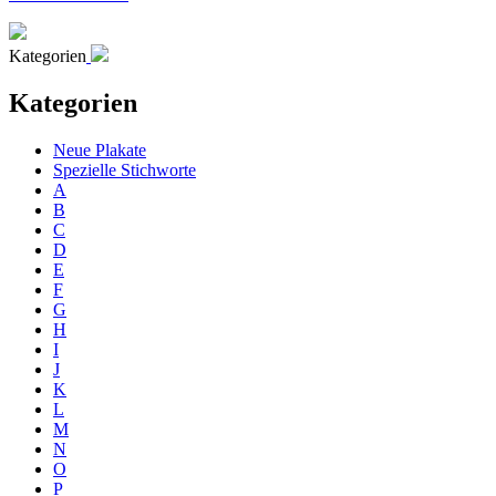
Kategorien
Kategorien
Neue Plakate
Spezielle Stichworte
A
B
C
D
E
F
G
H
I
J
K
L
M
N
O
P