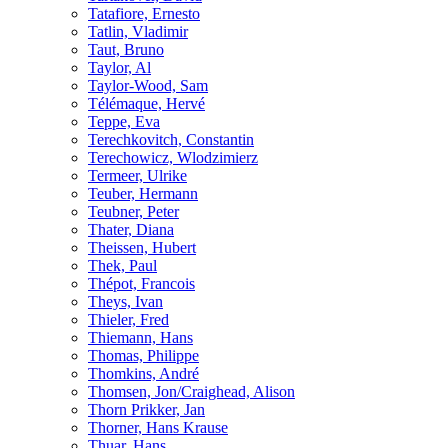
Tatafiore, Ernesto
Tatlin, Vladimir
Taut, Bruno
Taylor, Al
Taylor-Wood, Sam
Télémaque, Hervé
Teppe, Eva
Terechkovitch, Constantin
Terechowicz, Wlodzimierz
Termeer, Ulrike
Teuber, Hermann
Teubner, Peter
Thater, Diana
Theissen, Hubert
Thek, Paul
Thépot, Francois
Theys, Ivan
Thieler, Fred
Thiemann, Hans
Thomas, Philippe
Thomkins, André
Thomsen, Jon/Craighead, Alison
Thorn Prikker, Jan
Thorner, Hans Krause
Thuar, Hans