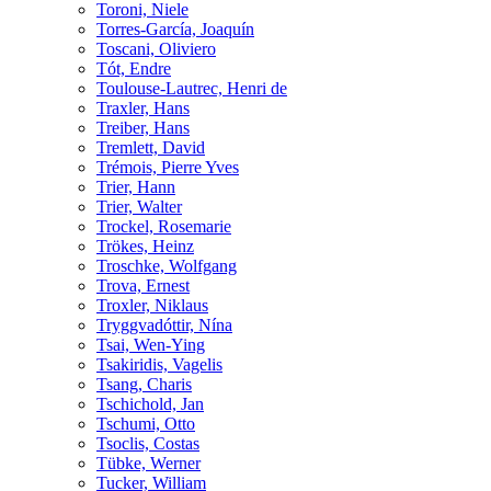
Toroni, Niele
Torres-García, Joaquín
Toscani, Oliviero
Tót, Endre
Toulouse-Lautrec, Henri de
Traxler, Hans
Treiber, Hans
Tremlett, David
Trémois, Pierre Yves
Trier, Hann
Trier, Walter
Trockel, Rosemarie
Trökes, Heinz
Troschke, Wolfgang
Trova, Ernest
Troxler, Niklaus
Tryggvadóttir, Nína
Tsai, Wen-Ying
Tsakiridis, Vagelis
Tsang, Charis
Tschichold, Jan
Tschumi, Otto
Tsoclis, Costas
Tübke, Werner
Tucker, William