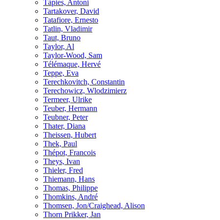
Tàpies, Antoni
Tartakover, David
Tatafiore, Ernesto
Tatlin, Vladimir
Taut, Bruno
Taylor, Al
Taylor-Wood, Sam
Télémaque, Hervé
Teppe, Eva
Terechkovitch, Constantin
Terechowicz, Wlodzimierz
Termeer, Ulrike
Teuber, Hermann
Teubner, Peter
Thater, Diana
Theissen, Hubert
Thek, Paul
Thépot, Francois
Theys, Ivan
Thieler, Fred
Thiemann, Hans
Thomas, Philippe
Thomkins, André
Thomsen, Jon/Craighead, Alison
Thorn Prikker, Jan