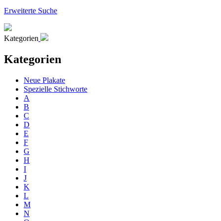
Erweiterte Suche
Kategorien
Kategorien
Neue Plakate
Spezielle Stichworte
A
B
C
D
E
F
G
H
I
J
K
L
M
N