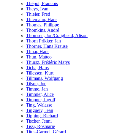
Thépot, Francois
Theys, Ivan
Thieler, Fred
Thiemann, Hans
Thomas, Philippe
Thomkins, André
Thomsen, Jon/Craighead, Alison
Thorn Prikker, Jan
Thorner, Hans Krause
Thuar, Hans
Thun, Matteo
Thursz, Frédéric Matys
Ticha, Hans
Tillessen, Kurt
Tillmans, Wolfgang
Tilson, Joe
Timme, Jan
Timmler, Alice
Timpner, Ingolf
Ting, Walasse
Tinguely, Jean
Tipping, Richard
Tischer, Jenni
Tissi, Rosmarie
Titus-Carmel, Gérard