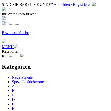
SIND SIE BEREITS KUNDE?
Anmelden
/
Registrieren
Ihr Warenkorb ist leer.
Erweiterte Suche
MENU
Kategorien
Kategorien
Kategorien
Neue Plakate
Spezielle Stichworte
A
B
C
D
E
F