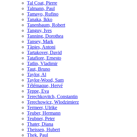
Tal Coat, Pierre
Talmann, Paul
Tamayo, Rufino
Tanaka, Ikko
Tanenbaum, Robert
Tanguy, Ives
Tanning, Dorothea
Tansey, Mark
Tàpies, Antoni
Tartakover, David
Tatafiore, Ernesto
Tatlin, Vladimir
Taut, Bruno
Taylor, Al
Taylor-Wood, Sam
Télémaque, Hervé
Teppe, Eva
Terechkovitch, Constantin
Terechowicz, Wlodzimierz
Termeer, Ulrike
Teuber, Hermann
Teubner, Peter
Thater, Diana
Theissen, Hubert
Thek, Paul