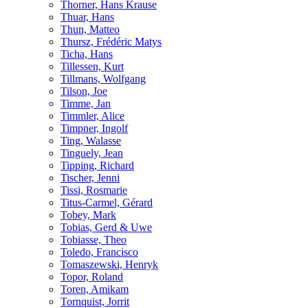
Thorner, Hans Krause
Thuar, Hans
Thun, Matteo
Thursz, Frédéric Matys
Ticha, Hans
Tillessen, Kurt
Tillmans, Wolfgang
Tilson, Joe
Timme, Jan
Timmler, Alice
Timpner, Ingolf
Ting, Walasse
Tinguely, Jean
Tipping, Richard
Tischer, Jenni
Tissi, Rosmarie
Titus-Carmel, Gérard
Tobey, Mark
Tobias, Gerd & Uwe
Tobiasse, Theo
Toledo, Francisco
Tomaszewski, Henryk
Topor, Roland
Toren, Amikam
Tornquist, Jorrit