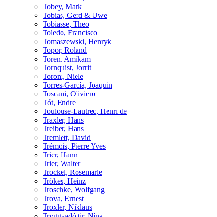
Tobey, Mark
Tobias, Gerd & Uwe
Tobiasse, Theo
Toledo, Francisco
Tomaszewski, Henryk
Topor, Roland
Toren, Amikam
Tornquist, Jorrit
Toroni, Niele
Torres-García, Joaquín
Toscani, Oliviero
Tót, Endre
Toulouse-Lautrec, Henri de
Traxler, Hans
Treiber, Hans
Tremlett, David
Trémois, Pierre Yves
Trier, Hann
Trier, Walter
Trockel, Rosemarie
Trökes, Heinz
Troschke, Wolfgang
Trova, Ernest
Troxler, Niklaus
Tryggvadóttir, Nína