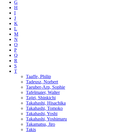
G
H
I
J
K
L
M
N
O
P
Q
R
S
T
Taaffe, Philip
Tadeusz, Norbert
Taeuber-Arp, Sophie
Tafelmaier, Walter
Tajiri, Shinkichi
Takahashi, Hisachika
Takahashi, Tomoko
Takahashi, Yoshi
Takahashi, Yoshimaru
Takamatsu, Jiro
Takis