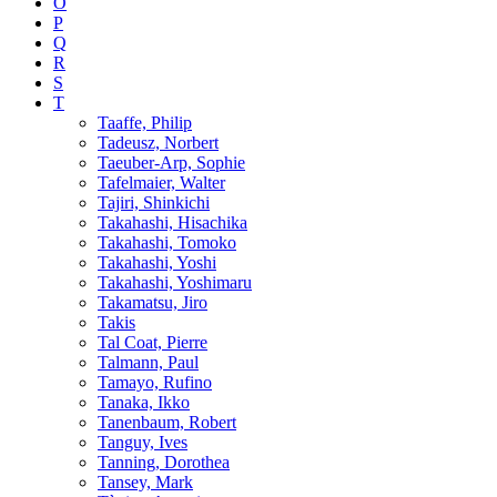
O
P
Q
R
S
T
Taaffe, Philip
Tadeusz, Norbert
Taeuber-Arp, Sophie
Tafelmaier, Walter
Tajiri, Shinkichi
Takahashi, Hisachika
Takahashi, Tomoko
Takahashi, Yoshi
Takahashi, Yoshimaru
Takamatsu, Jiro
Takis
Tal Coat, Pierre
Talmann, Paul
Tamayo, Rufino
Tanaka, Ikko
Tanenbaum, Robert
Tanguy, Ives
Tanning, Dorothea
Tansey, Mark