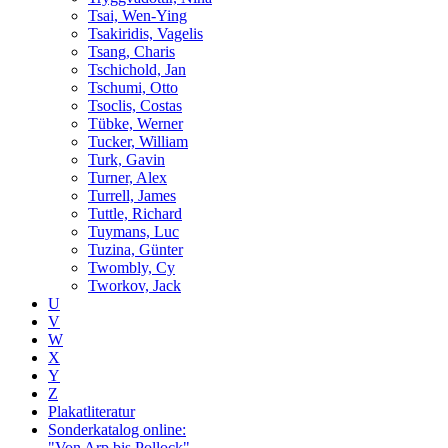
Tsai, Wen-Ying
Tsakiridis, Vagelis
Tsang, Charis
Tschichold, Jan
Tschumi, Otto
Tsoclis, Costas
Tübke, Werner
Tucker, William
Turk, Gavin
Turner, Alex
Turrell, James
Tuttle, Richard
Tuymans, Luc
Tuzina, Günter
Twombly, Cy
Tworkov, Jack
U
V
W
X
Y
Z
Plakatliteratur
Sonderkatalog online:
"Von Arp bis Pollock"