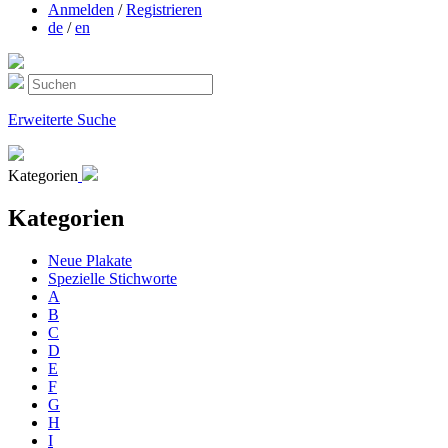
Anmelden
/
Registrieren
de
/
en
Erweiterte Suche
Kategorien
Kategorien
Neue Plakate
Spezielle Stichworte
A
B
C
D
E
F
G
H
I