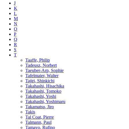
J
K
L
M
N
O
P
Q
R
S
T
Taaffe, Philip
Tadeusz, Norbert
Taeuber-Arp, Sophie
Tafelmaier, Walter
Tajiri, Shinkichi
Takahashi, Hisachika
Takahashi, Tomoko
Takahashi, Yoshi
Takahashi, Yoshimaru
Takamatsu, Jiro
Takis
Tal Coat, Pierre
Talmann, Paul
Tamayo, Rufino