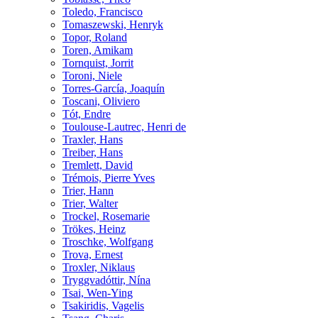
Toledo, Francisco
Tomaszewski, Henryk
Topor, Roland
Toren, Amikam
Tornquist, Jorrit
Toroni, Niele
Torres-García, Joaquín
Toscani, Oliviero
Tót, Endre
Toulouse-Lautrec, Henri de
Traxler, Hans
Treiber, Hans
Tremlett, David
Trémois, Pierre Yves
Trier, Hann
Trier, Walter
Trockel, Rosemarie
Trökes, Heinz
Troschke, Wolfgang
Trova, Ernest
Troxler, Niklaus
Tryggvadóttir, Nína
Tsai, Wen-Ying
Tsakiridis, Vagelis