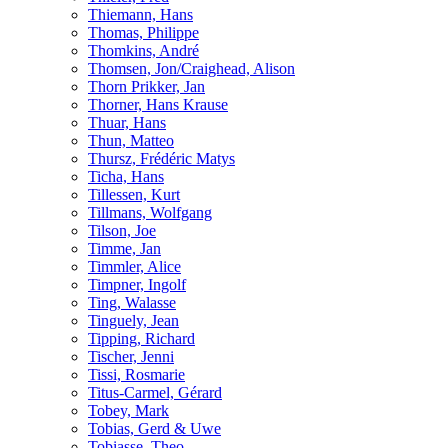
Thiemann, Hans
Thomas, Philippe
Thomkins, André
Thomsen, Jon/Craighead, Alison
Thorn Prikker, Jan
Thorner, Hans Krause
Thuar, Hans
Thun, Matteo
Thursz, Frédéric Matys
Ticha, Hans
Tillessen, Kurt
Tillmans, Wolfgang
Tilson, Joe
Timme, Jan
Timmler, Alice
Timpner, Ingolf
Ting, Walasse
Tinguely, Jean
Tipping, Richard
Tischer, Jenni
Tissi, Rosmarie
Titus-Carmel, Gérard
Tobey, Mark
Tobias, Gerd & Uwe
Tobiasse, Theo