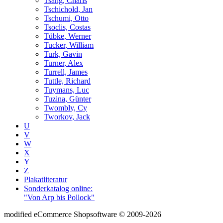
Tsang, Charis
Tschichold, Jan
Tschumi, Otto
Tsoclis, Costas
Tübke, Werner
Tucker, William
Turk, Gavin
Turner, Alex
Turrell, James
Tuttle, Richard
Tuymans, Luc
Tuzina, Günter
Twombly, Cy
Tworkov, Jack
U
V
W
X
Y
Z
Plakatliteratur
Sonderkatalog online:
"Von Arp bis Pollock"
mod
ified eCommerce Shopsoftware © 2009-2026