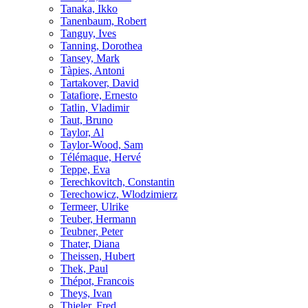
Tanaka, Ikko
Tanenbaum, Robert
Tanguy, Ives
Tanning, Dorothea
Tansey, Mark
Tàpies, Antoni
Tartakover, David
Tatafiore, Ernesto
Tatlin, Vladimir
Taut, Bruno
Taylor, Al
Taylor-Wood, Sam
Télémaque, Hervé
Teppe, Eva
Terechkovitch, Constantin
Terechowicz, Wlodzimierz
Termeer, Ulrike
Teuber, Hermann
Teubner, Peter
Thater, Diana
Theissen, Hubert
Thek, Paul
Thépot, Francois
Theys, Ivan
Thieler, Fred