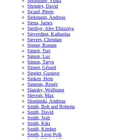
Shonibare, Yinka
Shrigley, David
Sicard, Pierre
Siekmann, Andreas
Siena, James
Siesbye, Alev Ebüzziya
Sieverding, Katharina
Sievers, Christian
Signer, Roman
Simeti, Turi
Simon, Luc
Simon, Taryn
Singer, Gérard
Singier, Gustave
Sinken, Hein
Sintenis, Renée
Slansky, Wolfgang
Slevogt, Max
Slominski, Andreas
Smith, Bob and Roberta
Smith, David
Smith, Josh
Smith, Kiki
Smith, Kimber
Smith, Leon Polk