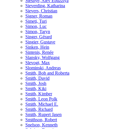
Siesbye, Alev Ebüzziya
Sieverding, Katharina
Sievers, Christian
Signer, Roman
Simeti, Turi
Simon, Luc
Simon, Taryn
Singer, Gérard
Singier, Gustave
Sinken, Hein
Sintenis, Renée
Slansky, Wolfgang
Slevogt, Max
Slominski, Andreas
Smith, Bob and Roberta
Smith, David
Smith, Josh
Smith, Kiki
Smith, Kimber
Smith, Leon Polk
Smith, Michael E.
Smith, Richard
Smith, Rupert Jasen
Smithson, Robert
Snelson, Kenneth