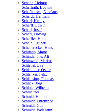
Schade, Helmut
Schaffrath, Ludwig
Schafhausen, Nicolaus
Schardt, Hermann
Scharf, Kenny
Scharff, Edwin
Scharl, Josef
Scharl, Ludwig
Scheffler, Horst
Scheibl, Hubert
Scheuerecker, Hans
Schifano, Mario
Schindehütte, Ali
Schinwald, Markus
Schlegel, Eva
Schlemmer, Oskar
Schlenker, Felix
Schleusing, Thomas
Schlick, Jörg
Schlote, Wilhelm
Schmeltzer
Schmid, Helmut
Schmidt, Ehrenfried
Schmidt, Gue
Schmidt, Wolfgang