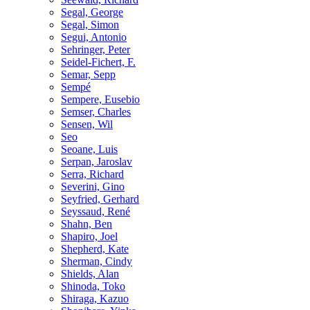
Segal, George
Segal, Simon
Segui, Antonio
Sehringer, Peter
Seidel-Fichert, F.
Semar, Sepp
Sempé
Sempere, Eusebio
Semser, Charles
Sensen, Wil
Seo
Seoane, Luis
Serpan, Jaroslav
Serra, Richard
Severini, Gino
Seyfried, Gerhard
Seyssaud, René
Shahn, Ben
Shapiro, Joel
Shepherd, Kate
Sherman, Cindy
Shields, Alan
Shinoda, Toko
Shiraga, Kazuo