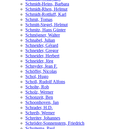
Schmidt-Heins, Barbara
Schmidt-Rhen, Helmut
Schmidt-Rottluff, Karl
Schmit, Tomas
Schmitt-Siegel, Helmut
Schmitz, Hans Günter
Schmögner, Walter
Schnabel, Julian
Schneider, Gérard
Schneider, Gregor
Schneider, Herbert
Schneider, Jörg
Schnyder, Jean F.
Schöffer, Nicolas
Schol, Hugo
Scholl, Rudolf Alfons
Scholte, Rob
Scholz, Werner
Schonzeit, Ben
Schoonhoven, Jan
Schrader, H.D.
Schreib, Werner
Schreiter, Johannes
Schröder-Sonnenstern, Friedrich
Schuitema, Paul