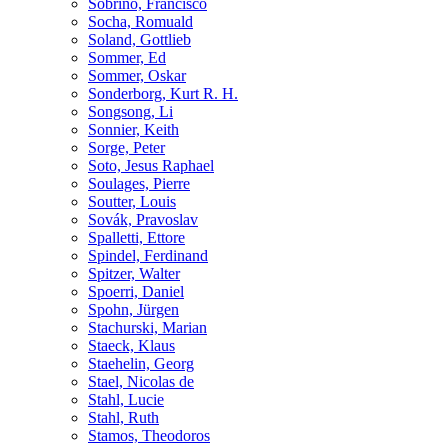
Sobrino, Francisco
Socha, Romuald
Soland, Gottlieb
Sommer, Ed
Sommer, Oskar
Sonderborg, Kurt R. H.
Songsong, Li
Sonnier, Keith
Sorge, Peter
Soto, Jesus Raphael
Soulages, Pierre
Soutter, Louis
Sovák, Pravoslav
Spalletti, Ettore
Spindel, Ferdinand
Spitzer, Walter
Spoerri, Daniel
Spohn, Jürgen
Stachurski, Marian
Staeck, Klaus
Staehelin, Georg
Stael, Nicolas de
Stahl, Lucie
Stahl, Ruth
Stamos, Theodoros