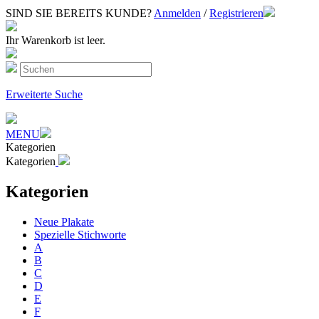
SIND SIE BEREITS KUNDE?
Anmelden
/
Registrieren
Ihr Warenkorb ist leer.
Erweiterte Suche
MENU
Kategorien
Kategorien
Kategorien
Neue Plakate
Spezielle Stichworte
A
B
C
D
E
F