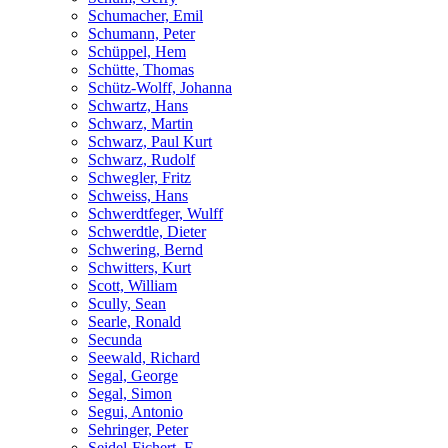
Schumacher, Emil
Schumann, Peter
Schüppel, Hem
Schütte, Thomas
Schütz-Wolff, Johanna
Schwartz, Hans
Schwarz, Martin
Schwarz, Paul Kurt
Schwarz, Rudolf
Schwegler, Fritz
Schweiss, Hans
Schwerdtfeger, Wulff
Schwerdtle, Dieter
Schwering, Bernd
Schwitters, Kurt
Scott, William
Scully, Sean
Searle, Ronald
Secunda
Seewald, Richard
Segal, George
Segal, Simon
Segui, Antonio
Sehringer, Peter
Seidel-Fichert, F.