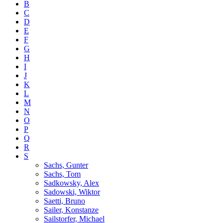
B
C
D
E
F
G
H
I
J
K
L
M
N
O
P
Q
R
S
Sachs, Gunter
Sachs, Tom
Sadkowsky, Alex
Sadowski, Wiktor
Saetti, Bruno
Sailer, Konstanze
Sailstorfer, Michael