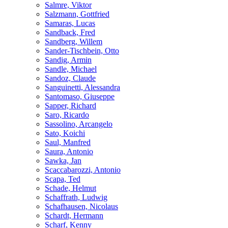
Salmre, Viktor
Salzmann, Gottfried
Samaras, Lucas
Sandback, Fred
Sandberg, Willem
Sander-Tischbein, Otto
Sandig, Armin
Sandle, Michael
Sandoz, Claude
Sanguinetti, Alessandra
Santomaso, Giuseppe
Sapper, Richard
Saro, Ricardo
Sassolino, Arcangelo
Sato, Koichi
Saul, Manfred
Saura, Antonio
Sawka, Jan
Scaccabarozzi, Antonio
Scapa, Ted
Schade, Helmut
Schaffrath, Ludwig
Schafhausen, Nicolaus
Schardt, Hermann
Scharf, Kenny