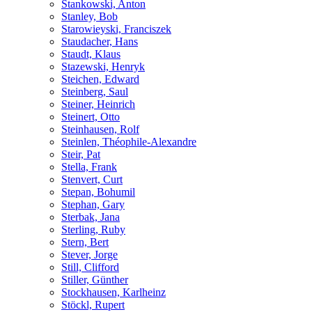
Stankowski, Anton
Stanley, Bob
Starowieyski, Franciszek
Staudacher, Hans
Staudt, Klaus
Stazewski, Henryk
Steichen, Edward
Steinberg, Saul
Steiner, Heinrich
Steinert, Otto
Steinhausen, Rolf
Steinlen, Théophile-Alexandre
Steir, Pat
Stella, Frank
Stenvert, Curt
Stepan, Bohumil
Stephan, Gary
Sterbak, Jana
Sterling, Ruby
Stern, Bert
Stever, Jorge
Still, Clifford
Stiller, Günther
Stockhausen, Karlheinz
Stöckl, Rupert