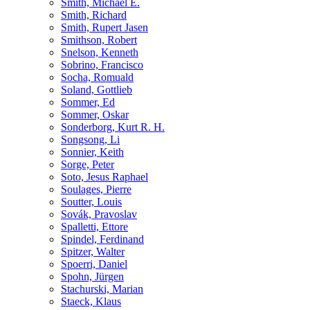
Smith, Michael E.
Smith, Richard
Smith, Rupert Jasen
Smithson, Robert
Snelson, Kenneth
Sobrino, Francisco
Socha, Romuald
Soland, Gottlieb
Sommer, Ed
Sommer, Oskar
Sonderborg, Kurt R. H.
Songsong, Li
Sonnier, Keith
Sorge, Peter
Soto, Jesus Raphael
Soulages, Pierre
Soutter, Louis
Sovák, Pravoslav
Spalletti, Ettore
Spindel, Ferdinand
Spitzer, Walter
Spoerri, Daniel
Spohn, Jürgen
Stachurski, Marian
Staeck, Klaus