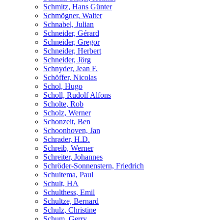
Schmitz, Hans Günter
Schmögner, Walter
Schnabel, Julian
Schneider, Gérard
Schneider, Gregor
Schneider, Herbert
Schneider, Jörg
Schnyder, Jean F.
Schöffer, Nicolas
Schol, Hugo
Scholl, Rudolf Alfons
Scholte, Rob
Scholz, Werner
Schonzeit, Ben
Schoonhoven, Jan
Schrader, H.D.
Schreib, Werner
Schreiter, Johannes
Schröder-Sonnenstern, Friedrich
Schuitema, Paul
Schult, HA
Schulthess, Emil
Schultze, Bernard
Schulz, Christine
Schum, Gerry