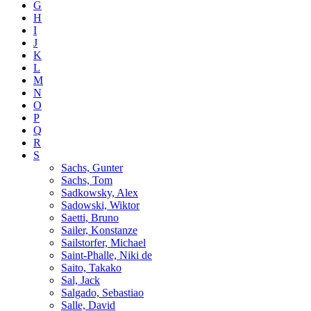
G
H
I
J
K
L
M
N
O
P
Q
R
S
Sachs, Gunter
Sachs, Tom
Sadkowsky, Alex
Sadowski, Wiktor
Saetti, Bruno
Sailer, Konstanze
Sailstorfer, Michael
Saint-Phalle, Niki de
Saito, Takako
Sal, Jack
Salgado, Sebastiao
Salle, David