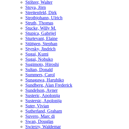
Stöhrer, Walter
Stoya, Jörn
Streitenfeld, Dirk
Strothjohann, Ulrich
Struth, Thomas
Stucke, Willy M.
Stupica, Gabrijel
Sturtevant, Elaine
Stüttgen, Stephan
Styrsky, Jindrich
Sugai, Kumi
Sugai, Nobuko
Sugimoto, Hiroshi
Sultan, Donald
Summers, Carol
Sunagawa, Haruhiko
Sundberg, Alan Frederick
Sundelson, Avner
Susteric, Apolonija
Sustersic, Apolonija
Suter, Vivian
Sutherland, Graham
Suvero, Marc di
Swan, Douglas
Swierzy, Waldemar