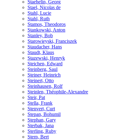
Staehelin, Georg
Stael, Nicolas de
Stahl, Lucie
Stahl, Ruth
Stamos, Theodoros
Stankowski, Anton
Stanley, Bob
Starowieyski, Franciszek
Staudacher, Hans
Staudt, Klaus
Stazewski, Henryk
Steichen, Edward
Steinberg, Saul
Steiner, Heinrich
Steinert, Otto
Steinhausen, Rolf
Steinlen, Théophile-Alexandre
Steir, Pat
Stella, Frank
Stenvert, Curt
Stepan, Bohumil
Stephan, Gary
Sterbak, Jana
Sterling, Ruby
Stern, Bert