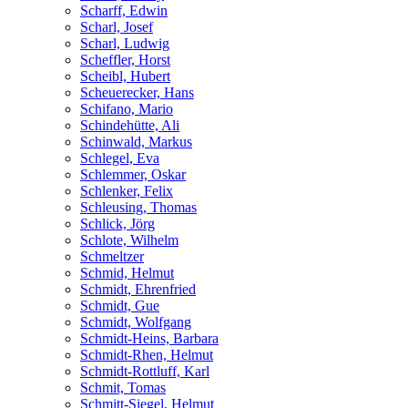
Scharff, Edwin
Scharl, Josef
Scharl, Ludwig
Scheffler, Horst
Scheibl, Hubert
Scheuerecker, Hans
Schifano, Mario
Schindehütte, Ali
Schinwald, Markus
Schlegel, Eva
Schlemmer, Oskar
Schlenker, Felix
Schleusing, Thomas
Schlick, Jörg
Schlote, Wilhelm
Schmeltzer
Schmid, Helmut
Schmidt, Ehrenfried
Schmidt, Gue
Schmidt, Wolfgang
Schmidt-Heins, Barbara
Schmidt-Rhen, Helmut
Schmidt-Rottluff, Karl
Schmit, Tomas
Schmitt-Siegel, Helmut