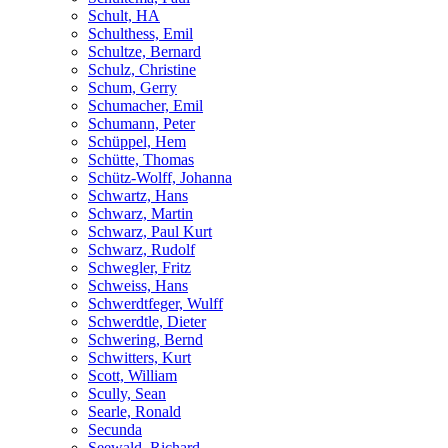
Schult, HA
Schulthess, Emil
Schultze, Bernard
Schulz, Christine
Schum, Gerry
Schumacher, Emil
Schumann, Peter
Schüppel, Hem
Schütte, Thomas
Schütz-Wolff, Johanna
Schwartz, Hans
Schwarz, Martin
Schwarz, Paul Kurt
Schwarz, Rudolf
Schwegler, Fritz
Schweiss, Hans
Schwerdtfeger, Wulff
Schwerdtle, Dieter
Schwering, Bernd
Schwitters, Kurt
Scott, William
Scully, Sean
Searle, Ronald
Secunda
Seewald, Richard