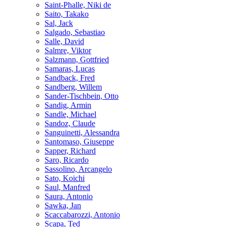
Saint-Phalle, Niki de
Saito, Takako
Sal, Jack
Salgado, Sebastiao
Salle, David
Salmre, Viktor
Salzmann, Gottfried
Samaras, Lucas
Sandback, Fred
Sandberg, Willem
Sander-Tischbein, Otto
Sandig, Armin
Sandle, Michael
Sandoz, Claude
Sanguinetti, Alessandra
Santomaso, Giuseppe
Sapper, Richard
Saro, Ricardo
Sassolino, Arcangelo
Sato, Koichi
Saul, Manfred
Saura, Antonio
Sawka, Jan
Scaccabarozzi, Antonio
Scapa, Ted