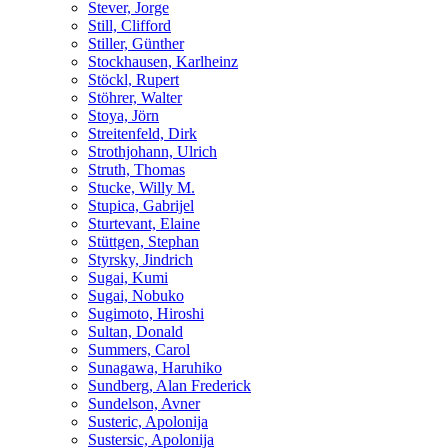
Stever, Jorge
Still, Clifford
Stiller, Günther
Stockhausen, Karlheinz
Stöckl, Rupert
Stöhrer, Walter
Stoya, Jörn
Streitenfeld, Dirk
Strothjohann, Ulrich
Struth, Thomas
Stucke, Willy M.
Stupica, Gabrijel
Sturtevant, Elaine
Stüttgen, Stephan
Styrsky, Jindrich
Sugai, Kumi
Sugai, Nobuko
Sugimoto, Hiroshi
Sultan, Donald
Summers, Carol
Sunagawa, Haruhiko
Sundberg, Alan Frederick
Sundelson, Avner
Susteric, Apolonija
Sustersic, Apolonija