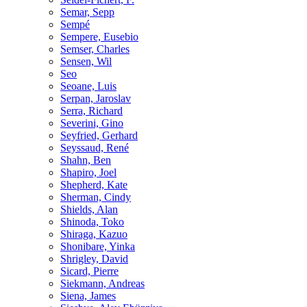
Semar, Sepp
Sempé
Sempere, Eusebio
Semser, Charles
Sensen, Wil
Seo
Seoane, Luis
Serpan, Jaroslav
Serra, Richard
Severini, Gino
Seyfried, Gerhard
Seyssaud, René
Shahn, Ben
Shapiro, Joel
Shepherd, Kate
Sherman, Cindy
Shields, Alan
Shinoda, Toko
Shiraga, Kazuo
Shonibare, Yinka
Shrigley, David
Sicard, Pierre
Siekmann, Andreas
Siena, James