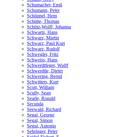
Schumacher, Emil
Schumann, Peter
Schüppel, Hem
Schütte, Thomas
Schütz-Wolff, Johanna
Schwartz, Hans
Schwarz, Martin
Schwarz, Paul Kurt
Schwarz, Rudolf
Schwegler, Fritz
Schweiss, Hans
Schwerdtfeger, Wulff
Schwerdtle, Dieter
Schwering, Bernd
Schwitters, Kurt
Scott, William
Scully, Sean
Searle, Ronald
Secunda
Seewald, Richard
Segal, George
Segal, Simon
Segui, Antonio
Sehringer, Peter
Seidel-Fichert, F.