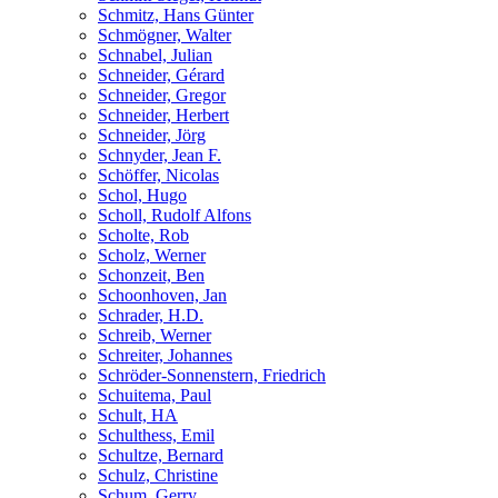
Schmitz, Hans Günter
Schmögner, Walter
Schnabel, Julian
Schneider, Gérard
Schneider, Gregor
Schneider, Herbert
Schneider, Jörg
Schnyder, Jean F.
Schöffer, Nicolas
Schol, Hugo
Scholl, Rudolf Alfons
Scholte, Rob
Scholz, Werner
Schonzeit, Ben
Schoonhoven, Jan
Schrader, H.D.
Schreib, Werner
Schreiter, Johannes
Schröder-Sonnenstern, Friedrich
Schuitema, Paul
Schult, HA
Schulthess, Emil
Schultze, Bernard
Schulz, Christine
Schum, Gerry