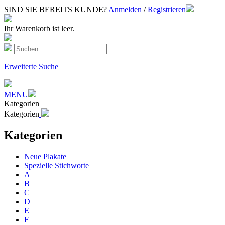
SIND SIE BEREITS KUNDE?
Anmelden
/
Registrieren
Ihr Warenkorb ist leer.
Erweiterte Suche
MENU
Kategorien
Kategorien
Kategorien
Neue Plakate
Spezielle Stichworte
A
B
C
D
E
F