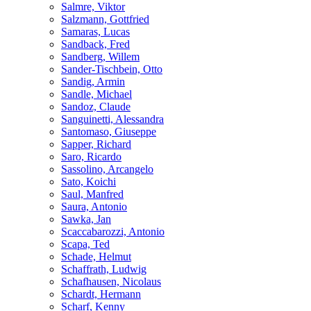
Salmre, Viktor
Salzmann, Gottfried
Samaras, Lucas
Sandback, Fred
Sandberg, Willem
Sander-Tischbein, Otto
Sandig, Armin
Sandle, Michael
Sandoz, Claude
Sanguinetti, Alessandra
Santomaso, Giuseppe
Sapper, Richard
Saro, Ricardo
Sassolino, Arcangelo
Sato, Koichi
Saul, Manfred
Saura, Antonio
Sawka, Jan
Scaccabarozzi, Antonio
Scapa, Ted
Schade, Helmut
Schaffrath, Ludwig
Schafhausen, Nicolaus
Schardt, Hermann
Scharf, Kenny