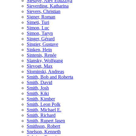
Siesbye, Alev Ebüzziya
Sieverding, Katharina
Sievers, Christian
Signer, Roman
Simeti, Turi
Simon, Luc
Simon, Taryn
Singer, Gérard
Singier, Gustave
Sinken, Hein
Sintenis, Renée
Slansky, Wolfgang
Slevogt, Max
Slominski, Andreas
Smith, Bob and Roberta
Smith, David
Smith, Josh
Smith, Kiki
Smith, Kimber
Smith, Leon Polk
Smith, Michael E.
Smith, Richard
Smith, Rupert Jasen
Smithson, Robert
Snelson, Kenneth