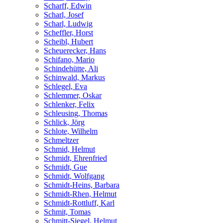
Scharff, Edwin
Scharl, Josef
Scharl, Ludwig
Scheffler, Horst
Scheibl, Hubert
Scheuerecker, Hans
Schifano, Mario
Schindehütte, Ali
Schinwald, Markus
Schlegel, Eva
Schlemmer, Oskar
Schlenker, Felix
Schleusing, Thomas
Schlick, Jörg
Schlote, Wilhelm
Schmeltzer
Schmid, Helmut
Schmidt, Ehrenfried
Schmidt, Gue
Schmidt, Wolfgang
Schmidt-Heins, Barbara
Schmidt-Rhen, Helmut
Schmidt-Rottluff, Karl
Schmit, Tomas
Schmitt-Siegel, Helmut