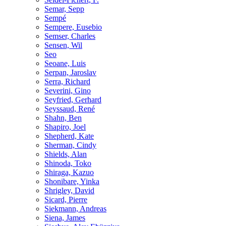
Semar, Sepp
Sempé
Sempere, Eusebio
Semser, Charles
Sensen, Wil
Seo
Seoane, Luis
Serpan, Jaroslav
Serra, Richard
Severini, Gino
Seyfried, Gerhard
Seyssaud, René
Shahn, Ben
Shapiro, Joel
Shepherd, Kate
Sherman, Cindy
Shields, Alan
Shinoda, Toko
Shiraga, Kazuo
Shonibare, Yinka
Shrigley, David
Sicard, Pierre
Siekmann, Andreas
Siena, James