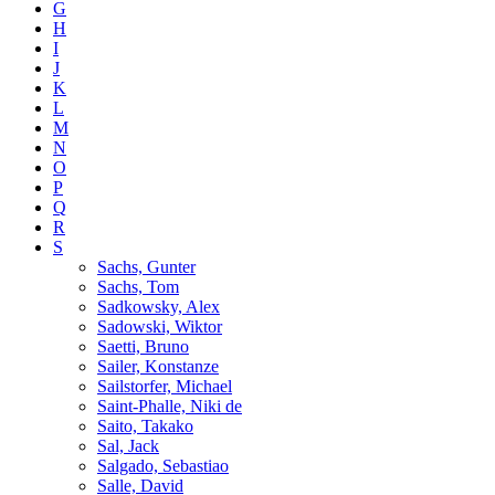
G
H
I
J
K
L
M
N
O
P
Q
R
S
Sachs, Gunter
Sachs, Tom
Sadkowsky, Alex
Sadowski, Wiktor
Saetti, Bruno
Sailer, Konstanze
Sailstorfer, Michael
Saint-Phalle, Niki de
Saito, Takako
Sal, Jack
Salgado, Sebastiao
Salle, David