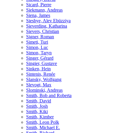
Sicard, Pierre
Siekmann, Andreas
Siena, James
Siesbye, Alev Ebüzziya
Sieverding, Katharina
Sievers, Christian
Signer, Roman
Simeti, Turi
Simon, Luc
Simon, Taryn
Singer, Gérard
Singier, Gustave
Sinken, Hein
Sintenis, Renée
Slansky, Wolfgang
Slevogt, Max
Slominski, Andreas
Smith, Bob and Roberta
Smith, David
Smith, Josh
Smith, Kiki
Smith, Kimber
Smith, Leon Polk
Smith, Michael E.
Smith, Richard