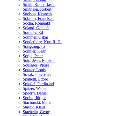
Smith, Rupert Jasen
Smithson, Robert
Snelson, Kenneth
Sobrino, Francisco
Socha, Romuald
Soland, Gottlieb
Sommer, Ed
Sommer, Oskar
Sonderborg, Kurt R. H.
Songsong, Li
Sonnier, Keith
Sorge, Peter
Soto, Jesus Raphael
Soulages, Pierre
Soutter, Louis
Sovák, Pravoslav
Spalletti, Ettore
Spindel, Ferdinand
Spitzer, Walter
Spoerri, Daniel
Spohn, Jürgen
Stachurski, Marian
Staeck, Klaus
Staehelin, Georg