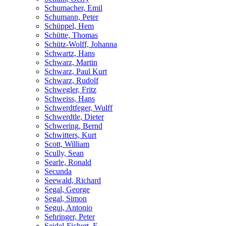
Schumacher, Emil
Schumann, Peter
Schüppel, Hem
Schütte, Thomas
Schütz-Wolff, Johanna
Schwartz, Hans
Schwarz, Martin
Schwarz, Paul Kurt
Schwarz, Rudolf
Schwegler, Fritz
Schweiss, Hans
Schwerdtfeger, Wulff
Schwerdtle, Dieter
Schwering, Bernd
Schwitters, Kurt
Scott, William
Scully, Sean
Searle, Ronald
Secunda
Seewald, Richard
Segal, George
Segal, Simon
Segui, Antonio
Sehringer, Peter
Seidel-Fichert, F.