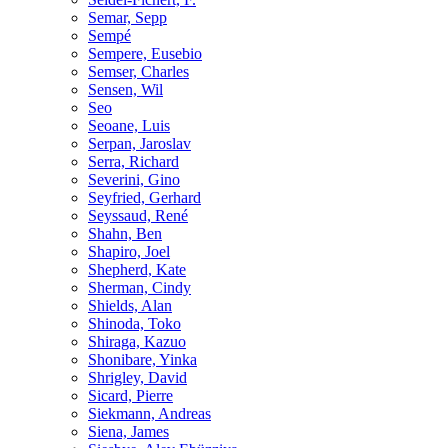
Semar, Sepp
Sempé
Sempere, Eusebio
Semser, Charles
Sensen, Wil
Seo
Seoane, Luis
Serpan, Jaroslav
Serra, Richard
Severini, Gino
Seyfried, Gerhard
Seyssaud, René
Shahn, Ben
Shapiro, Joel
Shepherd, Kate
Sherman, Cindy
Shields, Alan
Shinoda, Toko
Shiraga, Kazuo
Shonibare, Yinka
Shrigley, David
Sicard, Pierre
Siekmann, Andreas
Siena, James