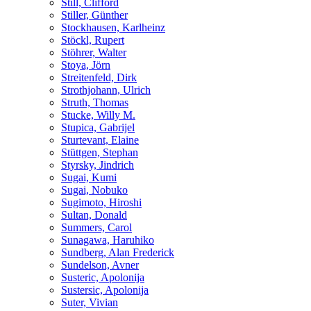
Still, Clifford
Stiller, Günther
Stockhausen, Karlheinz
Stöckl, Rupert
Stöhrer, Walter
Stoya, Jörn
Streitenfeld, Dirk
Strothjohann, Ulrich
Struth, Thomas
Stucke, Willy M.
Stupica, Gabrijel
Sturtevant, Elaine
Stüttgen, Stephan
Styrsky, Jindrich
Sugai, Kumi
Sugai, Nobuko
Sugimoto, Hiroshi
Sultan, Donald
Summers, Carol
Sunagawa, Haruhiko
Sundberg, Alan Frederick
Sundelson, Avner
Susteric, Apolonija
Sustersic, Apolonija
Suter, Vivian