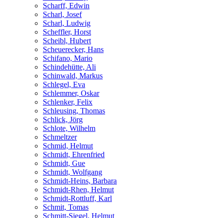
Scharff, Edwin
Scharl, Josef
Scharl, Ludwig
Scheffler, Horst
Scheibl, Hubert
Scheuerecker, Hans
Schifano, Mario
Schindehütte, Ali
Schinwald, Markus
Schlegel, Eva
Schlemmer, Oskar
Schlenker, Felix
Schleusing, Thomas
Schlick, Jörg
Schlote, Wilhelm
Schmeltzer
Schmid, Helmut
Schmidt, Ehrenfried
Schmidt, Gue
Schmidt, Wolfgang
Schmidt-Heins, Barbara
Schmidt-Rhen, Helmut
Schmidt-Rottluff, Karl
Schmit, Tomas
Schmitt-Siegel, Helmut