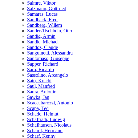
Salmre, Viktor
Salzmann, Gottfried
Samaras, Lucas
Sandback, Fred
Sandberg, Willem
Sander-Tischbein, Otto
Sandig, Armin
Sandle, Michael
Sandoz, Claude
Sanguinetti, Alessandra
Santomaso, Giuseppe
Sapper, Richard
Saro, Ricardo
Sassolino, Arcangelo
Sato, Koichi
Saul, Manfred
Saura, Antonio
Sawka, Jan
Scaccabarozzi, Antonio
Scapa, Ted
Schade, Helmut
Schaffrath, Ludwig
Schafhausen, Nicolaus
Schardt, Hermann
Scharf, Kenny