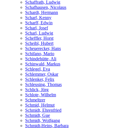
Schaffrath, Ludwig
Schafhausen, Nicolaus
Schardt, Hermann
Scharf, Kenny
Scharff, Edwin
Scharl, Josef
Scharl, Ludwig
Scheffler, Horst
Scheibl, Hubert
Scheuerecker, Hans
Schifano, Mario
Schindehütte, Ali
Schinwald, Markus
Schlegel, Eva
Schlemmer, Oskar
Schlenker, Felix
Schleusing, Thomas
Schlick, Jörg
Schlote, Wilhelm
Schmeltzer
Schmid, Helmut
Schmidt, Ehrenfried
Schmidt, Gue
Schmidt, Wolfgang
Schmidt-Heins, Barbara