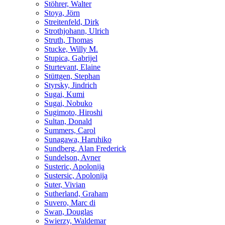
Stöhrer, Walter
Stoya, Jörn
Streitenfeld, Dirk
Strothjohann, Ulrich
Struth, Thomas
Stucke, Willy M.
Stupica, Gabrijel
Sturtevant, Elaine
Stüttgen, Stephan
Styrsky, Jindrich
Sugai, Kumi
Sugai, Nobuko
Sugimoto, Hiroshi
Sultan, Donald
Summers, Carol
Sunagawa, Haruhiko
Sundberg, Alan Frederick
Sundelson, Avner
Susteric, Apolonija
Sustersic, Apolonija
Suter, Vivian
Sutherland, Graham
Suvero, Marc di
Swan, Douglas
Swierzy, Waldemar