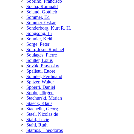
Sobrino, Francisco
Socha, Romuald
Soland, Gottlieb
Sommer, Ed
Sommer, Oskar
Sonderborg, Kurt R. H.
Songsong, Li
Sonnier, Keith
Sorge, Peter
Soto, Jesus Raphael
Soulages, Pierre
Soutter, Louis
Sovák, Pravoslav
Spalletti, Ettore
Spindel, Ferdinand
Spitzer, Walter
Spoerri, Daniel
Spohn, Jürgen
Stachurski, Marian
Staeck, Klaus
Staehelin, Georg
Stael, Nicolas de
Stahl, Lucie
Stahl, Ruth
Stamos, Theodoros