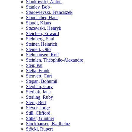
Stankowski, Anton
Stanley, Bob
Starowieyski, Franciszek
Staudacher, Hans
Staudt, Klaus
Stazewski, Henryk
Steichen, Edward
Steinberg, Saul
Steiner, Heinrich
Steinert, Otto
Steinhausen, Rolf
Steinlen, Théophile-Alexandre
Steir, Pat
Stella, Frank
Stenvert, Curt
Stepan, Bohumil
Stephan, Gary
Sterbak, Jana
Sterling, Ruby
Stern, Bert
Stever, Jorge
Still, Clifford
Stiller, Günther
Stockhausen, Karlheinz
Stöckl, Rupert