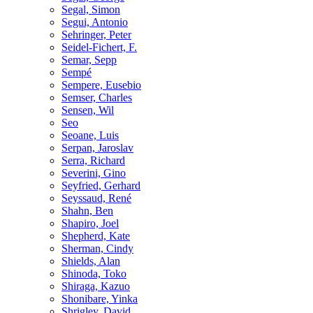
Segal, Simon
Segui, Antonio
Sehringer, Peter
Seidel-Fichert, F.
Semar, Sepp
Sempé
Sempere, Eusebio
Semser, Charles
Sensen, Wil
Seo
Seoane, Luis
Serpan, Jaroslav
Serra, Richard
Severini, Gino
Seyfried, Gerhard
Seyssaud, René
Shahn, Ben
Shapiro, Joel
Shepherd, Kate
Sherman, Cindy
Shields, Alan
Shinoda, Toko
Shiraga, Kazuo
Shonibare, Yinka
Shrigley, David