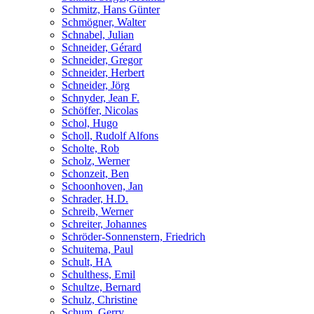
Schmitz, Hans Günter
Schmögner, Walter
Schnabel, Julian
Schneider, Gérard
Schneider, Gregor
Schneider, Herbert
Schneider, Jörg
Schnyder, Jean F.
Schöffer, Nicolas
Schol, Hugo
Scholl, Rudolf Alfons
Scholte, Rob
Scholz, Werner
Schonzeit, Ben
Schoonhoven, Jan
Schrader, H.D.
Schreib, Werner
Schreiter, Johannes
Schröder-Sonnenstern, Friedrich
Schuitema, Paul
Schult, HA
Schulthess, Emil
Schultze, Bernard
Schulz, Christine
Schum, Gerry