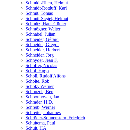
Schmidt-Rhen, Helmut
Schmidt-Rottluff, Karl
Schmit, Tomas
Schmitt-Siegel, Helmut
Schmitz, Hans Günter
Schmögner, Walter
Schnabel, Julian
Schneider, Gérard
Schneider, Gregor
Schneider, Herbert
Schneider, Jörg
Schnyder, Jean F.
Schöffer, Nicolas
Schol, Hugo
Scholl, Rudolf Alfons
Scholte, Rob
Scholz, Werner
Schonzeit, Ben
Schoonhoven, Jan
Schrader, H.D.
Schreib, Werner
Schreiter, Johannes
Schröder-Sonnenstern, Friedrich
Schuitema, Paul
Schult, HA