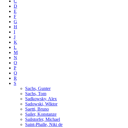
C
D
E
F
G
H
I
J
K
L
M
N
O
P
Q
R
S
Sachs, Gunter
Sachs, Tom
Sadkowsky, Alex
Sadowski, Wiktor
Saetti, Bruno
Sailer, Konstanze
Sailstorfer, Michael
Saint-Phalle, Niki de