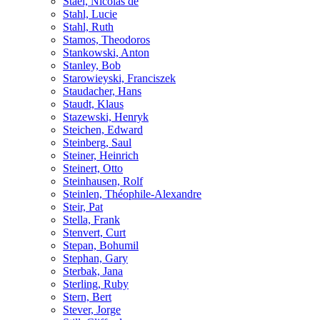
Stael, Nicolas de
Stahl, Lucie
Stahl, Ruth
Stamos, Theodoros
Stankowski, Anton
Stanley, Bob
Starowieyski, Franciszek
Staudacher, Hans
Staudt, Klaus
Stazewski, Henryk
Steichen, Edward
Steinberg, Saul
Steiner, Heinrich
Steinert, Otto
Steinhausen, Rolf
Steinlen, Théophile-Alexandre
Steir, Pat
Stella, Frank
Stenvert, Curt
Stepan, Bohumil
Stephan, Gary
Sterbak, Jana
Sterling, Ruby
Stern, Bert
Stever, Jorge