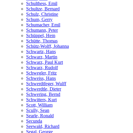
Schulthess, Emil
Schultze, Bernard
Schulz, Christine
Schum, Gerry
Schumacher, Emil
Schumann, Peter
Schüppel, Hem
Schütte, Thomas
Schütz-Wolff, Johanna
Schwartz, Hans
Schwarz, Martin
Schwarz, Paul Kurt
Schwarz, Rudolf
Schwegler, Fritz
Schweiss, Hans
Schwerdtfeger, Wulff
Schwerdtle, Dieter
Schwering, Bernd
Schwitters, Kurt
Scott, William
Scully, Sean
Searle, Ronald
Secunda
Seewald, Richard
Segal, George