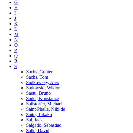
G
H
I
J
K
L
M
N
O
P
Q
R
S
Sachs, Gunter
Sachs, Tom
Sadkowsky, Alex
Sadowski, Wiktor
Saetti, Bruno
Sailer, Konstanze
Sailstorfer, Michael
Saint-Phalle, Niki de
Saito, Takako
Sal, Jack
Salgado, Sebastiao
Salle, David