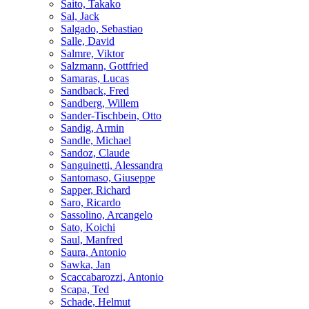
Saito, Takako
Sal, Jack
Salgado, Sebastiao
Salle, David
Salmre, Viktor
Salzmann, Gottfried
Samaras, Lucas
Sandback, Fred
Sandberg, Willem
Sander-Tischbein, Otto
Sandig, Armin
Sandle, Michael
Sandoz, Claude
Sanguinetti, Alessandra
Santomaso, Giuseppe
Sapper, Richard
Saro, Ricardo
Sassolino, Arcangelo
Sato, Koichi
Saul, Manfred
Saura, Antonio
Sawka, Jan
Scaccabarozzi, Antonio
Scapa, Ted
Schade, Helmut