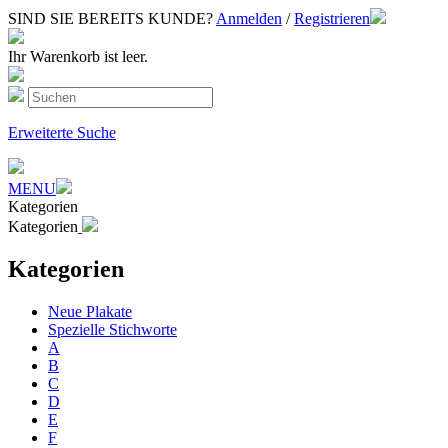
SIND SIE BEREITS KUNDE?
Anmelden
/
Registrieren
Ihr Warenkorb ist leer.
Erweiterte Suche
MENU
Kategorien
Kategorien
Kategorien
Neue Plakate
Spezielle Stichworte
A
B
C
D
E
F