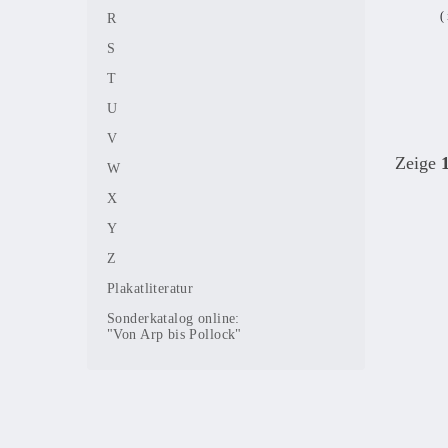
(
R
S
T
U
V
Zeige
W
X
Y
Z
Plakatliteratur
Sonderkatalog online:
"Von Arp bis Pollock"