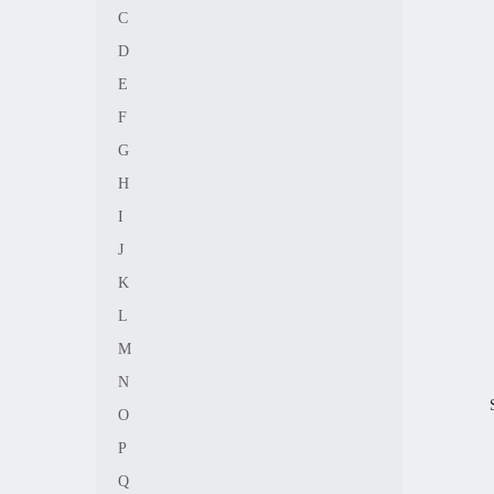
C
D
E
F
G
H
I
J
K
L
M
N
O
P
Q