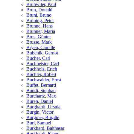
Brühwiler, Paul
Brun, Donald
Bruni, Bruno
Brüning, Peter
Brunne, Hans
Brunner, Maria
Brus, Günter
Brusse, Mark
Bryen, Camille
Bubenik, Gernot
Bucher, Carl
Buchheister, Carl
Buchholz, Erich
Büchler, Robert
Buchwalder, Ernst
Buffet, Bernard
Bundi, Stephan
Burchartz, Max
Buren, Daniel
Burghardt, Ursula
Burgin, Victor
Burgmer, Brigitte
Buri, Samuel
Burkhard, Balthasar
Burkhardt, Klaus