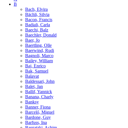
B
Bach, Elvira
Bächli, Silvia
Bacon, Francis
Badiali, Carla
Baechi, Balz
Baechler, Donald
Baer, Jo
Baertling, Olle
Baerwind, Rudi
Bagnoli, Marco
Bailey, William
Baj, Enrico
Bak, Samuel
Balavat
Baldessari, John
Balet, Jan
Ballif, Yannick
Banana, Charly
Banksy
Banner, Fiona
Barceló, Miguel
Bardone, Guy
Barfuss, Ina
Bargatzki, Achim