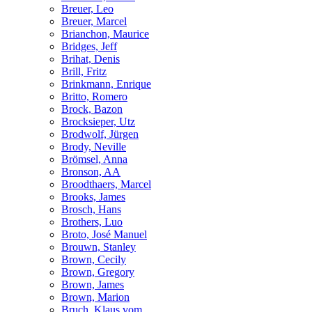
Breuer, Leo
Breuer, Marcel
Brianchon, Maurice
Bridges, Jeff
Brihat, Denis
Brill, Fritz
Brinkmann, Enrique
Britto, Romero
Brock, Bazon
Brocksieper, Utz
Brodwolf, Jürgen
Brody, Neville
Brömsel, Anna
Bronson, AA
Broodthaers, Marcel
Brooks, James
Brosch, Hans
Brothers, Luo
Broto, José Manuel
Brouwn, Stanley
Brown, Cecily
Brown, Gregory
Brown, James
Brown, Marion
Bruch, Klaus vom