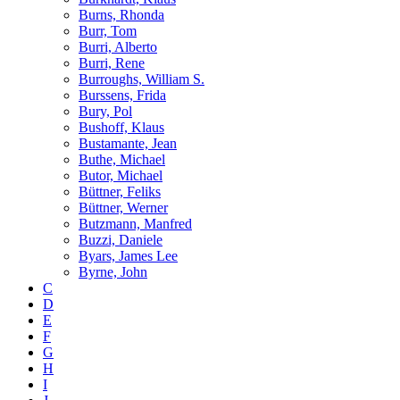
Burns, Rhonda
Burr, Tom
Burri, Alberto
Burri, Rene
Burroughs, William S.
Burssens, Frida
Bury, Pol
Bushoff, Klaus
Bustamante, Jean
Buthe, Michael
Butor, Michael
Büttner, Feliks
Büttner, Werner
Butzmann, Manfred
Buzzi, Daniele
Byars, James Lee
Byrne, John
C
D
E
F
G
H
I