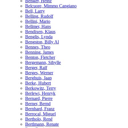
Beisker, Heinz
Belcuore, Mimmo Cangiano
Bell, Larry
Belling, Rudolf
Bellini, Mario
Bellmer, Hans
Bendixen, Klaus
Benglis, Lynda
Bengston, Billy Al
Bennes, Theo
Benning, James
Benton, Fletcher
Bergemann, Sibylle
Berger, Ralf
Berges, Werner
Berghuis, Jaap
Berke, Hubert
Berkowitz, Terry
Berlewi, Henryk
Bernard, Pierre
Berner, Bernd
Bernhard, Franz
Berrocal, Miguel
Bertholo, René
Bertlmann, Renate