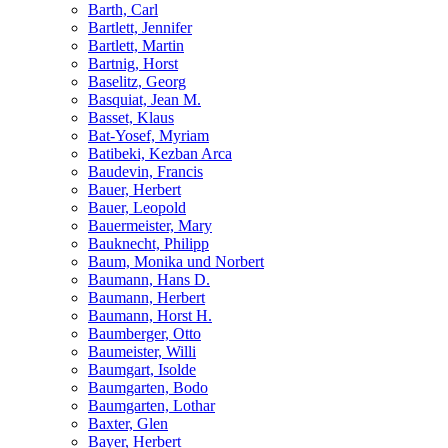
Barth, Carl
Bartlett, Jennifer
Bartlett, Martin
Bartnig, Horst
Baselitz, Georg
Basquiat, Jean M.
Basset, Klaus
Bat-Yosef, Myriam
Batibeki, Kezban Arca
Baudevin, Francis
Bauer, Herbert
Bauer, Leopold
Bauermeister, Mary
Bauknecht, Philipp
Baum, Monika und Norbert
Baumann, Hans D.
Baumann, Herbert
Baumann, Horst H.
Baumberger, Otto
Baumeister, Willi
Baumgart, Isolde
Baumgarten, Bodo
Baumgarten, Lothar
Baxter, Glen
Bayer, Herbert