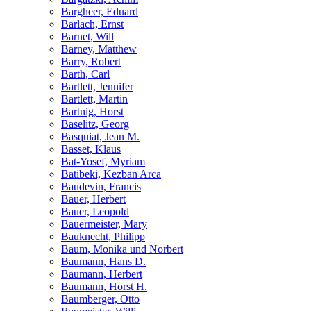
Bargheer, Eduard
Barlach, Ernst
Barnet, Will
Barney, Matthew
Barry, Robert
Barth, Carl
Bartlett, Jennifer
Bartlett, Martin
Bartnig, Horst
Baselitz, Georg
Basquiat, Jean M.
Basset, Klaus
Bat-Yosef, Myriam
Batibeki, Kezban Arca
Baudevin, Francis
Bauer, Herbert
Bauer, Leopold
Bauermeister, Mary
Bauknecht, Philipp
Baum, Monika und Norbert
Baumann, Hans D.
Baumann, Herbert
Baumann, Horst H.
Baumberger, Otto