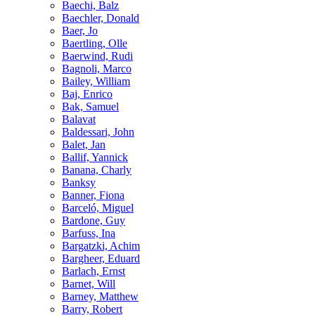
Baechi, Balz
Baechler, Donald
Baer, Jo
Baertling, Olle
Baerwind, Rudi
Bagnoli, Marco
Bailey, William
Baj, Enrico
Bak, Samuel
Balavat
Baldessari, John
Balet, Jan
Ballif, Yannick
Banana, Charly
Banksy
Banner, Fiona
Barceló, Miguel
Bardone, Guy
Barfuss, Ina
Bargatzki, Achim
Bargheer, Eduard
Barlach, Ernst
Barnet, Will
Barney, Matthew
Barry, Robert