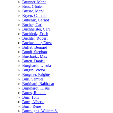
Brunner, Maria
Brus, Günter
Brusse, Mark
Bryen, Camille
Bubenik, Gernot
Bucher, Carl
Buchheister, Carl
Buchholz, Erich
Büchler, Robert
Buchwalder, Ernst
Buffet, Bernard
Bundi, Stephan
Burchartz, Max
Buren, Daniel
Burghardt, Ursula
Burgin, Victor
Burgmer, Brigitte
Buri, Samuel
Burkhard, Balthasar
Burkhardt, Klaus
Burns, Rhonda
Burr, Tom
Burri, Alberto
Burri, Rene
Burroughs, William S.