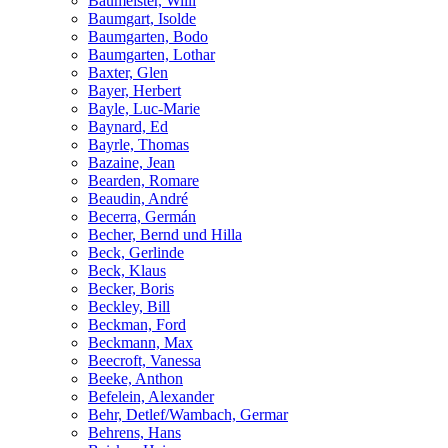
Baumeister, Willi
Baumgart, Isolde
Baumgarten, Bodo
Baumgarten, Lothar
Baxter, Glen
Bayer, Herbert
Bayle, Luc-Marie
Baynard, Ed
Bayrle, Thomas
Bazaine, Jean
Bearden, Romare
Beaudin, André
Becerra, Germán
Becher, Bernd und Hilla
Beck, Gerlinde
Beck, Klaus
Becker, Boris
Beckley, Bill
Beckman, Ford
Beckmann, Max
Beecroft, Vanessa
Beeke, Anthon
Befelein, Alexander
Behr, Detlef/Wambach, Germar
Behrens, Hans