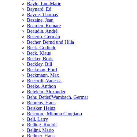
Bayle, Luc-Marie
Baynard, Ed
Bayrle, Thomas
Bazaine, Jean
Bearden, Romare
Beaudin, André
Becerra, Germán
Becher, Bernd und Hilla
Beck, Gerlinde
Beck, Klaus
Becker, Boris
Beckley, Bill
Beckman, Ford
Beckmann, Max
Beecroft, Vanessa
Beeke, Anthon
Befelein, Alexander
Behr, Detlef/Wambach, Germar
Behrens, Hans
Beisker, Heinz
Belcuore, Mimmo Cangiano
Bell, Larry
Belling, Rudolf
Bellini, Mario
Bellmer, Hans