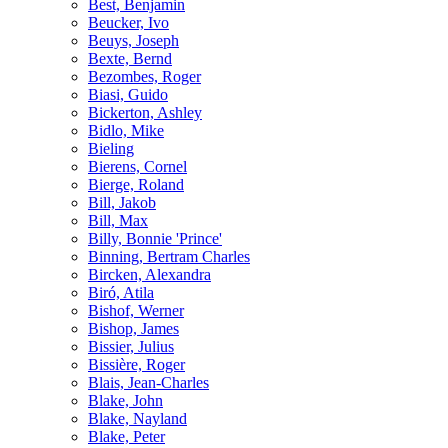
Best, Benjamin
Beucker, Ivo
Beuys, Joseph
Bexte, Bernd
Bezombes, Roger
Biasi, Guido
Bickerton, Ashley
Bidlo, Mike
Bieling
Bierens, Cornel
Bierge, Roland
Bill, Jakob
Bill, Max
Billy, Bonnie 'Prince'
Binning, Bertram Charles
Bircken, Alexandra
Biró, Atila
Bishof, Werner
Bishop, James
Bissier, Julius
Bissière, Roger
Blais, Jean-Charles
Blake, John
Blake, Nayland
Blake, Peter