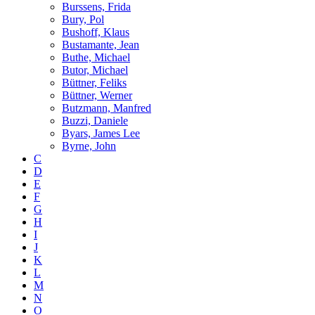
Burssens, Frida
Bury, Pol
Bushoff, Klaus
Bustamante, Jean
Buthe, Michael
Butor, Michael
Büttner, Feliks
Büttner, Werner
Butzmann, Manfred
Buzzi, Daniele
Byars, James Lee
Byrne, John
C
D
E
F
G
H
I
J
K
L
M
N
O