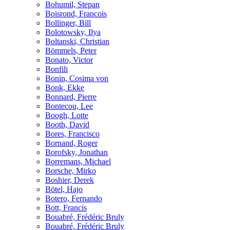
Bohumil, Stepan
Boisrond, Francois
Bollinger, Bill
Bolotowsky, Ilya
Boltanski, Christian
Bömmels, Peter
Bonato, Victor
Bonfili
Bonin, Cosima von
Bonk, Ekke
Bonnard, Pierre
Bontecou, Lee
Boogh, Lotte
Booth, David
Bores, Francisco
Bornand, Roger
Borofsky, Jonathan
Borremans, Michael
Borsche, Mirko
Boshier, Derek
Bötel, Hajo
Botero, Fernando
Bott, Francis
Bouabré, Frédéric Bruly
Bouabré, Frédéric Bruly