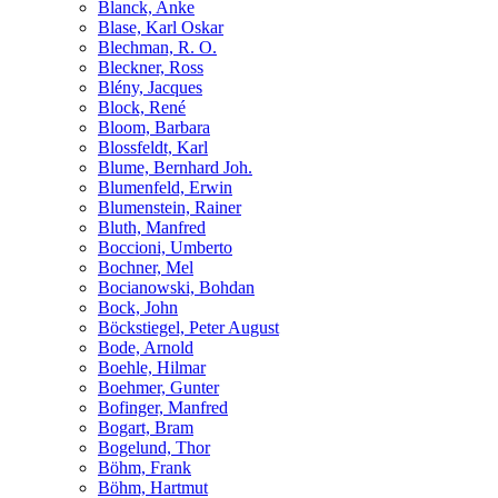
Blanck, Anke
Blase, Karl Oskar
Blechman, R. O.
Bleckner, Ross
Blény, Jacques
Block, René
Bloom, Barbara
Blossfeldt, Karl
Blume, Bernhard Joh.
Blumenfeld, Erwin
Blumenstein, Rainer
Bluth, Manfred
Boccioni, Umberto
Bochner, Mel
Bocianowski, Bohdan
Bock, John
Böckstiegel, Peter August
Bode, Arnold
Boehle, Hilmar
Boehmer, Gunter
Bofinger, Manfred
Bogart, Bram
Bogelund, Thor
Böhm, Frank
Böhm, Hartmut