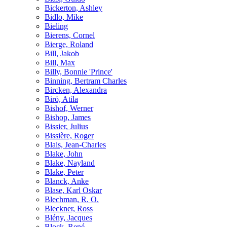
Bickerton, Ashley
Bidlo, Mike
Bieling
Bierens, Cornel
Bierge, Roland
Bill, Jakob
Bill, Max
Billy, Bonnie 'Prince'
Binning, Bertram Charles
Bircken, Alexandra
Biró, Atila
Bishof, Werner
Bishop, James
Bissier, Julius
Bissière, Roger
Blais, Jean-Charles
Blake, John
Blake, Nayland
Blake, Peter
Blanck, Anke
Blase, Karl Oskar
Blechman, R. O.
Bleckner, Ross
Blény, Jacques
Block, René