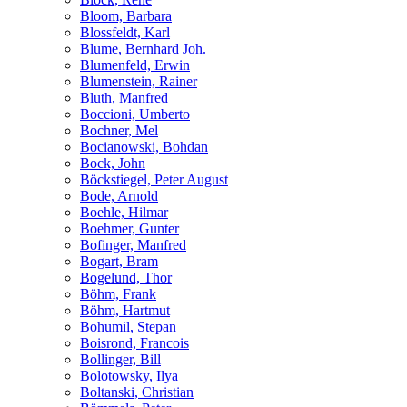
Bloom, Barbara
Blossfeldt, Karl
Blume, Bernhard Joh.
Blumenfeld, Erwin
Blumenstein, Rainer
Bluth, Manfred
Boccioni, Umberto
Bochner, Mel
Bocianowski, Bohdan
Bock, John
Böckstiegel, Peter August
Bode, Arnold
Boehle, Hilmar
Boehmer, Gunter
Bofinger, Manfred
Bogart, Bram
Bogelund, Thor
Böhm, Frank
Böhm, Hartmut
Bohumil, Stepan
Boisrond, Francois
Bollinger, Bill
Bolotowsky, Ilya
Boltanski, Christian