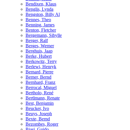
Bendixen, Klaus
Benglis, Lynda
Bengston, Billy Al
Bennes, Theo
Benning, James
Benton, Fletcher
Bergemann, Sibylle
Berger, Ralf
Berges, Werner
Berghuis, Jaap
Berke, Hubert
Berkowitz, Terry
Berlewi, Henryk
Bernard, Pierre
Berner, Bernd
Bernhard, Franz
Berrocal, Miguel
Bertholo, René
Bertlmann, Renate
Best, Benjamin
Beucker, Ivo
Beuys, Joseph
Bexte, Bernd
Bezombes, Roger
Biasi, Guido