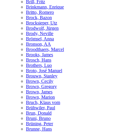
Brill, Fritz
Brinkmann, Enrique
Britto, Romero
Brock, Bazon
Brocksieper, Utz
Brodwolf, Jürgen
Brody, Neville
Brömsel, Anna
Bronson, AA
Broodthaers, Marcel
Brooks, James
Brosch, Hans
Brothers, Luo
Broto, José Manuel
Brouwn, Stanley
Brown, Cecily
Brown, Gregory
Brown, James
Brown, Marion
Bruch, Klaus vom
Brühwiler, Paul
Brun, Donald
Bruni, Bruno
Brüning, Peter
Brunne, Hans