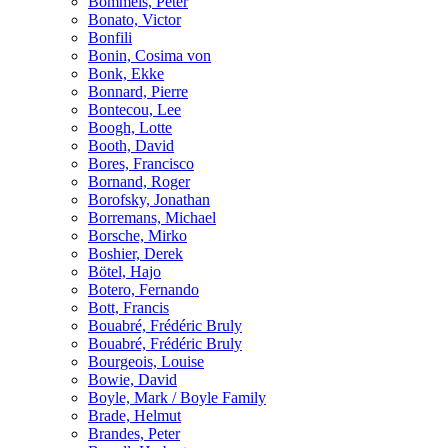
Bömmels, Peter
Bonato, Victor
Bonfili
Bonin, Cosima von
Bonk, Ekke
Bonnard, Pierre
Bontecou, Lee
Boogh, Lotte
Booth, David
Bores, Francisco
Bornand, Roger
Borofsky, Jonathan
Borremans, Michael
Borsche, Mirko
Boshier, Derek
Bötel, Hajo
Botero, Fernando
Bott, Francis
Bouabré, Frédéric Bruly
Bouabré, Frédéric Bruly
Bourgeois, Louise
Bowie, David
Boyle, Mark / Boyle Family
Brade, Helmut
Brandes, Peter