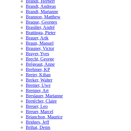
Brandl, Herbert
Brandt, Andreas
Brandt, Marianne
Brannon, Matthew
Braque, Georges
Brasilier, André
Brattinga, Pieter
Brauer, Arik
Braun, Manuel
Brauner, Victor
Brayer, Yves
Brecht, George
Brégeaut, Anne
Brehmer, KP
Breier, Kilian
Breker, Walter
Bremer, Uwe
Brenner, Art
Breslauer, Marianne
Bretécher, Claire
Breuer, Leo
Breuer, Marcel
Brianchon, Maurice
Bridges, Jeff
Brihat, Denis