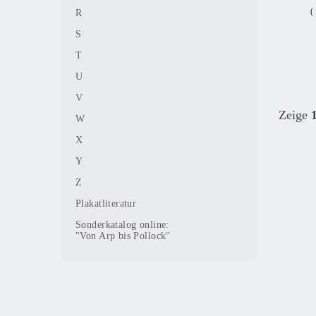
(
R
S
T
U
V
Zeige
W
X
Y
Z
Plakatliteratur
Sonderkatalog online:
"Von Arp bis Pollock"