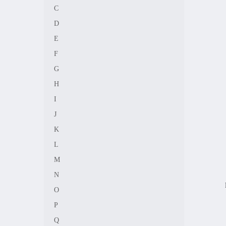
C
D
E
F
G
H
I
J
K
L
M
N
O
P
Q