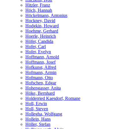
Hitzler, Franz
Höch, Hannah
Höckelmann, Antonius
Hockney, David
Hodgkin, Howard
Hoehme, Gerhard
Hoerle, Heinrich
Höfer, Candida
Hofer, Carl
Hofer, Evelyn
Hoffmann, Arnold
Hoffmann, Josef
Hofkunst, Alfred
Hofmann, Armin
Hofmann, Otto
Hofschen, Edgar
Hohengasser, Anita
Höke, Bernhard
Holderried Kaesdorf, Romane
Holl, Erwin
Holl, Steven
Hollegha, Wolfgang
Hollein, Hans
Höller, Stefan