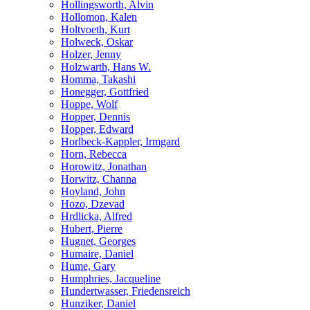
Hollingsworth, Alvin
Hollomon, Kalen
Holtvoeth, Kurt
Holweck, Oskar
Holzer, Jenny
Holzwarth, Hans W.
Homma, Takashi
Honegger, Gottfried
Hoppe, Wolf
Hopper, Dennis
Hopper, Edward
Horlbeck-Kappler, Irmgard
Horn, Rebecca
Horowitz, Jonathan
Horwitz, Channa
Hoyland, John
Hozo, Dzevad
Hrdlicka, Alfred
Hubert, Pierre
Hugnet, Georges
Humaire, Daniel
Hume, Gary
Humphries, Jacqueline
Hundertwasser, Friedensreich
Hunziker, Daniel