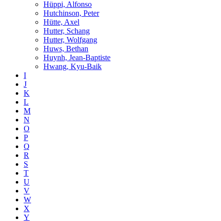
Hüppi, Alfonso
Hutchinson, Peter
Hütte, Axel
Hutter, Schang
Hutter, Wolfgang
Huws, Bethan
Huynh, Jean-Baptiste
Hwang, Kyu-Baik
I
J
K
L
M
N
O
P
Q
R
S
T
U
V
W
X
Y