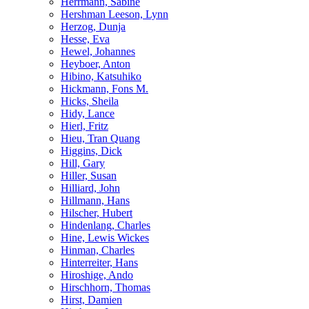
Herrmann, Sabine
Hershman Leeson, Lynn
Herzog, Dunja
Hesse, Eva
Hewel, Johannes
Heyboer, Anton
Hibino, Katsuhiko
Hickmann, Fons M.
Hicks, Sheila
Hidy, Lance
Hierl, Fritz
Hieu, Tran Quang
Higgins, Dick
Hill, Gary
Hiller, Susan
Hilliard, John
Hillmann, Hans
Hilscher, Hubert
Hindenlang, Charles
Hine, Lewis Wickes
Hinman, Charles
Hinterreiter, Hans
Hiroshige, Ando
Hirschhorn, Thomas
Hirst, Damien