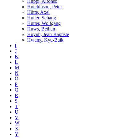
Hüppi, Alfonso
Hutchinson, Peter
Hütte, Axel
Hutter, Schang
Hutter, Wolfgang
Huws, Bethan
Huynh, Jean-Baptiste
Hwang, Kyu-Baik
I
J
K
L
M
N
O
P
Q
R
S
T
U
V
W
X
Y