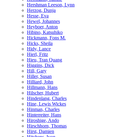
Hershman Leeson, Lynn
Herzog, Dunja
Hesse, Eva
Hewel, Johannes
Heyboer, Anton
Hibino, Katsuhiko
Hickmann, Fons M.
Hicks, Sheila
Hidy, Lance
Hierl, Fritz
Hieu, Tran Quang
Higgins, Dick
Hill, Gary
Hiller, Susan
Hilliard, John
Hillmann, Hans
Hilscher, Hubert
Hindenlang, Charles
Hine, Lewis Wickes
Hinman, Charles
Hinterreiter, Hans
Hiroshige, Ando
Hirschhorn, Thomas
Hirst, Damien
Hitchens, Ivon