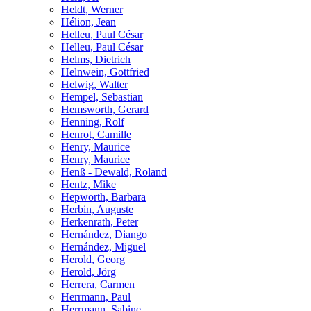
Heldt, Werner
Hélion, Jean
Helleu, Paul César
Helleu, Paul César
Helms, Dietrich
Helnwein, Gottfried
Helwig, Walter
Hempel, Sebastian
Hemsworth, Gerard
Henning, Rolf
Henrot, Camille
Henry, Maurice
Henry, Maurice
Henß - Dewald, Roland
Hentz, Mike
Hepworth, Barbara
Herbin, Auguste
Herkenrath, Peter
Hernández, Diango
Hernández, Miguel
Herold, Georg
Herold, Jörg
Herrera, Carmen
Herrmann, Paul
Herrmann, Sabine