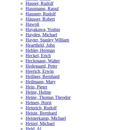
Hauser, Rudolf
Hausmann, Raoul
Hausner, Rudolf
Häusser, Robert
Hawoli
Hayakawa, Yoshio
Hayden, Michael
Hayter, Stanley William
Heartfield, John
Hebler, Herman
Heckel, Erich
Heckmann, Walter
Hedegaard, Peter
Heerich, Erwin
Heiliger, Bernhard
Heilmann, Mary
Hein, Pieter
Heine, Helme
Heine, Thomas Theodor
Heinen, Horst
Heinrich, Rudolf
Heisig, Bernhard
Heisterkamp, Michael
Heizer, Michael
Held, Al