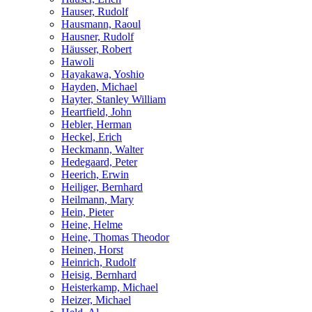
Hauser, Rudolf
Hausmann, Raoul
Hausner, Rudolf
Häusser, Robert
Hawoli
Hayakawa, Yoshio
Hayden, Michael
Hayter, Stanley William
Heartfield, John
Hebler, Herman
Heckel, Erich
Heckmann, Walter
Hedegaard, Peter
Heerich, Erwin
Heiliger, Bernhard
Heilmann, Mary
Hein, Pieter
Heine, Helme
Heine, Thomas Theodor
Heinen, Horst
Heinrich, Rudolf
Heisig, Bernhard
Heisterkamp, Michael
Heizer, Michael