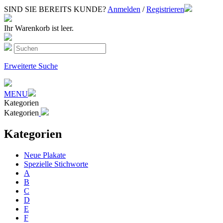
SIND SIE BEREITS KUNDE?
Anmelden
/
Registrieren
Ihr Warenkorb ist leer.
Erweiterte Suche
MENU
Kategorien
Kategorien
Kategorien
Neue Plakate
Spezielle Stichworte
A
B
C
D
E
F