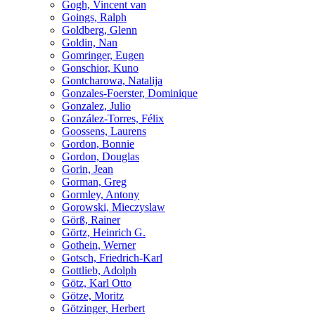
Gogh, Vincent van
Goings, Ralph
Goldberg, Glenn
Goldin, Nan
Gomringer, Eugen
Gonschior, Kuno
Gontcharowa, Natalija
Gonzales-Foerster, Dominique
Gonzalez, Julio
González-Torres, Félix
Goossens, Laurens
Gordon, Bonnie
Gordon, Douglas
Gorin, Jean
Gorman, Greg
Gormley, Antony
Gorowski, Mieczyslaw
Görß, Rainer
Görtz, Heinrich G.
Gothein, Werner
Gotsch, Friedrich-Karl
Gottlieb, Adolph
Götz, Karl Otto
Götze, Moritz
Götzinger, Herbert