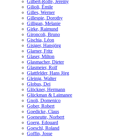
Gilbert-Rolfe, Jeremy
Gilioli, Émile
Gilles, Werner
Gillespie, Dorothy
Gilligan, Melanie
Girke, Raimund
Gironcoli, Bruno
Gischia, Léon
Gisiger, Hansjörg
Glarner, Fritz
Glaser, Milton
Glasmacher, Dieter
Glasmeier, Rolf
Glattfelder, Hans Jörg
Gleinig, Walter
Globus, Dei
Glöckner, Hermann
Glückman & Laimanee
Gnoli, Domenico
Gober, Robert
Goedicke, Claus
Goeneutte, Norbert
Goerg, Edouard
Goeschl, Roland
Goffin, Josse