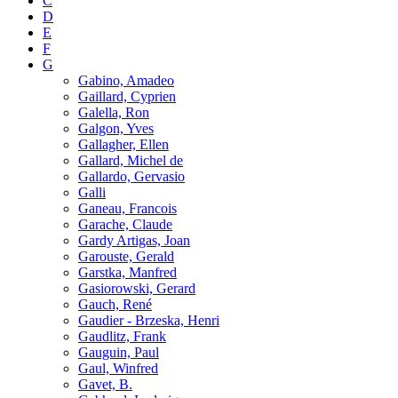
C
D
E
F
G
Gabino, Amadeo
Gaillard, Cyprien
Galella, Ron
Galgon, Yves
Gallagher, Ellen
Gallard, Michel de
Gallardo, Gervasio
Galli
Ganeau, Francois
Garache, Claude
Gardy Artigas, Joan
Garouste, Gerald
Garstka, Manfred
Gasiorowski, Gerard
Gauch, René
Gaudier - Brzeska, Henri
Gaudlitz, Frank
Gauguin, Paul
Gaul, Winfred
Gavet, B.