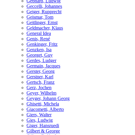
Gebhard, Ludwig
Geccelli, Johannes
Geiger, Rupprecht
Geismar, Tom
Geitlinger, Ernst
Geldmacher, Klaus
General Idea
Genis, René
Genkinger, Fritz
Genzken, Isa
Georget, Guy
Gerdes, Ludger
Germain, Jacques
Gerster, Georg
Gerstner, Karl
Gertsch, Franz
Gerz, Jochen
Geyer, Wilhelm
Geyger, Johann Georg
Ghisetti, Michela
Giacometti, Alberto
Giers, Walter
Gies, Ludwig
Giger, Hansruedi
Gilbert & George