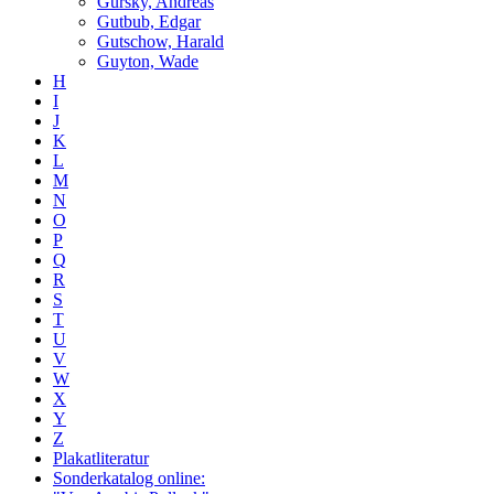
Gursky, Andreas
Gutbub, Edgar
Gutschow, Harald
Guyton, Wade
H
I
J
K
L
M
N
O
P
Q
R
S
T
U
V
W
X
Y
Z
Plakatliteratur
Sonderkatalog online: