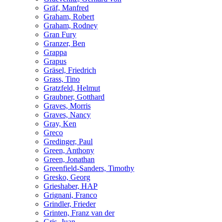
Gräf, Manfred
Graham, Robert
Graham, Rodney
Gran Fury
Granzer, Ben
Grappa
Grapus
Gräsel, Friedrich
Grass, Tino
Gratzfeld, Helmut
Graubner, Gotthard
Graves, Morris
Graves, Nancy
Gray, Ken
Greco
Gredinger, Paul
Green, Anthony
Green, Jonathan
Greenfield-Sanders, Timothy
Gresko, Georg
Grieshaber, HAP
Grignani, Franco
Grindler, Frieder
Grinten, Franz van der
Gris, Juan