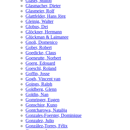
Glaser, Milton
Glasmacher, Dieter
Glasmeier, Rolf
Glattfelder, Hans Jörg
Gleinig, Walter
Globus, Dei
Glöckner, Hermann
Glückman & Laimanee
Gnoli, Domenico
Gober, Robert
Goedicke, Claus
Goeneutte, Norbert
Goerg, Edouard
Goeschl, Roland
Goffin, Josse
Gogh, Vincent van
Goings, Ralph
Goldberg, Glenn
Goldin, Nan
Gomringer, Eugen
Gonschior, Kuno
Gontcharowa, Natalija
Gonzales-Foerster, Dominique
Gonzalez, Julio
González-Torres, Félix