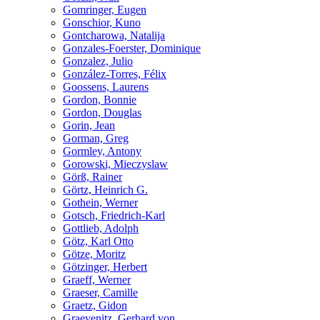
Gomringer, Eugen
Gonschior, Kuno
Gontcharowa, Natalija
Gonzales-Foerster, Dominique
Gonzalez, Julio
González-Torres, Félix
Goossens, Laurens
Gordon, Bonnie
Gordon, Douglas
Gorin, Jean
Gorman, Greg
Gormley, Antony
Gorowski, Mieczyslaw
Görß, Rainer
Görtz, Heinrich G.
Gothein, Werner
Gotsch, Friedrich-Karl
Gottlieb, Adolph
Götz, Karl Otto
Götze, Moritz
Götzinger, Herbert
Graeff, Werner
Graeser, Camille
Graetz, Gidon
Graevenitz, Gerhard von