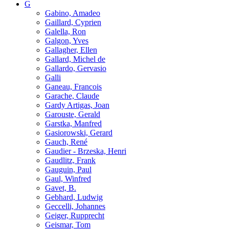
G
Gabino, Amadeo
Gaillard, Cyprien
Galella, Ron
Galgon, Yves
Gallagher, Ellen
Gallard, Michel de
Gallardo, Gervasio
Galli
Ganeau, Francois
Garache, Claude
Gardy Artigas, Joan
Garouste, Gerald
Garstka, Manfred
Gasiorowski, Gerard
Gauch, René
Gaudier - Brzeska, Henri
Gaudlitz, Frank
Gauguin, Paul
Gaul, Winfred
Gavet, B.
Gebhard, Ludwig
Geccelli, Johannes
Geiger, Rupprecht
Geismar, Tom