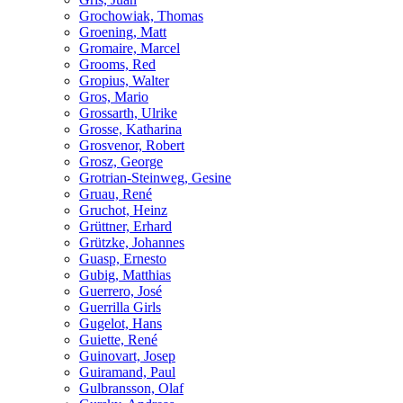
Grochowiak, Thomas
Groening, Matt
Gromaire, Marcel
Grooms, Red
Gropius, Walter
Gros, Mario
Grossarth, Ulrike
Grosse, Katharina
Grosvenor, Robert
Grosz, George
Grotrian-Steinweg, Gesine
Gruau, René
Gruchot, Heinz
Grüttner, Erhard
Grützke, Johannes
Guasp, Ernesto
Gubig, Matthias
Guerrero, José
Guerrilla Girls
Gugelot, Hans
Guiette, René
Guinovart, Josep
Guiramand, Paul
Gulbransson, Olaf