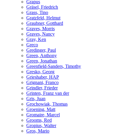
Grapus
Gräsel, Friedrich
Grass, Tino
Gratzfeld, Helmut
Graubner, Gotthard
Graves, Morris
Graves, Nancy
Gray, Ken
Greco
Gredinger, Paul
Green, Anthony
Green, Jonathan
Greenfield-Sanders, Timothy
Gresko, Georg
Grieshaber, HAP
Grignani, Franco
Grindler, Frieder
Grinten, Franz van der
Gris, Juan
Grochowiak, Thomas
Groening, Matt
Gromaire, Marcel
Grooms, Red
Gropius, Walter
Gros, Mario