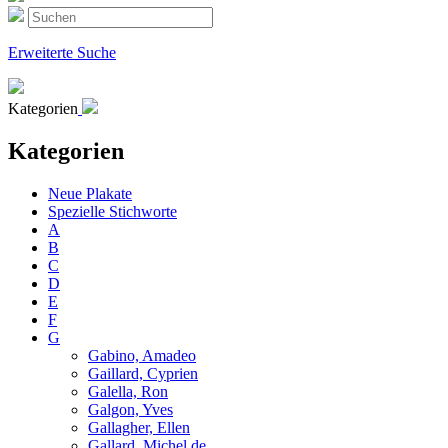
Erweiterte Suche
Kategorien
Kategorien
Neue Plakate
Spezielle Stichworte
A
B
C
D
E
F
G
Gabino, Amadeo
Gaillard, Cyprien
Galella, Ron
Galgon, Yves
Gallagher, Ellen
Gallard, Michel de