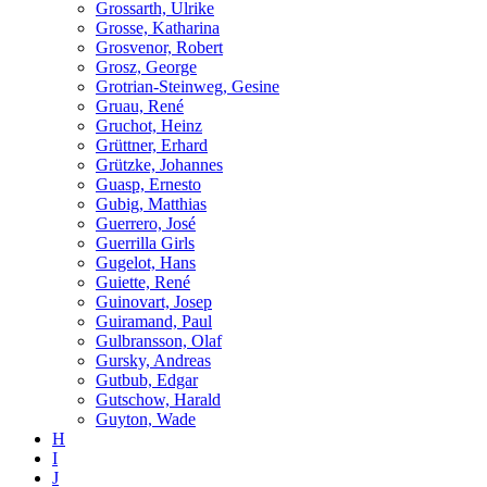
Grossarth, Ulrike
Grosse, Katharina
Grosvenor, Robert
Grosz, George
Grotrian-Steinweg, Gesine
Gruau, René
Gruchot, Heinz
Grüttner, Erhard
Grützke, Johannes
Guasp, Ernesto
Gubig, Matthias
Guerrero, José
Guerrilla Girls
Gugelot, Hans
Guiette, René
Guinovart, Josep
Guiramand, Paul
Gulbransson, Olaf
Gursky, Andreas
Gutbub, Edgar
Gutschow, Harald
Guyton, Wade
H
I
J