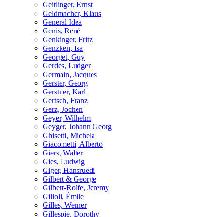
Geitlinger, Ernst
Geldmacher, Klaus
General Idea
Genis, René
Genkinger, Fritz
Genzken, Isa
Georget, Guy
Gerdes, Ludger
Germain, Jacques
Gerster, Georg
Gerstner, Karl
Gertsch, Franz
Gerz, Jochen
Geyer, Wilhelm
Geyger, Johann Georg
Ghisetti, Michela
Giacometti, Alberto
Giers, Walter
Gies, Ludwig
Giger, Hansruedi
Gilbert & George
Gilbert-Rolfe, Jeremy
Gilioli, Émile
Gilles, Werner
Gillespie, Dorothy