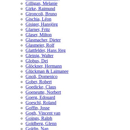
Gilligan, Melanie
Girke, Raimund
Gironcoli, Bruno
Gischia, Léon
Gisiger, Hansjörg
Glarner, Fritz
Glaser, Milton
Glasmacher, Dieter
Glasmeier, Rolf
Glattfelder, Hans Jörg
Gleinig, Walter
Globus, Dei
Glöckner, Hermann
Glückman & Laimanee
Gnoli, Domenico
Gober, Robert
Goedicke, Claus
Goeneutte, Norbert
Goerg, Edouard
Goeschl, Roland
Goffin, Josse
Gogh, Vincent van
Goings, Ralph
Goldberg, Glenn
Goldin, Nan