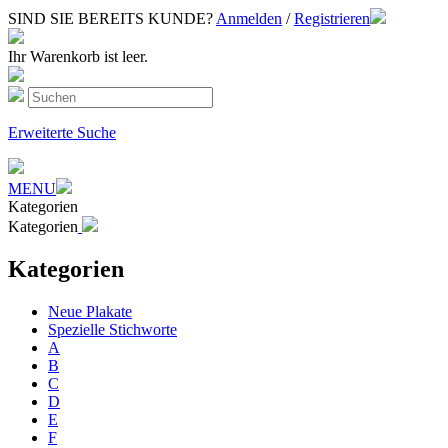
SIND SIE BEREITS KUNDE?
Anmelden
/
Registrieren
Ihr Warenkorb ist leer.
Erweiterte Suche
MENU
Kategorien
Kategorien
Kategorien
Neue Plakate
Spezielle Stichworte
A
B
C
D
E
F