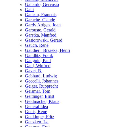
Gallardo, Gervasio
Galli
Ganeau, Francois
Garache, Claude
Gardy Artigas, Joan
Garouste, Gerald
Garstka, Manfred
Gasiorowski, Gerard
Gauch, René
Gaudier - Brzeska, Henri
Gaudlitz, Frank
Gauguin, Paul
Gaul, Winfred
Gavet, B.
Gebhard, Ludwig
Geccelli, Johannes
Geiger, Rupprecht
Geismar, Tom
Geitlinger, Ernst
Geldmacher, Klaus
General Idea
Genis, René
Genkinger, Fritz
Genzken, Isa
Georget, Guy