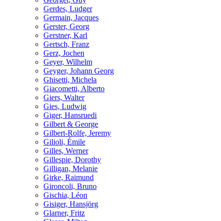
Gerdes, Ludger
Germain, Jacques
Gerster, Georg
Gerstner, Karl
Gertsch, Franz
Gerz, Jochen
Geyer, Wilhelm
Geyger, Johann Georg
Ghisetti, Michela
Giacometti, Alberto
Giers, Walter
Gies, Ludwig
Giger, Hansruedi
Gilbert & George
Gilbert-Rolfe, Jeremy
Gilioli, Émile
Gilles, Werner
Gillespie, Dorothy
Gilligan, Melanie
Girke, Raimund
Gironcoli, Bruno
Gischia, Léon
Gisiger, Hansjörg
Glarner, Fritz