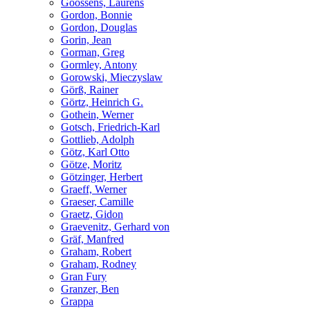
Goossens, Laurens
Gordon, Bonnie
Gordon, Douglas
Gorin, Jean
Gorman, Greg
Gormley, Antony
Gorowski, Mieczyslaw
Görß, Rainer
Görtz, Heinrich G.
Gothein, Werner
Gotsch, Friedrich-Karl
Gottlieb, Adolph
Götz, Karl Otto
Götze, Moritz
Götzinger, Herbert
Graeff, Werner
Graeser, Camille
Graetz, Gidon
Graevenitz, Gerhard von
Gräf, Manfred
Graham, Robert
Graham, Rodney
Gran Fury
Granzer, Ben
Grappa