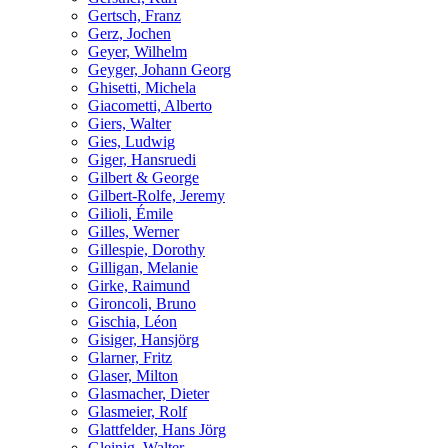
Gertsch, Franz
Gerz, Jochen
Geyer, Wilhelm
Geyger, Johann Georg
Ghisetti, Michela
Giacometti, Alberto
Giers, Walter
Gies, Ludwig
Giger, Hansruedi
Gilbert & George
Gilbert-Rolfe, Jeremy
Gilioli, Émile
Gilles, Werner
Gillespie, Dorothy
Gilligan, Melanie
Girke, Raimund
Gironcoli, Bruno
Gischia, Léon
Gisiger, Hansjörg
Glarner, Fritz
Glaser, Milton
Glasmacher, Dieter
Glasmeier, Rolf
Glattfelder, Hans Jörg
Gleinig, Walter