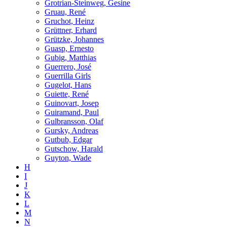
Grotrian-Steinweg, Gesine
Gruau, René
Gruchot, Heinz
Grüttner, Erhard
Grützke, Johannes
Guasp, Ernesto
Gubig, Matthias
Guerrero, José
Guerrilla Girls
Gugelot, Hans
Guiette, René
Guinovart, Josep
Guiramand, Paul
Gulbransson, Olaf
Gursky, Andreas
Gutbub, Edgar
Gutschow, Harald
Guyton, Wade
H
I
J
K
L
M
N