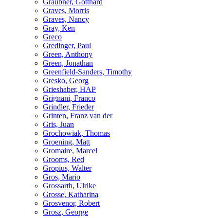
Graubner, Gotthard
Graves, Morris
Graves, Nancy
Gray, Ken
Greco
Gredinger, Paul
Green, Anthony
Green, Jonathan
Greenfield-Sanders, Timothy
Gresko, Georg
Grieshaber, HAP
Grignani, Franco
Grindler, Frieder
Grinten, Franz van der
Gris, Juan
Grochowiak, Thomas
Groening, Matt
Gromaire, Marcel
Grooms, Red
Gropius, Walter
Gros, Mario
Grossarth, Ulrike
Grosse, Katharina
Grosvenor, Robert
Grosz, George