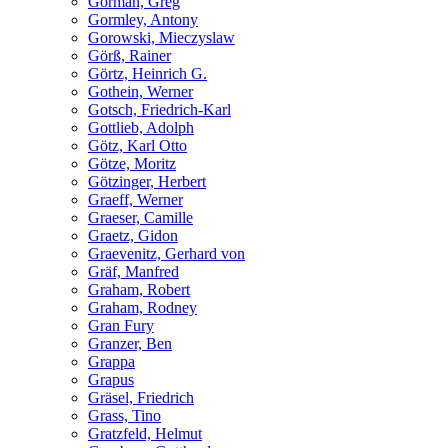
Gorman, Greg
Gormley, Antony
Gorowski, Mieczyslaw
Görß, Rainer
Görtz, Heinrich G.
Gothein, Werner
Gotsch, Friedrich-Karl
Gottlieb, Adolph
Götz, Karl Otto
Götze, Moritz
Götzinger, Herbert
Graeff, Werner
Graeser, Camille
Graetz, Gidon
Graevenitz, Gerhard von
Gräf, Manfred
Graham, Robert
Graham, Rodney
Gran Fury
Granzer, Ben
Grappa
Grapus
Gräsel, Friedrich
Grass, Tino
Gratzfeld, Helmut