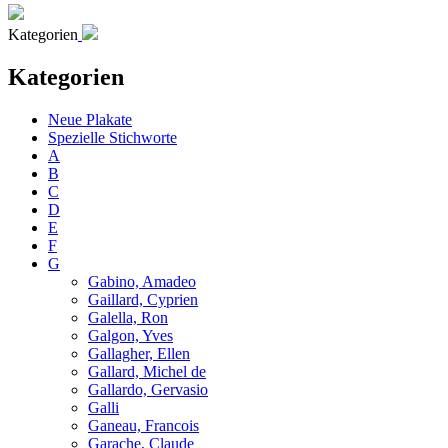
Kategorien
Kategorien
Neue Plakate
Spezielle Stichworte
A
B
C
D
E
F
G
Gabino, Amadeo
Gaillard, Cyprien
Galella, Ron
Galgon, Yves
Gallagher, Ellen
Gallard, Michel de
Gallardo, Gervasio
Galli
Ganeau, Francois
Garache, Claude