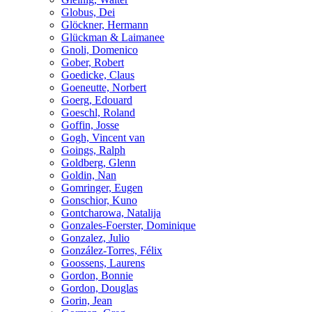
Globus, Dei
Glöckner, Hermann
Glückman & Laimanee
Gnoli, Domenico
Gober, Robert
Goedicke, Claus
Goeneutte, Norbert
Goerg, Edouard
Goeschl, Roland
Goffin, Josse
Gogh, Vincent van
Goings, Ralph
Goldberg, Glenn
Goldin, Nan
Gomringer, Eugen
Gonschior, Kuno
Gontcharowa, Natalija
Gonzales-Foerster, Dominique
Gonzalez, Julio
González-Torres, Félix
Goossens, Laurens
Gordon, Bonnie
Gordon, Douglas
Gorin, Jean