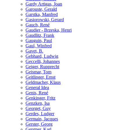
Gardy Artigas, Joan
Garouste, Gerald
Garstka, Manfred
Gasiorowski, Gerard
Gauch, René
Gaudier - Brzeska, Henri
Gaudlitz, Frank
Gauguin, Paul
Gaul, Winfred
Gavet, B.
Gebhard, Ludwig
Geccelli, Johannes
Geiger, Rupprecht
Geismar, Tom
Geitlinger, Ernst
Geldmacher, Klaus
General Idea
Genis, René
Genkinger, Fritz
Genzken, Isa
Georget, Guy
Gerdes, Ludger
Germain, Jacques
Gerster, Georg
Gerstner, Karl