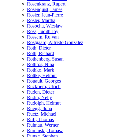
Rosenkranz, Rupert
Rosenquist, James
Rosier, Jean-Pierre
Rosler, Martha
Rosocha, Wieslaw
Ross, Judith Joy
Rossem, Ru van
Rostgaard, Alfredo Gonzalez
Roth, Dieter
Roth, Richard
Rothenberg, Susan
Rothfos, Nina
Rothko, Mark
Rottke, Helmut
Rouault, Georges
Rückriem, Ulrich
Ruden, Dieter
Rudin, Nelly
Rudolph, Helmut
Ruegg, Ilona
Ruetz, Michael
Ruff, Thomas
Ruhnau, Werner
Ruminski, Tomasz
Runge, Stephan