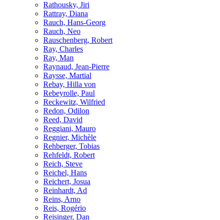
Rathousky, Jiri
Rattray, Diana
Rauch, Hans-Georg
Rauch, Neo
Rauschenberg, Robert
Ray, Charles
Ray, Man
Raynaud, Jean-Pierre
Raysse, Martial
Rebay, Hilla von
Rebeyrolle, Paul
Reckewitz, Wilfried
Redon, Odilon
Reed, David
Reggiani, Mauro
Regnier, Michèle
Rehberger, Tobias
Rehfeldt, Robert
Reich, Steve
Reichel, Hans
Reichert, Josua
Reinhardt, Ad
Reins, Arno
Reis, Rogério
Reisinger, Dan