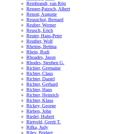
Rembrandt, van Rijn
Renger-Patzsch, Albert
Renoir, Auguste
Requichot, Bernard
Reuber, Werner
Reusch, Erich
Reuter, Hans-Peter
Reuther, Wolf
Rheims, Bettina
Rhein, Rudi
Rhoades, Jason
Rhodes, Stephen G.
Richier, Germaine
Richter, Claus
Richter, Daniel
Richter, Gerhard
Richter, Hans
Richter, Heinrich
Richter, Klaus
Rickey, George
Rieben, John
Riedel, Hubert
Rietveld, Gerrit T.
Rifka, Judy
Riley, Bridget