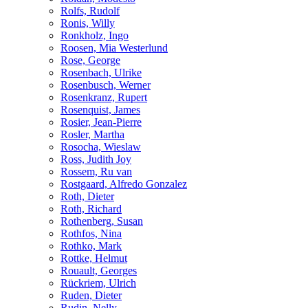
Rolfs, Rudolf
Ronis, Willy
Ronkholz, Ingo
Roosen, Mia Westerlund
Rose, George
Rosenbach, Ulrike
Rosenbusch, Werner
Rosenkranz, Rupert
Rosenquist, James
Rosier, Jean-Pierre
Rosler, Martha
Rosocha, Wieslaw
Ross, Judith Joy
Rossem, Ru van
Rostgaard, Alfredo Gonzalez
Roth, Dieter
Roth, Richard
Rothenberg, Susan
Rothfos, Nina
Rothko, Mark
Rottke, Helmut
Rouault, Georges
Rückriem, Ulrich
Ruden, Dieter
Rudin, Nelly