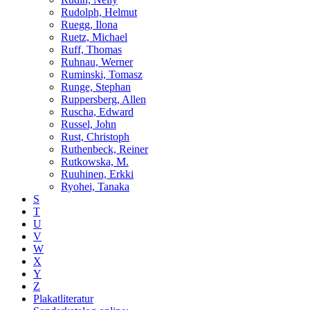
Rudolph, Helmut
Ruegg, Ilona
Ruetz, Michael
Ruff, Thomas
Ruhnau, Werner
Ruminski, Tomasz
Runge, Stephan
Ruppersberg, Allen
Ruscha, Edward
Russel, John
Rust, Christoph
Ruthenbeck, Reiner
Rutkowska, M.
Ruuhinen, Erkki
Ryohei, Tanaka
S
T
U
V
W
X
Y
Z
Plakatliteratur