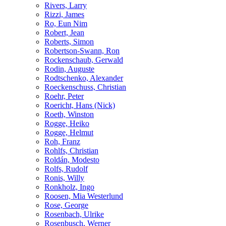
Rivers, Larry
Rizzi, James
Ro, Eun Nim
Robert, Jean
Roberts, Simon
Robertson-Swann, Ron
Rockenschaub, Gerwald
Rodin, Auguste
Rodtschenko, Alexander
Roeckenschuss, Christian
Roehr, Peter
Roericht, Hans (Nick)
Roeth, Winston
Rogge, Heiko
Rogge, Helmut
Roh, Franz
Rohlfs, Christian
Roldán, Modesto
Rolfs, Rudolf
Ronis, Willy
Ronkholz, Ingo
Roosen, Mia Westerlund
Rose, George
Rosenbach, Ulrike
Rosenbusch, Werner