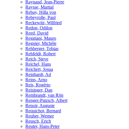
Raynaud, Jean-Pierre
Raysse, Martial
Rebay, Hilla von
Rebeyrolle, Paul
Reckewitz, Wilfried
Redon, Odilon
Reed, David
Reggiani, Mauro
Regnier, Michèle
Rehberger, Tobias
Rehfeldt, Robert
Reich, Steve
Reichel, Hans
Reichert, Josua
Reinhardt, Ad
Reins, Arno
Reis, Rogério
Reisinger, Dan
Rembrandt, van Rijn
Renger-Patzsch, Albert
Renoir, Auguste
Requichot, Bernard
Reuber, Werner
Reusch, Erich
Reuter, Hans-Peter