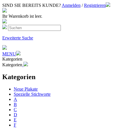
SIND SIE BEREITS KUNDE?
Anmelden
/
Registrieren
Ihr Warenkorb ist leer.
Erweiterte Suche
MENU
Kategorien
Kategorien
Kategorien
Neue Plakate
Spezielle Stichworte
A
B
C
D
E
F