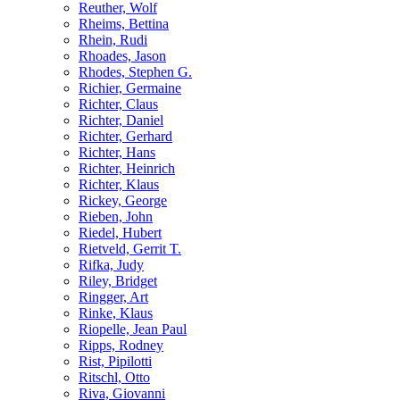
Reuther, Wolf
Rheims, Bettina
Rhein, Rudi
Rhoades, Jason
Rhodes, Stephen G.
Richier, Germaine
Richter, Claus
Richter, Daniel
Richter, Gerhard
Richter, Hans
Richter, Heinrich
Richter, Klaus
Rickey, George
Rieben, John
Riedel, Hubert
Rietveld, Gerrit T.
Rifka, Judy
Riley, Bridget
Ringger, Art
Rinke, Klaus
Riopelle, Jean Paul
Ripps, Rodney
Rist, Pipilotti
Ritschl, Otto
Riva, Giovanni