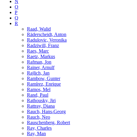
N
O
P
Q
R
Raad, Walid
Räderscheidt, Anton
Radulovic, Veronika
Radziwill, Franz
Raes, Marc
Raetz, Markus
Rafman, Jon
Rainer, Arnulf
Rajlich, Jan
Rambow, Gunter
Ramírez, Enrique
Ramos, Mel
Rand, Paul
Rathousky, Jiri
Rattray, Diana
Rauch, Hans-Georg
Rauch, Neo
Rauschenberg, Robert
Ray, Charles
Ray, Man