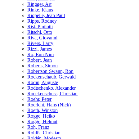
Ringger, Art
Rinke, Klaus
Riopelle, Jean Paul
Ripps, Rodney
Rist, Pipilotti
Ritschl, Otto
Riva, Giovanni
Rivers, Larry
Rizzi, James
Ro, Eun Nim
Robert, Jean
Roberts, Simon
Robertson-Swann, Ron
Rockenschaub, Gerwald
Rodin, Auguste
Rodtschenko, Alexander
Roeckenschuss, Christian
Roehr, Peter
Roericht, Hans (Nick)
Roeth, Winston
Rogge, Heiko
Rogge, Helmut
Roh, Franz
Rohlfs, Christian
Roldán, Modesto