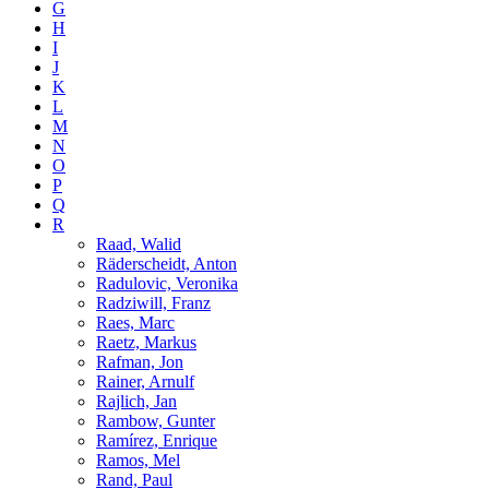
G
H
I
J
K
L
M
N
O
P
Q
R
Raad, Walid
Räderscheidt, Anton
Radulovic, Veronika
Radziwill, Franz
Raes, Marc
Raetz, Markus
Rafman, Jon
Rainer, Arnulf
Rajlich, Jan
Rambow, Gunter
Ramírez, Enrique
Ramos, Mel
Rand, Paul