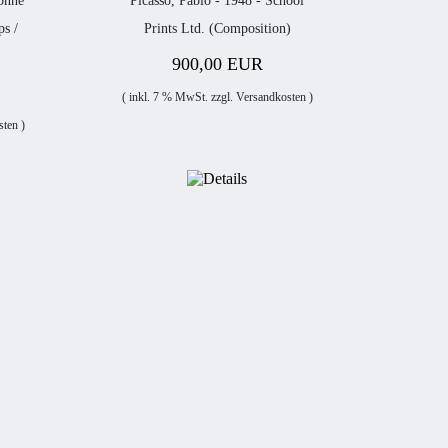
bonne
Picasso, Pablo - 1948 - School
ps /
Prints Ltd. (Composition)
900,00 EUR
( inkl. 7 % MwSt. zzgl.
Versandkosten
)
sten
)