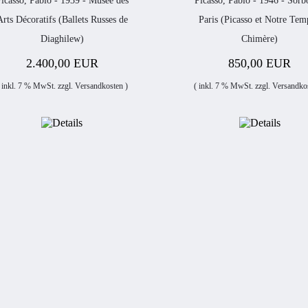
icasso, Pablo - 1939 - Musée des
Picasso, Pablo - 1946 - Sor
Arts Décoratifs (Ballets Russes de
Paris (Picasso et Notre Tem
Diaghilew)
Chimère)
2.400,00 EUR
850,00 EUR
 inkl. 7 % MwSt. zzgl.
Versandkosten
)
( inkl. 7 % MwSt. zzgl.
Versandko