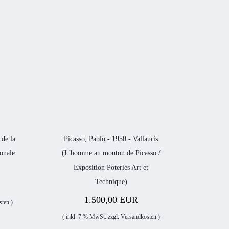
 de la
Picasso, Pablo - 1950 - Vallauris
ionale
(L'homme au mouton de Picasso /
Exposition Poteries Art et
Technique)
1.500,00 EUR
sten
)
( inkl. 7 % MwSt. zzgl.
Versandkosten
)