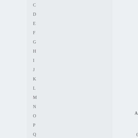
C
D
E
F
G
H
I
J
K
L
M
N
A
O
P
Q
(