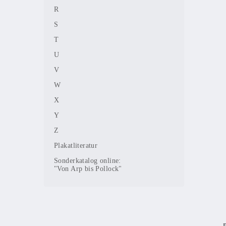
R
S
T
U
V
W
X
Y
Z
Plakatliteratur
Sonderkatalog online:
"Von Arp bis Pollock"