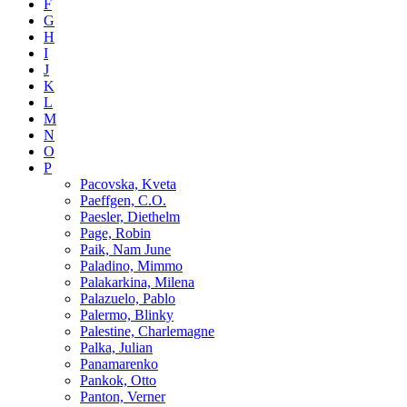
F
G
H
I
J
K
L
M
N
O
P
Pacovska, Kveta
Paeffgen, C.O.
Paesler, Diethelm
Page, Robin
Paik, Nam June
Paladino, Mimmo
Palakarkina, Milena
Palazuelo, Pablo
Palermo, Blinky
Palestine, Charlemagne
Palka, Julian
Panamarenko
Pankok, Otto
Panton, Verner