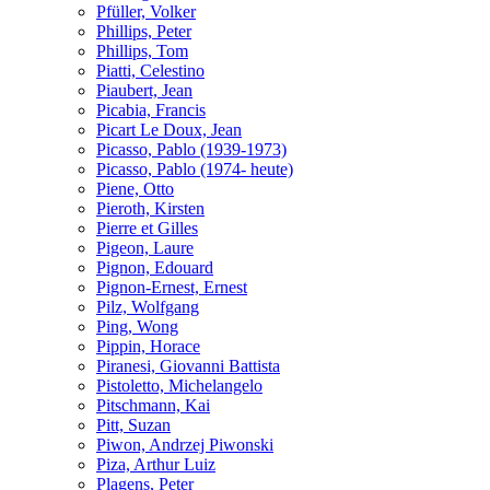
Pfüller, Volker
Phillips, Peter
Phillips, Tom
Piatti, Celestino
Piaubert, Jean
Picabia, Francis
Picart Le Doux, Jean
Picasso, Pablo (1939-1973)
Picasso, Pablo (1974- heute)
Piene, Otto
Pieroth, Kirsten
Pierre et Gilles
Pigeon, Laure
Pignon, Edouard
Pignon-Ernest, Ernest
Pilz, Wolfgang
Ping, Wong
Pippin, Horace
Piranesi, Giovanni Battista
Pistoletto, Michelangelo
Pitschmann, Kai
Pitt, Suzan
Piwon, Andrzej Piwonski
Piza, Arthur Luiz
Plagens, Peter