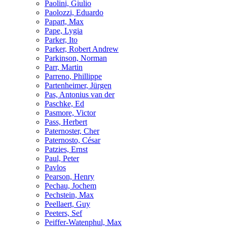
Paolini, Giulio
Paolozzi, Eduardo
Papart, Max
Pape, Lygia
Parker, Ito
Parker, Robert Andrew
Parkinson, Norman
Parr, Martin
Parreno, Phillippe
Partenheimer, Jürgen
Pas, Antonius van der
Paschke, Ed
Pasmore, Victor
Pass, Herbert
Paternoster, Cher
Paternosto, César
Patzies, Ernst
Paul, Peter
Pavlos
Pearson, Henry
Pechau, Jochem
Pechstein, Max
Peellaert, Guy
Peeters, Sef
Peiffer-Watenphul, Max