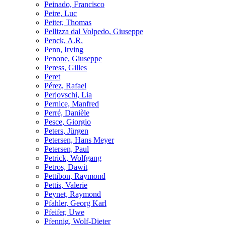
Peinado, Francisco
Peire, Luc
Peiter, Thomas
Pellizza dal Volpedo, Giuseppe
Penck, A.R.
Penn, Irving
Penone, Giuseppe
Peress, Gilles
Peret
Pérez, Rafael
Perjovschi, Lia
Pernice, Manfred
Perré, Danièle
Pesce, Giorgio
Peters, Jürgen
Petersen, Hans Meyer
Petersen, Paul
Petrick, Wolfgang
Petros, Dawit
Pettibon, Raymond
Pettis, Valerie
Peynet, Raymond
Pfahler, Georg Karl
Pfeifer, Uwe
Pfennig, Wolf-Dieter