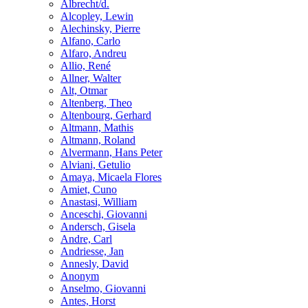
Albrecht/d.
Alcopley, Lewin
Alechinsky, Pierre
Alfano, Carlo
Alfaro, Andreu
Allio, René
Allner, Walter
Alt, Otmar
Altenberg, Theo
Altenbourg, Gerhard
Altmann, Mathis
Altmann, Roland
Alvermann, Hans Peter
Alviani, Getulio
Amaya, Micaela Flores
Amiet, Cuno
Anastasi, William
Anceschi, Giovanni
Andersch, Gisela
Andre, Carl
Andriesse, Jan
Annesly, David
Anonym
Anselmo, Giovanni
Antes, Horst