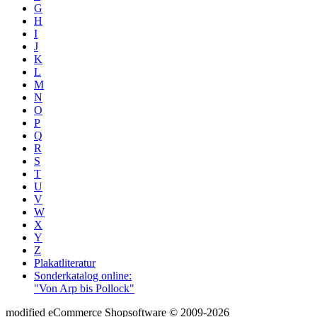
G
H
I
J
K
L
M
N
O
P
Q
R
S
T
U
V
W
X
Y
Z
Plakatliteratur
Sonderkatalog online:
"Von Arp bis Pollock"
mod
ified eCommerce Shopsoftware © 2009-2026