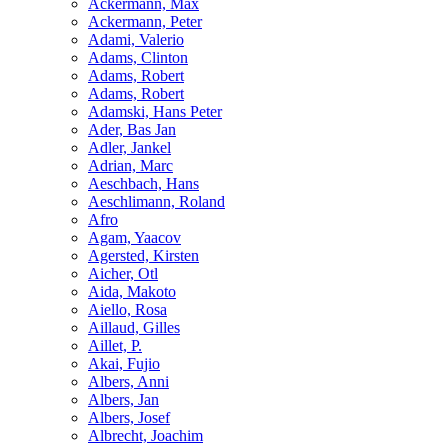
Ackermann, Max
Ackermann, Peter
Adami, Valerio
Adams, Clinton
Adams, Robert
Adams, Robert
Adamski, Hans Peter
Ader, Bas Jan
Adler, Jankel
Adrian, Marc
Aeschbach, Hans
Aeschlimann, Roland
Afro
Agam, Yaacov
Agersted, Kirsten
Aicher, Otl
Aida, Makoto
Aiello, Rosa
Aillaud, Gilles
Aillet, P.
Akai, Fujio
Albers, Anni
Albers, Jan
Albers, Josef
Albrecht, Joachim