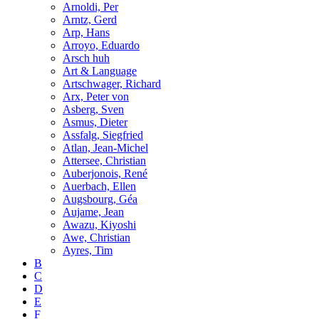
Arnoldi, Per
Arntz, Gerd
Arp, Hans
Arroyo, Eduardo
Arsch huh
Art & Language
Artschwager, Richard
Arx, Peter von
Asberg, Sven
Asmus, Dieter
Assfalg, Siegfried
Atlan, Jean-Michel
Attersee, Christian
Auberjonois, René
Auerbach, Ellen
Augsbourg, Géa
Aujame, Jean
Awazu, Kiyoshi
Awe, Christian
Ayres, Tim
B
C
D
E
F