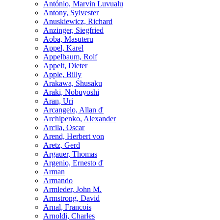
António, Marvin Luvualu
Antony, Sylvester
Anuskiewicz, Richard
Anzinger, Siegfried
Aoba, Masuteru
Appel, Karel
Appelbaum, Rolf
Appelt, Dieter
Apple, Billy
Arakawa, Shusaku
Araki, Nobuyoshi
Aran, Uri
Arcangelo, Allan d'
Archipenko, Alexander
Arcila, Oscar
Arend, Herbert von
Aretz, Gerd
Argauer, Thomas
Argenio, Ernesto d'
Arman
Armando
Armleder, John M.
Armstrong, David
Arnal, Francois
Arnoldi, Charles