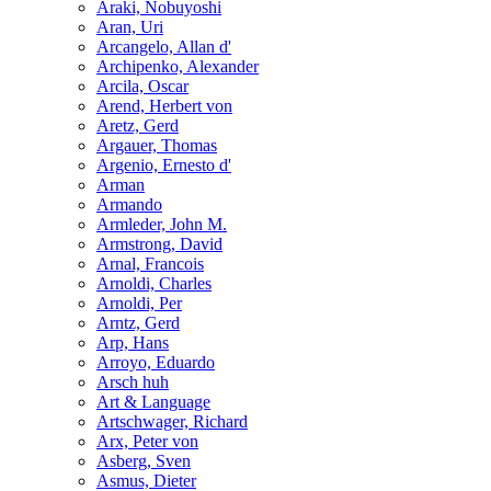
Araki, Nobuyoshi
Aran, Uri
Arcangelo, Allan d'
Archipenko, Alexander
Arcila, Oscar
Arend, Herbert von
Aretz, Gerd
Argauer, Thomas
Argenio, Ernesto d'
Arman
Armando
Armleder, John M.
Armstrong, David
Arnal, Francois
Arnoldi, Charles
Arnoldi, Per
Arntz, Gerd
Arp, Hans
Arroyo, Eduardo
Arsch huh
Art & Language
Artschwager, Richard
Arx, Peter von
Asberg, Sven
Asmus, Dieter