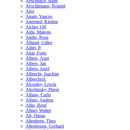
Aeschbach, Hans
Aeschlimann, Roland
Afro
Agam, Yaacov
Agersted, Kirsten
Aicher, Otl
Aida, Makoto
Aiello, Rosa
Aillaud, Gilles
Aillet, P.
Akai, Fujio
Albers, Anni
Albers, Jan
Albers, Josef
Albrecht, Joachim
Albrecht/d.
Alcopley, Lewin
Alechinsky, Pierre
Alfano, Carlo
Alfaro, Andreu
Allio, René
Allner, Walter
Alt, Otmar
Altenberg, Theo
Altenbourg, Gerhard