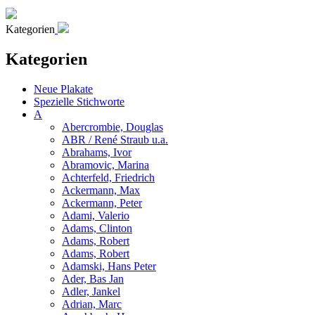
Kategorien
Kategorien
Neue Plakate
Spezielle Stichworte
A
Abercrombie, Douglas
ABR / René Straub u.a.
Abrahams, Ivor
Abramovic, Marina
Achterfeld, Friedrich
Ackermann, Max
Ackermann, Peter
Adami, Valerio
Adams, Clinton
Adams, Robert
Adams, Robert
Adamski, Hans Peter
Ader, Bas Jan
Adler, Jankel
Adrian, Marc