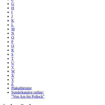
G
H
I
J
K
L
M
N
O
P
Q
R
S
T
U
V
W
X
Y
Z
Plakatliteratur
Sonderkatalog online:
"Von Arp bis Pollock"