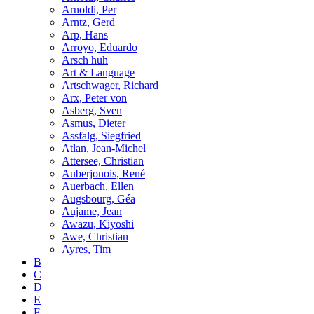
Arnoldi, Per
Arntz, Gerd
Arp, Hans
Arroyo, Eduardo
Arsch huh
Art & Language
Artschwager, Richard
Arx, Peter von
Asberg, Sven
Asmus, Dieter
Assfalg, Siegfried
Atlan, Jean-Michel
Attersee, Christian
Auberjonois, René
Auerbach, Ellen
Augsbourg, Géa
Aujame, Jean
Awazu, Kiyoshi
Awe, Christian
Ayres, Tim
B
C
D
E
F