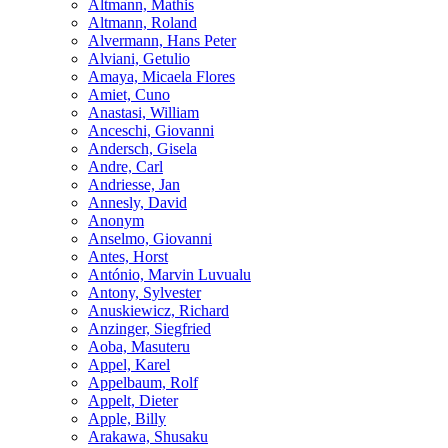
Altmann, Mathis
Altmann, Roland
Alvermann, Hans Peter
Alviani, Getulio
Amaya, Micaela Flores
Amiet, Cuno
Anastasi, William
Anceschi, Giovanni
Andersch, Gisela
Andre, Carl
Andriesse, Jan
Annesly, David
Anonym
Anselmo, Giovanni
Antes, Horst
António, Marvin Luvualu
Antony, Sylvester
Anuskiewicz, Richard
Anzinger, Siegfried
Aoba, Masuteru
Appel, Karel
Appelbaum, Rolf
Appelt, Dieter
Apple, Billy
Arakawa, Shusaku