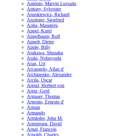
António, Marvin Luvualu
Antony, Sylvester
Anuskiewicz, Richard
Anzinger, Siegfried
Aoba, Masuteru
Appel, Karel
Appelbaum, Rolf
Appelt, Dieter
Apple, Billy
Arakawa, Shusaku
Araki, Nobuyoshi
Aran, Uri
Arcangelo, Allan d'
Archipenko, Alexander
Arcila, Oscar
Arend, Herbert von
Aretz, Gerd
Argauer, Thomas
Argenio, Ernesto d'
Arman
Armando
Armleder, John M.
Armstrong, David
Arnal, Francois
Arnoldi, Charles