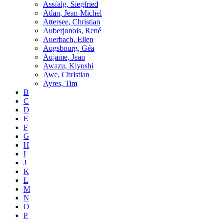
Assfalg, Siegfried
Atlan, Jean-Michel
Attersee, Christian
Auberjonois, René
Auerbach, Ellen
Augsbourg, Géa
Aujame, Jean
Awazu, Kiyoshi
Awe, Christian
Ayres, Tim
B
C
D
E
F
G
H
I
J
K
L
M
N
O
P