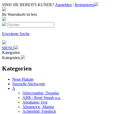
SIND SIE BEREITS KUNDE?
Anmelden
/
Registrieren
Ihr Warenkorb ist leer.
Erweiterte Suche
MENU
Kategorien
Kategorien
Kategorien
Neue Plakate
Spezielle Stichworte
A
Abercrombie, Douglas
ABR / René Straub u.a.
Abrahams, Ivor
Abramovic, Marina
Achterfeld, Friedrich