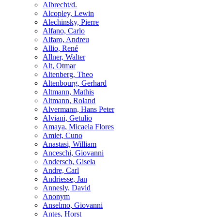
Albrecht/d.
Alcopley, Lewin
Alechinsky, Pierre
Alfano, Carlo
Alfaro, Andreu
Allio, René
Allner, Walter
Alt, Otmar
Altenberg, Theo
Altenbourg, Gerhard
Altmann, Mathis
Altmann, Roland
Alvermann, Hans Peter
Alviani, Getulio
Amaya, Micaela Flores
Amiet, Cuno
Anastasi, William
Anceschi, Giovanni
Andersch, Gisela
Andre, Carl
Andriesse, Jan
Annesly, David
Anonym
Anselmo, Giovanni
Antes, Horst