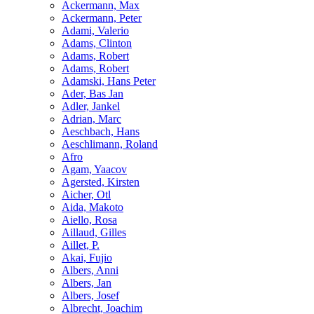
Ackermann, Max
Ackermann, Peter
Adami, Valerio
Adams, Clinton
Adams, Robert
Adams, Robert
Adamski, Hans Peter
Ader, Bas Jan
Adler, Jankel
Adrian, Marc
Aeschbach, Hans
Aeschlimann, Roland
Afro
Agam, Yaacov
Agersted, Kirsten
Aicher, Otl
Aida, Makoto
Aiello, Rosa
Aillaud, Gilles
Aillet, P.
Akai, Fujio
Albers, Anni
Albers, Jan
Albers, Josef
Albrecht, Joachim