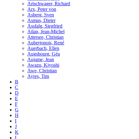
Artschwager, Richard
Arx, Peter von
Asberg, Sven
Asmus, Dieter
Assfalg, Siegfried
Atlan, Jean-Michel
Attersee, Christian
Auberjonois, René
Auerbach, Ellen
Augsbourg, Géa
Aujame, Jean
Awazu, Kiyoshi
Awe, Christian
Ayres, Tim
B
C
D
E
F
G
H
I
J
K
L