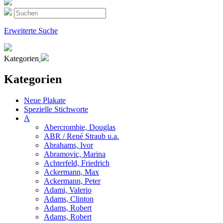
Erweiterte Suche
Kategorien
Kategorien
Neue Plakate
Spezielle Stichworte
A
Abercrombie, Douglas
ABR / René Straub u.a.
Abrahams, Ivor
Abramovic, Marina
Achterfeld, Friedrich
Ackermann, Max
Ackermann, Peter
Adami, Valerio
Adams, Clinton
Adams, Robert
Adams, Robert