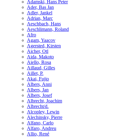
Adamski, Hans Peter
Ader, Bas Jan
Adler, Jankel
Adrian, Marc
Aeschbach, Hans
Aeschlimann, Roland
Afro
Agam, Yaacov
Agersted, Kirsten
Aicher, Otl
Aida, Makoto
Aiello, Rosa
Aillaud, Gilles
Aillet, P.
Akai, Fujio
Albers, Anni
Albers, Jan
Albers, Josef
Albrecht, Joachim
Albrecht/d.
Alcopley, Lewin
Alechinsky, Pierre
Alfano, Carlo
Alfaro, Andreu
Allio, René