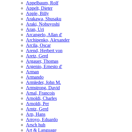
Appelbaum, Rolf
Appelt, Dieter
Apple, Billy
Arakawa, Shusaku
Araki, Nobuyoshi
Aran, Uri
Arcangelo, Allan d'
Archipenko, Alexander
Arcila, Oscar
Arend, Herbert von
Aretz, Gerd
Argauer, Thomas
Argenio, Ernesto d'
Arman
Armando
Armleder, John M.
Armstrong, David
Arnal, Francois
Arnoldi, Charles
Arnoldi, Per
Arntz, Gerd
Arp, Hans
Arroyo, Eduardo
Arsch huh
Art & Language