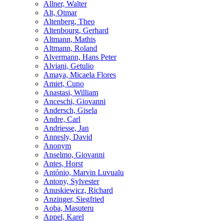
Allner, Walter
Alt, Otmar
Altenberg, Theo
Altenbourg, Gerhard
Altmann, Mathis
Altmann, Roland
Alvermann, Hans Peter
Alviani, Getulio
Amaya, Micaela Flores
Amiet, Cuno
Anastasi, William
Anceschi, Giovanni
Andersch, Gisela
Andre, Carl
Andriesse, Jan
Annesly, David
Anonym
Anselmo, Giovanni
Antes, Horst
António, Marvin Luvualu
Antony, Sylvester
Anuskiewicz, Richard
Anzinger, Siegfried
Aoba, Masuteru
Appel, Karel