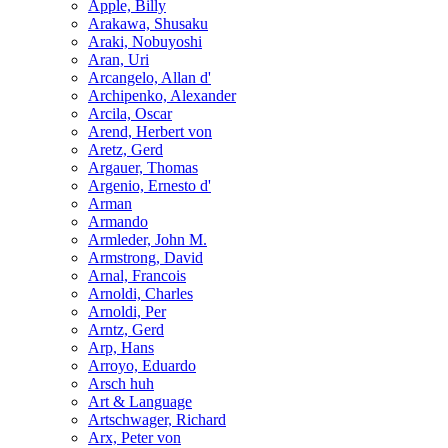
Apple, Billy
Arakawa, Shusaku
Araki, Nobuyoshi
Aran, Uri
Arcangelo, Allan d'
Archipenko, Alexander
Arcila, Oscar
Arend, Herbert von
Aretz, Gerd
Argauer, Thomas
Argenio, Ernesto d'
Arman
Armando
Armleder, John M.
Armstrong, David
Arnal, Francois
Arnoldi, Charles
Arnoldi, Per
Arntz, Gerd
Arp, Hans
Arroyo, Eduardo
Arsch huh
Art & Language
Artschwager, Richard
Arx, Peter von