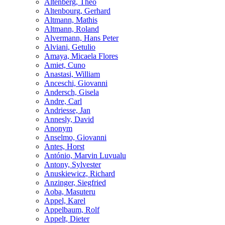
Altenberg, Theo
Altenbourg, Gerhard
Altmann, Mathis
Altmann, Roland
Alvermann, Hans Peter
Alviani, Getulio
Amaya, Micaela Flores
Amiet, Cuno
Anastasi, William
Anceschi, Giovanni
Andersch, Gisela
Andre, Carl
Andriesse, Jan
Annesly, David
Anonym
Anselmo, Giovanni
Antes, Horst
António, Marvin Luvualu
Antony, Sylvester
Anuskiewicz, Richard
Anzinger, Siegfried
Aoba, Masuteru
Appel, Karel
Appelbaum, Rolf
Appelt, Dieter