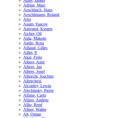
Adler, Jankel
Adrian, Marc
Aeschbach, Hans
Aeschlimann, Roland
Afro
Agam, Yaacov
Agersted, Kirsten
Aicher, Otl
Aida, Makoto
Aiello, Rosa
Aillaud, Gilles
Aillet, P.
Akai, Fujio
Albers, Anni
Albers, Jan
Albers, Josef
Albrecht, Joachim
Albrecht/d.
Alcopley, Lewin
Alechinsky, Pierre
Alfano, Carlo
Alfaro, Andreu
Allio, René
Allner, Walter
Alt, Otmar