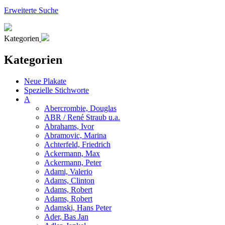
Erweiterte Suche
Kategorien
Kategorien
Neue Plakate
Spezielle Stichworte
A
Abercrombie, Douglas
ABR / René Straub u.a.
Abrahams, Ivor
Abramovic, Marina
Achterfeld, Friedrich
Ackermann, Max
Ackermann, Peter
Adami, Valerio
Adams, Clinton
Adams, Robert
Adams, Robert
Adamski, Hans Peter
Ader, Bas Jan