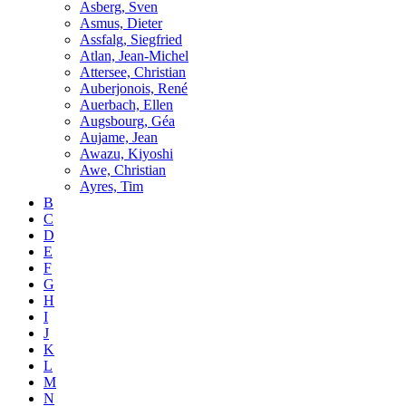
Asberg, Sven
Asmus, Dieter
Assfalg, Siegfried
Atlan, Jean-Michel
Attersee, Christian
Auberjonois, René
Auerbach, Ellen
Augsbourg, Géa
Aujame, Jean
Awazu, Kiyoshi
Awe, Christian
Ayres, Tim
B
C
D
E
F
G
H
I
J
K
L
M
N