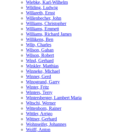
Wiebke, Karl-Wilhelm
Wilding, Ludwig
Willareth, Ernst
Willenbecher, John
Williams, Christopher
Williams, Emmett
Williams, Richard James
Willikens, Ben
Wilp, Charles
Wilson, Gahan
Wilson, Robert
Wind, Gerhard
Winkler, Matthias
Winneke, Michael
Winner, Gerd
Winogrand, Garry
Winter, Fritz
Winters, Terry
Wintersberger, Lambert Maria
Witschi, Werner
Wittenborn, Rainer
Wittler, Arrigo
Wittner, Gerhard
Wohnseifer, Johannes
Wolff, Anton