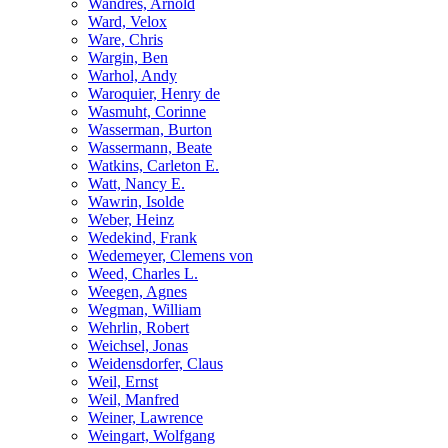
Wandres, Arnold
Ward, Velox
Ware, Chris
Wargin, Ben
Warhol, Andy
Waroquier, Henry de
Wasmuht, Corinne
Wasserman, Burton
Wassermann, Beate
Watkins, Carleton E.
Watt, Nancy E.
Wawrin, Isolde
Weber, Heinz
Wedekind, Frank
Wedemeyer, Clemens von
Weed, Charles L.
Weegen, Agnes
Wegman, William
Wehrlin, Robert
Weichsel, Jonas
Weidensdorfer, Claus
Weil, Ernst
Weil, Manfred
Weiner, Lawrence
Weingart, Wolfgang