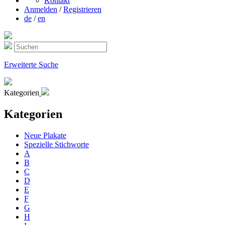
Kontakt
Anmelden
/
Registrieren
de
/
en
Erweiterte Suche
Kategorien
Kategorien
Neue Plakate
Spezielle Stichworte
A
B
C
D
E
F
G
H