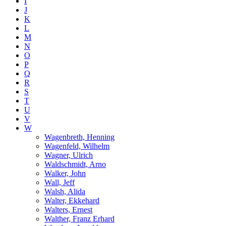
I
J
K
L
M
N
O
P
Q
R
S
T
U
V
W
Wagenbreth, Henning
Wagenfeld, Wilhelm
Wagner, Ulrich
Waldschmidt, Arno
Walker, John
Wall, Jeff
Walsh, Alida
Walter, Ekkehard
Walters, Ernest
Walther, Franz Erhard