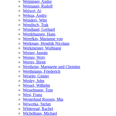
Weininger, Andor
Weissauer, Rudolf
Weiwei, Ai
Wekua, Andro
Wenders, Wim
Wendisch, Trak
Wendland, Gerhard
Werdehausen, Hans
Werefkin, Marianne von
Werkman, Hendrik Nicolaas
Werkmeister, Wolfgang
Werner, Jasmin
Werner, Woty
Werres, Birgit
Wertheim, Margarete und Christine
Werthmann, Friederich
Weseler, Günter
Wesley, John
Wessel, Wilhelm
Wesselmann, Tom
West, Franz
Westerlund Roosen, Mia
Wewerka, Stefan
Whiteread, Rachel
Wichelhaus, Michael