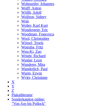
Wohnseifer, Johannes
Wolff, Anton
Wölfli, Adolf
Wolfson, Sidney
Wols
Wolter, Karl Kurt
Wondergem, Eric
Woodman, Francesca
Wool, Christopher
Wörsel, Troels
Wotruba, Fritz
Wou-Ki, Zao
Wright, Richard
Wuidar, Leon
Wunderer, Mira
Wunderlich, Paul
Wurm, Erwin
Wyler, Christiane
X
Y
Z
Plakatliteratur
Sonderkatalog online:
"Von Arp bis Pollock"