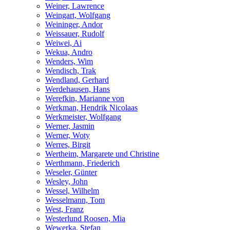
Weiner, Lawrence
Weingart, Wolfgang
Weininger, Andor
Weissauer, Rudolf
Weiwei, Ai
Wekua, Andro
Wenders, Wim
Wendisch, Trak
Wendland, Gerhard
Werdehausen, Hans
Werefkin, Marianne von
Werkman, Hendrik Nicolaas
Werkmeister, Wolfgang
Werner, Jasmin
Werner, Woty
Werres, Birgit
Wertheim, Margarete und Christine
Werthmann, Friederich
Weseler, Günter
Wesley, John
Wessel, Wilhelm
Wesselmann, Tom
West, Franz
Westerlund Roosen, Mia
Wewerka, Stefan