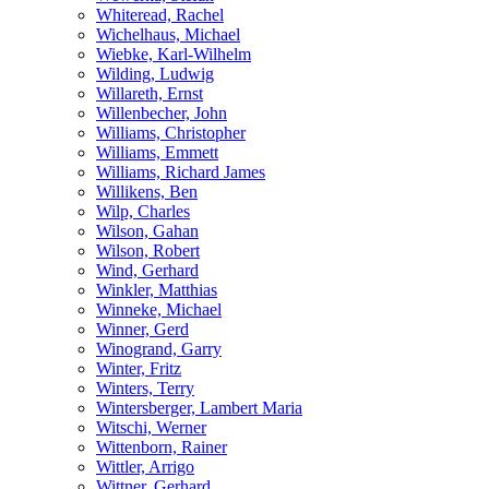
Whiteread, Rachel
Wichelhaus, Michael
Wiebke, Karl-Wilhelm
Wilding, Ludwig
Willareth, Ernst
Willenbecher, John
Williams, Christopher
Williams, Emmett
Williams, Richard James
Willikens, Ben
Wilp, Charles
Wilson, Gahan
Wilson, Robert
Wind, Gerhard
Winkler, Matthias
Winneke, Michael
Winner, Gerd
Winogrand, Garry
Winter, Fritz
Winters, Terry
Wintersberger, Lambert Maria
Witschi, Werner
Wittenborn, Rainer
Wittler, Arrigo
Wittner, Gerhard