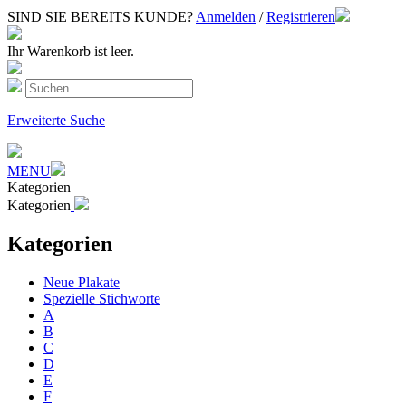
SIND SIE BEREITS KUNDE?
Anmelden
/
Registrieren
Ihr Warenkorb ist leer.
Erweiterte Suche
MENU
Kategorien
Kategorien
Kategorien
Neue Plakate
Spezielle Stichworte
A
B
C
D
E
F