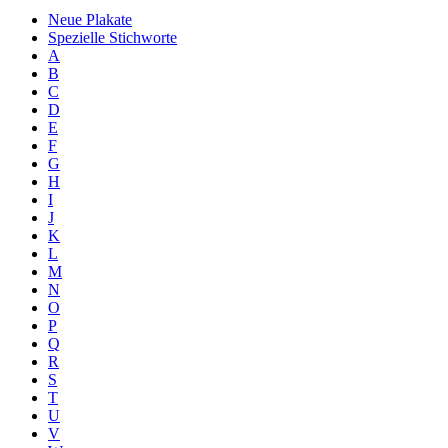
Neue Plakate
Spezielle Stichworte
A
B
C
D
E
F
G
H
I
J
K
L
M
N
O
P
Q
R
S
T
U
V