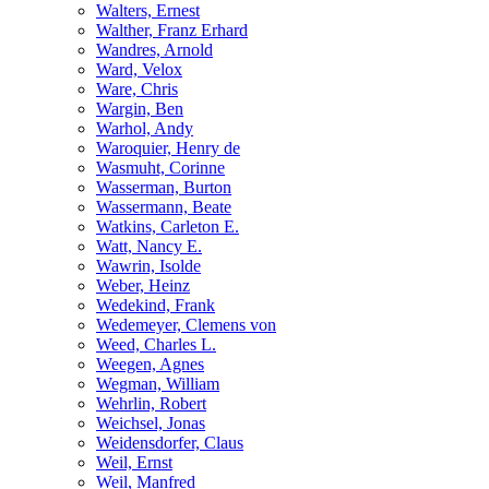
Walters, Ernest
Walther, Franz Erhard
Wandres, Arnold
Ward, Velox
Ware, Chris
Wargin, Ben
Warhol, Andy
Waroquier, Henry de
Wasmuht, Corinne
Wasserman, Burton
Wassermann, Beate
Watkins, Carleton E.
Watt, Nancy E.
Wawrin, Isolde
Weber, Heinz
Wedekind, Frank
Wedemeyer, Clemens von
Weed, Charles L.
Weegen, Agnes
Wegman, William
Wehrlin, Robert
Weichsel, Jonas
Weidensdorfer, Claus
Weil, Ernst
Weil, Manfred