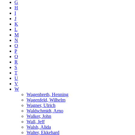
G
H
I
J
K
L
M
N
O
P
Q
R
S
T
U
V
W
Wagenbreth, Henning
Wagenfeld, Wilhelm
Wagner, Ulrich
Waldschmidt, Arno
Walker, John
Wall, Jeff
Walsh, Alida
Walter, Ekkehard