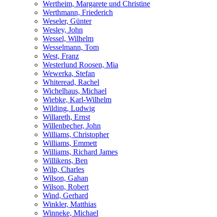
Wertheim, Margarete und Christine
Werthmann, Friederich
Weseler, Günter
Wesley, John
Wessel, Wilhelm
Wesselmann, Tom
West, Franz
Westerlund Roosen, Mia
Wewerka, Stefan
Whiteread, Rachel
Wichelhaus, Michael
Wiebke, Karl-Wilhelm
Wilding, Ludwig
Willareth, Ernst
Willenbecher, John
Williams, Christopher
Williams, Emmett
Williams, Richard James
Willikens, Ben
Wilp, Charles
Wilson, Gahan
Wilson, Robert
Wind, Gerhard
Winkler, Matthias
Winneke, Michael