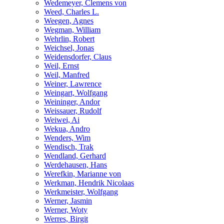
Wedemeyer, Clemens von
Weed, Charles L.
Weegen, Agnes
Wegman, William
Wehrlin, Robert
Weichsel, Jonas
Weidensdorfer, Claus
Weil, Ernst
Weil, Manfred
Weiner, Lawrence
Weingart, Wolfgang
Weininger, Andor
Weissauer, Rudolf
Weiwei, Ai
Wekua, Andro
Wenders, Wim
Wendisch, Trak
Wendland, Gerhard
Werdehausen, Hans
Werefkin, Marianne von
Werkman, Hendrik Nicolaas
Werkmeister, Wolfgang
Werner, Jasmin
Werner, Woty
Werres, Birgit