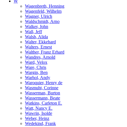
W
Wagenbreth, Henning
Wagenfeld, Wilhelm
Wagner, Ulrich
Waldschmidt, Arno
Walker, John
Wall, Jeff
Walsh, Alida
Walter, Ekkehard
Walters, Ernest
Walther, Franz Erhard
Wandres, Arnold
Ward, Velox
Ware, Chris
Wargin, Ben
Warhol, Andy
Waroquier, Henry de
Wasmuht, Corinne
Wasserman, Burton
Wassermann, Beate
Watkins, Carleton E.
Watt, Nancy E.
Wawrin, Isolde
Weber, Heinz
Wedekind, Frank