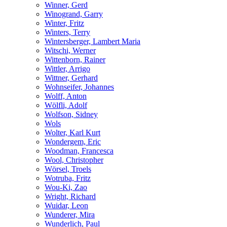
Winner, Gerd
Winogrand, Garry
Winter, Fritz
Winters, Terry
Wintersberger, Lambert Maria
Witschi, Werner
Wittenborn, Rainer
Wittler, Arrigo
Wittner, Gerhard
Wohnseifer, Johannes
Wolff, Anton
Wölfli, Adolf
Wolfson, Sidney
Wols
Wolter, Karl Kurt
Wondergem, Eric
Woodman, Francesca
Wool, Christopher
Wörsel, Troels
Wotruba, Fritz
Wou-Ki, Zao
Wright, Richard
Wuidar, Leon
Wunderer, Mira
Wunderlich, Paul