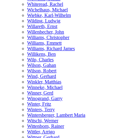
Whiteread, Rachel
Wichelhaus, Michael
Wiebke, Karl-Wilhelm
Wilding, Ludwig
Willareth, Ernst
Willenbecher, John
Williams, Christopher
Williams, Emmett
Williams, Richard James
Willikens, Ben
Wilp, Charles
Wilson, Gahan
Wilson, Robert
Wind, Gerhard
Winkler, Matthias
Winneke, Michael
Winner, Gerd
Winogrand, Garry
Winter, Fritz
Winters, Terry
Wintersberger, Lambert Maria
Witschi, Werner
Wittenborn, Rainer
Wittler, Arrigo
Wittner, Gerhard