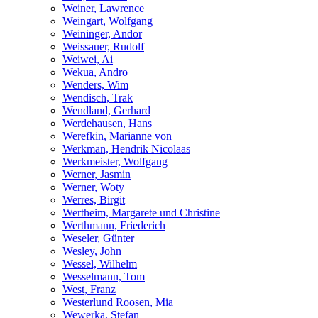
Weiner, Lawrence
Weingart, Wolfgang
Weininger, Andor
Weissauer, Rudolf
Weiwei, Ai
Wekua, Andro
Wenders, Wim
Wendisch, Trak
Wendland, Gerhard
Werdehausen, Hans
Werefkin, Marianne von
Werkman, Hendrik Nicolaas
Werkmeister, Wolfgang
Werner, Jasmin
Werner, Woty
Werres, Birgit
Wertheim, Margarete und Christine
Werthmann, Friederich
Weseler, Günter
Wesley, John
Wessel, Wilhelm
Wesselmann, Tom
West, Franz
Westerlund Roosen, Mia
Wewerka, Stefan