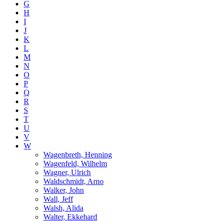
G
H
I
J
K
L
M
N
O
P
Q
R
S
T
U
V
W
Wagenbreth, Henning
Wagenfeld, Wilhelm
Wagner, Ulrich
Waldschmidt, Arno
Walker, John
Wall, Jeff
Walsh, Alida
Walter, Ekkehard