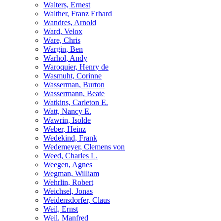
Walters, Ernest
Walther, Franz Erhard
Wandres, Arnold
Ward, Velox
Ware, Chris
Wargin, Ben
Warhol, Andy
Waroquier, Henry de
Wasmuht, Corinne
Wasserman, Burton
Wassermann, Beate
Watkins, Carleton E.
Watt, Nancy E.
Wawrin, Isolde
Weber, Heinz
Wedekind, Frank
Wedemeyer, Clemens von
Weed, Charles L.
Weegen, Agnes
Wegman, William
Wehrlin, Robert
Weichsel, Jonas
Weidensdorfer, Claus
Weil, Ernst
Weil, Manfred