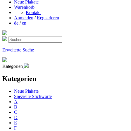
Neue Plakate
Warenkorb
Kontakt
Anmelden
/
Registrieren
de
/
en
Erweiterte Suche
Kategorien
Kategorien
Neue Plakate
Spezielle Stichworte
A
B
C
D
E
F