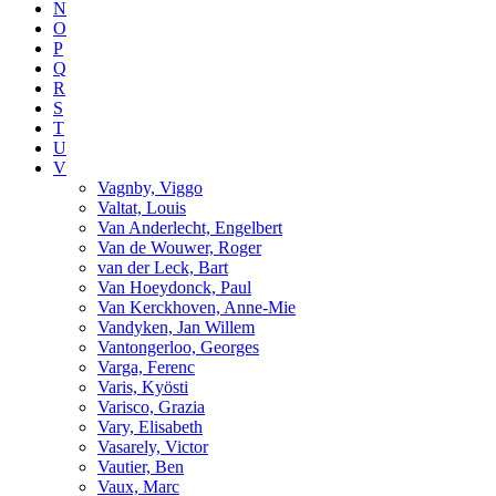
N
O
P
Q
R
S
T
U
V
Vagnby, Viggo
Valtat, Louis
Van Anderlecht, Engelbert
Van de Wouwer, Roger
van der Leck, Bart
Van Hoeydonck, Paul
Van Kerckhoven, Anne-Mie
Vandyken, Jan Willem
Vantongerloo, Georges
Varga, Ferenc
Varis, Kyösti
Varisco, Grazia
Vary, Elisabeth
Vasarely, Victor
Vautier, Ben
Vaux, Marc