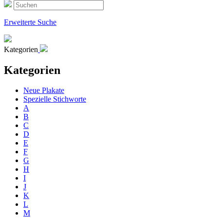
Erweiterte Suche
Kategorien
Kategorien
Neue Plakate
Spezielle Stichworte
A
B
C
D
E
F
G
H
I
J
K
L
M