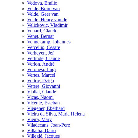
Vedova, Emilio
Velde, Bram van
Velde, Geer van
Velde, Henry van de
Velickovic, Vladimir
Venard, Claude
Venet, Bernar
Vennekamp, Johannes
Vercellio, Cesare
Verheyen, Jef
Verlinde, Claude
Verlon, André
Veronesi, Lugi
Vertes, Marcel
Vertov, Dziga
Vetere, Giovanni
Viallat, Claude
Vicas, Naomi
Vicente, Esteban
Viegener, Eberhard
Vieira da Silva, Maria Helena
Vieira, Mary
Viladecans, Joan-Pere
Villalba, Dario
Villeglé, Jacques