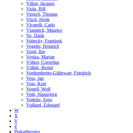
Villon, Jacques
Viola, Bill
Virnich, Thomas
Visch, Henk
Vivarelli, Carlo
Vlaminck, Maurice
Vo, Danh
Vobecky, Frantisek
Vogeler, Heinrich
Voigt, Ilse
Vojska, Marjan
Völker, Cornelius
Völkle, Bernd
Vordemberge-Gildewart, Friedrich
Voss, Jan
Voss, Kurt
Vostell, Wolf
Voth, Hannsjörg
Votteler, Arno
Vuillard, Edouard
W
X
Y
Z
Plakatliteratur