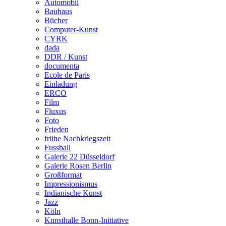
Automobil
Bauhaus
Bücher
Computer-Kunst
CYRK
dada
DDR / Kunst
documenta
Ecole de Paris
Einladung
ERCO
Film
Fluxus
Foto
Frieden
frühe Nachkriegszeit
Fussball
Galerie 22 Düsseldorf
Galerie Rosen Berlin
Großformat
Impressionismus
Indianische Kunst
Jazz
Köln
Kunsthalle Bonn-Initiative