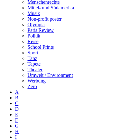
Menschenrechte
Mittel- und Südamerika
Musik
Non-profit poster
Olympia
Paris Review
Politik
Reise
School Prints
Sport
Tanz
Tapete
Theater
Umwelt / Environment
Werbung
Zero
A
B
C
D
E
F
G
H
I