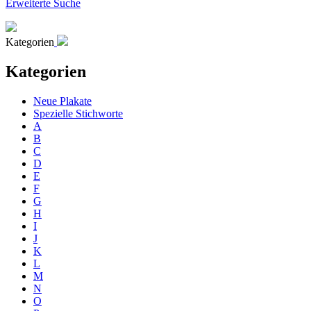
Erweiterte Suche
Kategorien
Kategorien
Neue Plakate
Spezielle Stichworte
A
B
C
D
E
F
G
H
I
J
K
L
M
N
O