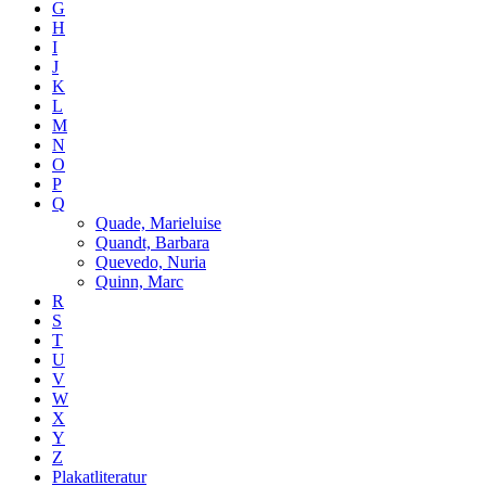
G
H
I
J
K
L
M
N
O
P
Q
Quade, Marieluise
Quandt, Barbara
Quevedo, Nuria
Quinn, Marc
R
S
T
U
V
W
X
Y
Z
Plakatliteratur