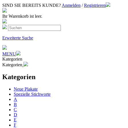
SIND SIE BEREITS KUNDE?
Anmelden
/
Registrieren
Ihr Warenkorb ist leer.
Erweiterte Suche
MENU
Kategorien
Kategorien
Kategorien
Neue Plakate
Spezielle Stichworte
A
B
C
D
E
F