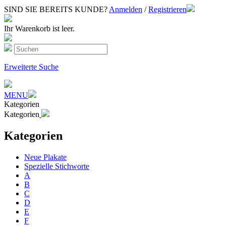
SIND SIE BEREITS KUNDE?
Anmelden
/
Registrieren
Ihr Warenkorb ist leer.
Erweiterte Suche
MENU
Kategorien
Kategorien
Kategorien
Neue Plakate
Spezielle Stichworte
A
B
C
D
E
F