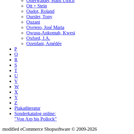
Osterwalder, Hans Ulrich
Ott + Stein
Oudot, Roland
Oursler, Tony
Ouzani
Ovejero, José Maria
Owusu-Ankomah, Kwesi
Oxford, J.A.
Ozenfant, Amédée
P
Q
R
S
T
U
V
W
X
Y
Z
Plakatliteratur
Sonderkatalog online:
"Von Arp bis Pollock"
mod
ified eCommerce Shopsoftware © 2009-2026