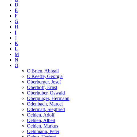
D
E
F
G
H
I
J
K
L
M
N
O
O'Brien, Abigail
O'Keeffe, Georgia
Oberberger, Josef
Oberhoff, Ernst
Oberhuber, Oswald
Oberpurger, Hermann
Odenbach, Marcel
Odermatt, Siegfried
Oehlen, Adolf
Oehlen, Albert
Oehlen, Markus
Oehlmann, Peter
Oehm, Herbert