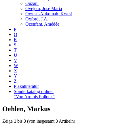
Ouzani
Ovejero, José Maria
Owusu-Ankomah, Kwesi
Oxford, J.A.
Ozenfant, Amédée
P
Q
R
S
T
U
V
W
X
Y
Z
Plakatliteratur
Sonderkatalog online:
"Von Arp bis Pollock"
Oehlen, Markus
Zeige
1
bis
3
(von insgesamt
3
Artikeln)