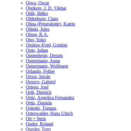
Oiwa, Oscar
Ojeikere, J. D. 'Okhai
Oláh, Ildiko
Oldenburg, Claes
Olina (Petursdottir), Katrin
Olitski, Jules
Olson, R.A.
Ono, Yoko
Onslow-Ford, Gordon
Opie, Julian
Oppenheim, Dennis
Oppermann, Anna
Oppermann, Wolfgang
Orlando, Felipe
Orosz, István
Orozco, Gabriel
Ortega, José
Orth, Dietrich
Ortiz, Angelica Fernandez
Ortiz, Daniela
Osinski, Tomasz
Osterwalder, Hans Ulrich
Ott + Stein
Oudot, Roland
Oursler, Tony