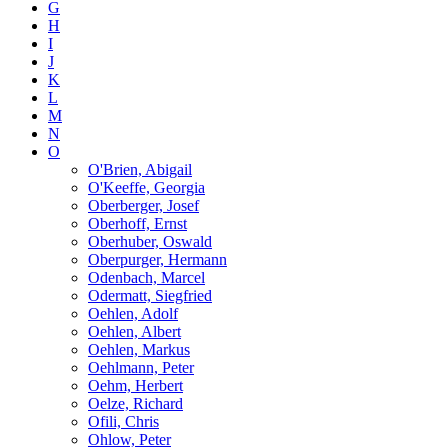
G
H
I
J
K
L
M
N
O
O'Brien, Abigail
O'Keeffe, Georgia
Oberberger, Josef
Oberhoff, Ernst
Oberhuber, Oswald
Oberpurger, Hermann
Odenbach, Marcel
Odermatt, Siegfried
Oehlen, Adolf
Oehlen, Albert
Oehlen, Markus
Oehlmann, Peter
Oehm, Herbert
Oelze, Richard
Ofili, Chris
Ohlow, Peter