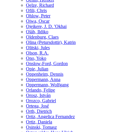
Oelze, Richard
Ofili, Chris
Ohlow, Peter
Oiwa, Oscar
Ojeikere, J. D. 'Okhai
Oláh, Ildiko
Oldenburg, Claes
Olina (Petursdottir), Katrin
Olitski, Jules
Olson, R.A.
Ono, Yoko
Onslow-Ford, Gordon
Opie, Julian
Oppenheim, Dennis
Oppermann, Anna
Oppermann, Wolfgang
Orlando, Felipe
Orosz, István
Orozco, Gabriel
Ortega, José
Orth, Dietrich
Ortiz, Angelica Fernandez
Ortiz, Daniela
Osinski, Tomasz