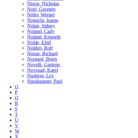
Nixon, Nicholas
Noel, Georges
Nöfer, Werner
Noguchi, Isamu
Nolan, Sidney
Noland, Cady
Noland, Kenneth
Nolde, Emil
Nolden, Rolf
Nonas, Richard
Norgard, Bjorn
Novelli, Gastone
Novosad, Karel
Nusberg, Lev
Nussbaumer, Paul
O
P
Q
R
S
T
U
V
W
X