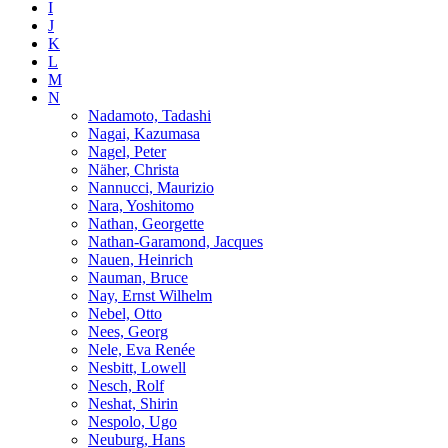
I
J
K
L
M
N
Nadamoto, Tadashi
Nagai, Kazumasa
Nagel, Peter
Näher, Christa
Nannucci, Maurizio
Nara, Yoshitomo
Nathan, Georgette
Nathan-Garamond, Jacques
Nauen, Heinrich
Nauman, Bruce
Nay, Ernst Wilhelm
Nebel, Otto
Nees, Georg
Nele, Eva Renée
Nesbitt, Lowell
Nesch, Rolf
Neshat, Shirin
Nespolo, Ugo
Neuburg, Hans