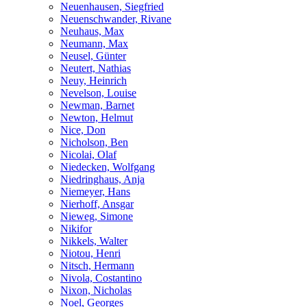
Neuenhausen, Siegfried
Neuenschwander, Rivane
Neuhaus, Max
Neumann, Max
Neusel, Günter
Neutert, Nathias
Neuy, Heinrich
Nevelson, Louise
Newman, Barnet
Newton, Helmut
Nice, Don
Nicholson, Ben
Nicolai, Olaf
Niedecken, Wolfgang
Niedringhaus, Anja
Niemeyer, Hans
Nierhoff, Ansgar
Nieweg, Simone
Nikifor
Nikkels, Walter
Niotou, Henri
Nitsch, Hermann
Nivola, Costantino
Nixon, Nicholas
Noel, Georges