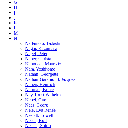
G
H
I
J
K
L
M
N
Nadamoto, Tadashi
Nagai, Kazumasa
Nagel, Peter
Näher, Christa
Nannucci, Maurizio
Nara, Yoshitomo
Nathan, Georgette
Nathan-Garamond, Jacques
Nauen, Heinrich
Nauman, Bruce
Nay, Ernst Wilhelm
Nebel, Otto
Nees, Georg
Nele, Eva Renée
Nesbitt, Lowell
Nesch, Rolf
Neshat, Shirin