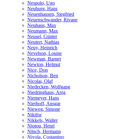
Nespolo, Ugo
Neuburg, Hans
Neuenhausen, Siegfried
Neuenschwander, Rivane
Neuhaus, Max
Neumann, Max
Neusel, Günter
Neutert, Nathias
Neuy, Heinrich
Nevelson, Louise
Newman, Barnet
Newton, Helmut
Nice, Don
Nicholson, Ben
Nicolai, Olaf
Niedecken, Wolfgang
Niedringhaus, Anja
Niemeyer, Hans
Nierhoff, Ansgar
Nieweg, Simone
Nikifor
Nikkels, Walter
Niotou, Henri
Nitsch, Hermann
Nivola, Costantino