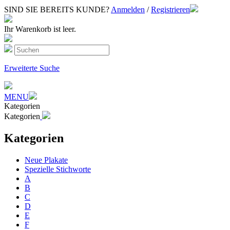
SIND SIE BEREITS KUNDE?
Anmelden
/
Registrieren
Ihr Warenkorb ist leer.
Erweiterte Suche
MENU
Kategorien
Kategorien
Kategorien
Neue Plakate
Spezielle Stichworte
A
B
C
D
E
F