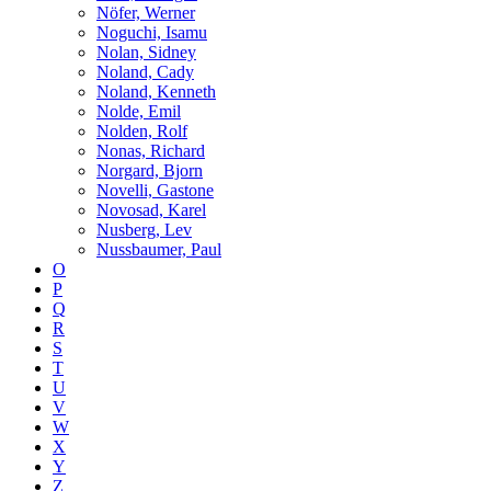
Nöfer, Werner
Noguchi, Isamu
Nolan, Sidney
Noland, Cady
Noland, Kenneth
Nolde, Emil
Nolden, Rolf
Nonas, Richard
Norgard, Bjorn
Novelli, Gastone
Novosad, Karel
Nusberg, Lev
Nussbaumer, Paul
O
P
Q
R
S
T
U
V
W
X
Y
Z