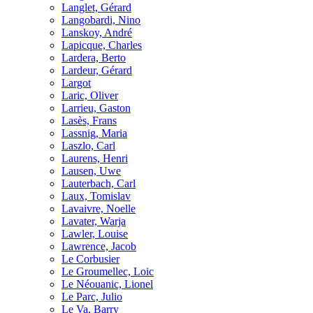
Langlet, Gérard
Langobardi, Nino
Lanskoy, André
Lapicque, Charles
Lardera, Berto
Lardeur, Gérard
Largot
Laric, Oliver
Larrieu, Gaston
Lasès, Frans
Lassnig, Maria
Laszlo, Carl
Laurens, Henri
Lausen, Uwe
Lauterbach, Carl
Laux, Tomislav
Lavaivre, Noelle
Lavater, Warja
Lawler, Louise
Lawrence, Jacob
Le Corbusier
Le Groumellec, Loic
Le Néouanic, Lionel
Le Parc, Julio
Le Va, Barry