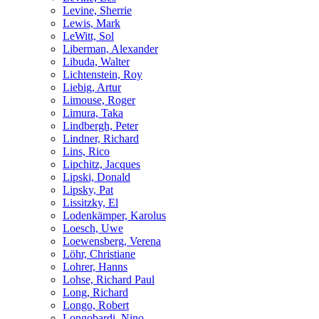
Levine, Sherrie
Lewis, Mark
LeWitt, Sol
Liberman, Alexander
Libuda, Walter
Lichtenstein, Roy
Liebig, Artur
Limouse, Roger
Limura, Taka
Lindbergh, Peter
Lindner, Richard
Lins, Rico
Lipchitz, Jacques
Lipski, Donald
Lipsky, Pat
Lissitzky, El
Lodenkämper, Karolus
Loesch, Uwe
Loewensberg, Verena
Löhr, Christiane
Lohrer, Hanns
Lohse, Richard Paul
Long, Richard
Longo, Robert
Longobardi, Nino