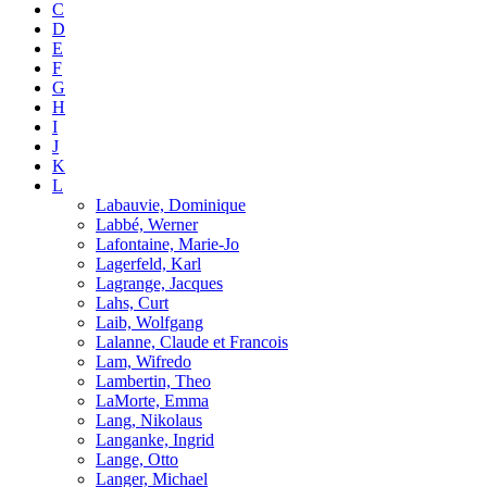
C
D
E
F
G
H
I
J
K
L
Labauvie, Dominique
Labbé, Werner
Lafontaine, Marie-Jo
Lagerfeld, Karl
Lagrange, Jacques
Lahs, Curt
Laib, Wolfgang
Lalanne, Claude et Francois
Lam, Wifredo
Lambertin, Theo
LaMorte, Emma
Lang, Nikolaus
Langanke, Ingrid
Lange, Otto
Langer, Michael