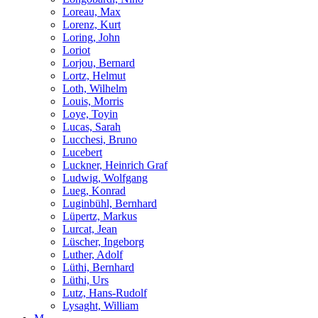
Loreau, Max
Lorenz, Kurt
Loring, John
Loriot
Lorjou, Bernard
Lortz, Helmut
Loth, Wilhelm
Louis, Morris
Loye, Toyin
Lucas, Sarah
Lucchesi, Bruno
Lucebert
Luckner, Heinrich Graf
Ludwig, Wolfgang
Lueg, Konrad
Luginbühl, Bernhard
Lüpertz, Markus
Lurcat, Jean
Lüscher, Ingeborg
Luther, Adolf
Lüthi, Bernhard
Lüthi, Urs
Lutz, Hans-Rudolf
Lysaght, William