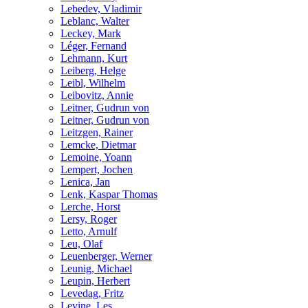
Lebedev, Vladimir
Leblanc, Walter
Leckey, Mark
Léger, Fernand
Lehmann, Kurt
Leiberg, Helge
Leibl, Wilhelm
Leibovitz, Annie
Leitner, Gudrun von
Leitner, Gudrun von
Leitzgen, Rainer
Lemcke, Dietmar
Lemoine, Yoann
Lempert, Jochen
Lenica, Jan
Lenk, Kaspar Thomas
Lerche, Horst
Lersy, Roger
Letto, Arnulf
Leu, Olaf
Leuenberger, Werner
Leunig, Michael
Leupin, Herbert
Levedag, Fritz
Levine, Les