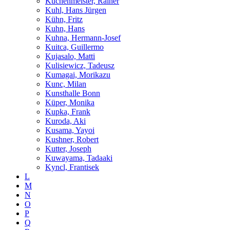
Küchenmeister, Rainer
Kuhl, Hans Jürgen
Kühn, Fritz
Kuhn, Hans
Kuhna, Hermann-Josef
Kuitca, Guillermo
Kujasalo, Matti
Kulisiewicz, Tadeusz
Kumagai, Morikazu
Kunc, Milan
Kunsthalle Bonn
Küper, Monika
Kupka, Frank
Kuroda, Aki
Kusama, Yayoi
Kushner, Robert
Kutter, Joseph
Kuwayama, Tadaaki
Kyncl, Frantisek
L
M
N
O
P
Q