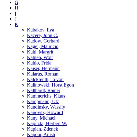
G
H
I
J
K
Kabakov, Ilya
Kacere, John C.
Kadow, Gerhard
Kagel, Mauricio
Kahl, Margrit
Kahlen, Wolf
Kahlo, Frida
Kaiser, Hermann
Kalarus, Roman
Kalckreuth, Jo von
Kalinowski, Horst Egon
Kallhardt, Rainer
Kammerichs, Klaus
Kampmann, Utz
Kandinsky, Wassily
Kanovitz, Howard
Kany, Michael
Kapitzki, Herbert W.
Kaplan, Zdenek
Kapoor, Anish