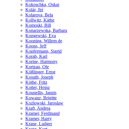
Kokoschka, Oskar
Kolár, Jiri
Kolarova, Bela
Kollwitz, Käthe
Komoski, Bill
Konarzewska, Barbara
Kongewski, Eva
Kooning, Willem de
Koons, Jeff
Kopfermann, Sigrid
Korab, Karl
Korine, Harmony
Kortzau, Ole
Kößlinger, Ernst
Kosuth, Joseph
Köthe, Fritz
Kotter, Heinz
Kounellis, Jannis
Kowanz, Brigitte
Kozlowski, Jaroslaw
Kraft, Andrea
Kramer, Ferdinand
Kramer, Harry
Krane, Ludger
Kranz, Kurt