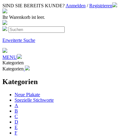
SIND SIE BEREITS KUNDE?
Anmelden
/
Registrieren
Ihr Warenkorb ist leer.
Erweiterte Suche
MENU
Kategorien
Kategorien
Kategorien
Neue Plakate
Spezielle Stichworte
A
B
C
D
E
F