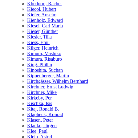
Khedoori, Rachel
Kiecol, Hubert
Kiefer, Anselm
Kienholz, Edward
Kiesel, Carl Maria
Kieser, Günther
Kiesler, Tilla
Kiess, Emil
Kilger, Heinrich
Kimura, Mashiko
Kimura, Risaburo
King, Phillip
Kinoshita, Suchan
Kippenberger, Martin
Kirchgässer, Wilhelm Bernhard
Kirchner, Ernst Ludwig
Kirchner, Mike
Kirkeby, Per
Kischka, Isis
Kitaj, Ronald B.
Klapheck, Konrad
Klasen, Peter
Klauke, Jürgen
Klee, Paul
Klein, Astrid