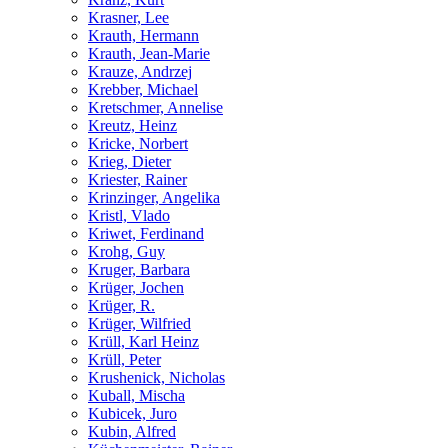
Krasner, Lee
Krauth, Hermann
Krauth, Jean-Marie
Krauze, Andrzej
Krebber, Michael
Kretschmer, Annelise
Kreutz, Heinz
Kricke, Norbert
Krieg, Dieter
Kriester, Rainer
Krinzinger, Angelika
Kristl, Vlado
Kriwet, Ferdinand
Krohg, Guy
Kruger, Barbara
Krüger, Jochen
Krüger, R.
Krüger, Wilfried
Krüll, Karl Heinz
Krüll, Peter
Krushenick, Nicholas
Kuball, Mischa
Kubicek, Juro
Kubin, Alfred