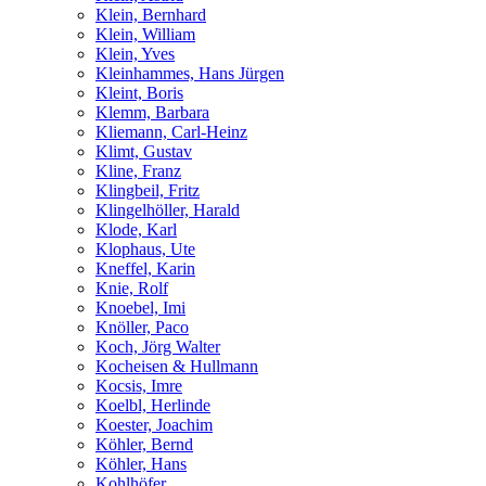
Klein, Bernhard
Klein, William
Klein, Yves
Kleinhammes, Hans Jürgen
Kleint, Boris
Klemm, Barbara
Kliemann, Carl-Heinz
Klimt, Gustav
Kline, Franz
Klingbeil, Fritz
Klingelhöller, Harald
Klode, Karl
Klophaus, Ute
Kneffel, Karin
Knie, Rolf
Knoebel, Imi
Knöller, Paco
Koch, Jörg Walter
Kocheisen & Hullmann
Kocsis, Imre
Koelbl, Herlinde
Koester, Joachim
Köhler, Bernd
Köhler, Hans
Kohlhöfer