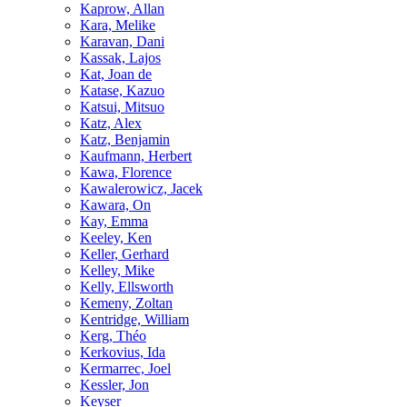
Kaprow, Allan
Kara, Melike
Karavan, Dani
Kassak, Lajos
Kat, Joan de
Katase, Kazuo
Katsui, Mitsuo
Katz, Alex
Katz, Benjamin
Kaufmann, Herbert
Kawa, Florence
Kawalerowicz, Jacek
Kawara, On
Kay, Emma
Keeley, Ken
Keller, Gerhard
Kelley, Mike
Kelly, Ellsworth
Kemeny, Zoltan
Kentridge, William
Kerg, Théo
Kerkovius, Ida
Kermarrec, Joel
Kessler, Jon
Keyser