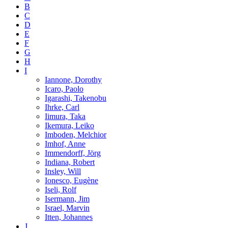
B
C
D
E
F
G
H
I
Iannone, Dorothy
Icaro, Paolo
Igarashi, Takenobu
Ihrke, Carl
Iimura, Taka
Ikemura, Leiko
Imboden, Melchior
Imhof, Anne
Immendorff, Jörg
Indiana, Robert
Insley, Will
Ionesco, Eugène
Iseli, Rolf
Isermann, Jim
Israel, Marvin
Itten, Johannes
J