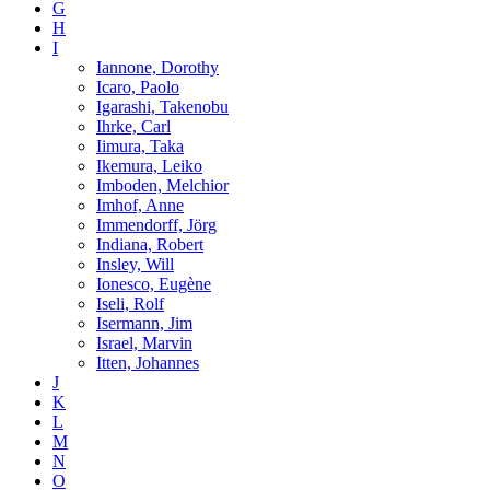
G
H
I
Iannone, Dorothy
Icaro, Paolo
Igarashi, Takenobu
Ihrke, Carl
Iimura, Taka
Ikemura, Leiko
Imboden, Melchior
Imhof, Anne
Immendorff, Jörg
Indiana, Robert
Insley, Will
Ionesco, Eugène
Iseli, Rolf
Isermann, Jim
Israel, Marvin
Itten, Johannes
J
K
L
M
N
O