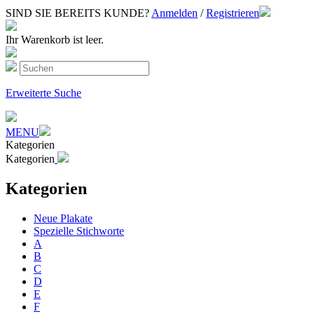
SIND SIE BEREITS KUNDE?
Anmelden
/
Registrieren
Ihr Warenkorb ist leer.
Erweiterte Suche
MENU
Kategorien
Kategorien
Kategorien
Neue Plakate
Spezielle Stichworte
A
B
C
D
E
F