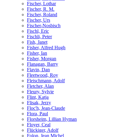
Fischer, Lothar
Fischer, R. M.
Fischer, Roland
Fischer, Urs
Fischer-Nosbisch
Fischl, Eric
Fischli, Peter
Fish, Janet
Fisher, Alfred Hugh
Fisher, Ian
Fisher, Morgan
Flanagan, Barry
Flavin, Dan
Fleetwood, Roy
Fleischmann, Adolf
Fletcher, Alan
Fleury, Sylvie
Flint, Katja
Flisak, Jerzy
Floc'h, Jean-Claude
Flora, Paul
Florsheim, Lillian Hyman
Floyer, Ceal
Flückiger, Adolf
Folon, Jean Michel