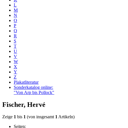
L
M
N
O
P
Q
R
S
T
U
V
W
X
Y
Z
Plakatliteratur
Sonderkatalog online:
"Von Arp bis Pollock"
Fischer, Hervé
Zeige
1
bis
1
(von insgesamt
1
Artikeln)
Seiten: