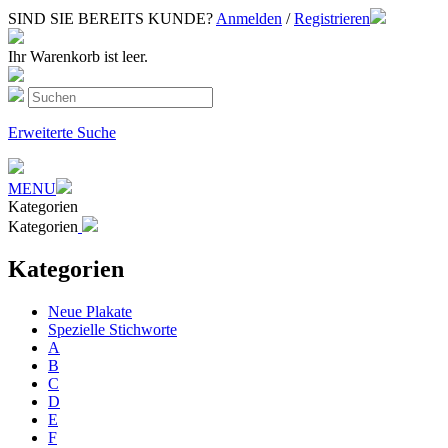
SIND SIE BEREITS KUNDE?
Anmelden
/
Registrieren
Ihr Warenkorb ist leer.
Erweiterte Suche
MENU
Kategorien
Kategorien
Kategorien
Neue Plakate
Spezielle Stichworte
A
B
C
D
E
F