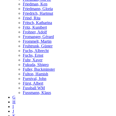
Friedman, Ken
Friedmann, Gloria
Friedrich, Hartmut
Frind, Rita
Fritsch, Katharina
Fritz, Kunibert
Frohner, Adolf
Fromanger, Gérard
Frommelt, Martin
Fruhtrunk, Günter
Fuchs, Albrecht
Fuchs, Ernst
Fuhr, Xaver
Fukuda, Shigeo
Fuller, Buckminster
Fulton, Hamish
Furnival, John
Fürst, Albert
Fussball WM
Fussmann, Klaus
G
H
I
J
K