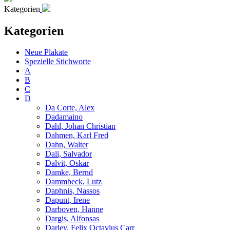
Kategorien
Kategorien
Neue Plakate
Spezielle Stichworte
A
B
C
D
Da Corte, Alex
Dadamaino
Dahl, Johan Christian
Dahmen, Karl Fred
Dahn, Walter
Dali, Salvador
Dalvit, Oskar
Damke, Bernd
Dammbeck, Lutz
Daphnis, Nassos
Dapunt, Irene
Darboven, Hanne
Dargis, Alfonsas
Darley, Felix Octavius Carr