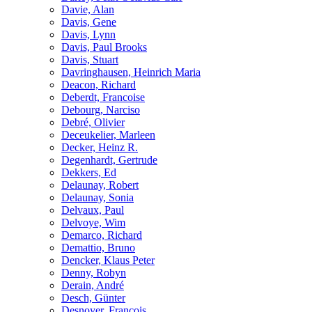
Davie, Alan
Davis, Gene
Davis, Lynn
Davis, Paul Brooks
Davis, Stuart
Davringhausen, Heinrich Maria
Deacon, Richard
Deberdt, Francoise
Debourg, Narciso
Debré, Olivier
Deceukelier, Marleen
Decker, Heinz R.
Degenhardt, Gertrude
Dekkers, Ed
Delaunay, Robert
Delaunay, Sonia
Delvaux, Paul
Delvoye, Wim
Demarco, Richard
Demattio, Bruno
Dencker, Klaus Peter
Denny, Robyn
Derain, André
Desch, Günter
Desnoyer, Francois