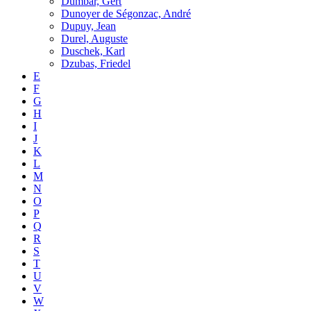
Dumbar, Gert
Dunoyer de Ségonzac, André
Dupuy, Jean
Durel, Auguste
Duschek, Karl
Dzubas, Friedel
E
F
G
H
I
J
K
L
M
N
O
P
Q
R
S
T
U
V
W