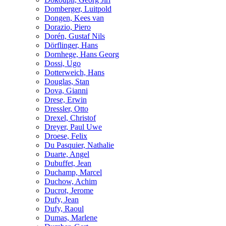
Domberger, Luitpold
Dongen, Kees van
Dorazio, Piero
Dorén, Gustaf Nils
Dörflinger, Hans
Dornhege, Hans Georg
Dossi, Ugo
Dotterweich, Hans
Douglas, Stan
Dova, Gianni
Drese, Erwin
Dressler, Otto
Drexel, Christof
Dreyer, Paul Uwe
Droese, Felix
Du Pasquier, Nathalie
Duarte, Angel
Dubuffet, Jean
Duchamp, Marcel
Duchow, Achim
Ducrot, Jerome
Dufy, Jean
Dufy, Raoul
Dumas, Marlene