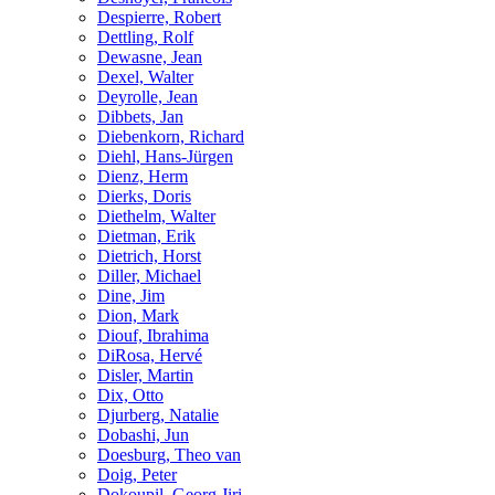
Despierre, Robert
Dettling, Rolf
Dewasne, Jean
Dexel, Walter
Deyrolle, Jean
Dibbets, Jan
Diebenkorn, Richard
Diehl, Hans-Jürgen
Dienz, Herm
Dierks, Doris
Diethelm, Walter
Dietman, Erik
Dietrich, Horst
Diller, Michael
Dine, Jim
Dion, Mark
Diouf, Ibrahima
DiRosa, Hervé
Disler, Martin
Dix, Otto
Djurberg, Natalie
Dobashi, Jun
Doesburg, Theo van
Doig, Peter
Dokoupil, Georg Jiri