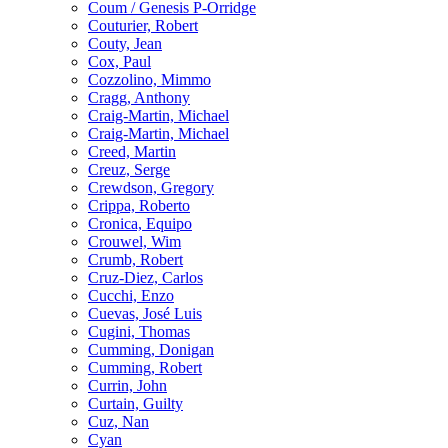
Coum / Genesis P-Orridge
Couturier, Robert
Couty, Jean
Cox, Paul
Cozzolino, Mimmo
Cragg, Anthony
Craig-Martin, Michael
Craig-Martin, Michael
Creed, Martin
Creuz, Serge
Crewdson, Gregory
Crippa, Roberto
Cronica, Equipo
Crouwel, Wim
Crumb, Robert
Cruz-Diez, Carlos
Cucchi, Enzo
Cuevas, José Luis
Cugini, Thomas
Cumming, Donigan
Cumming, Robert
Currin, John
Curtain, Guilty
Cuz, Nan
Cyan