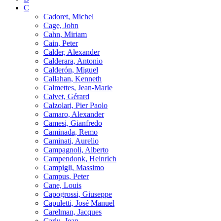
C
Cadoret, Michel
Cage, John
Cahn, Miriam
Cain, Peter
Calder, Alexander
Calderara, Antonio
Calderón, Miguel
Callahan, Kenneth
Calmettes, Jean-Marie
Calvet, Gérard
Calzolari, Pier Paolo
Camaro, Alexander
Camesi, Gianfredo
Caminada, Remo
Caminati, Aurelio
Campagnoli, Alberto
Campendonk, Heinrich
Campigli, Massimo
Campus, Peter
Cane, Louis
Capogrossi, Giuseppe
Capuletti, José Manuel
Carelman, Jacques
Carlu, Jean