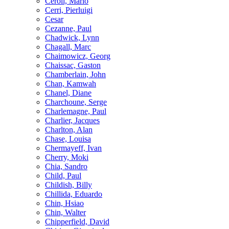
Ceroli, Mario
Cerri, Pierluigi
Cesar
Cezanne, Paul
Chadwick, Lynn
Chagall, Marc
Chaimowicz, Georg
Chaissac, Gaston
Chamberlain, John
Chan, Kamwah
Chanel, Diane
Charchoune, Serge
Charlemagne, Paul
Charlier, Jacques
Charlton, Alan
Chase, Louisa
Chermayeff, Ivan
Cherry, Moki
Chia, Sandro
Child, Paul
Childish, Billy
Chillida, Eduardo
Chin, Hsiao
Chin, Walter
Chipperfield, David