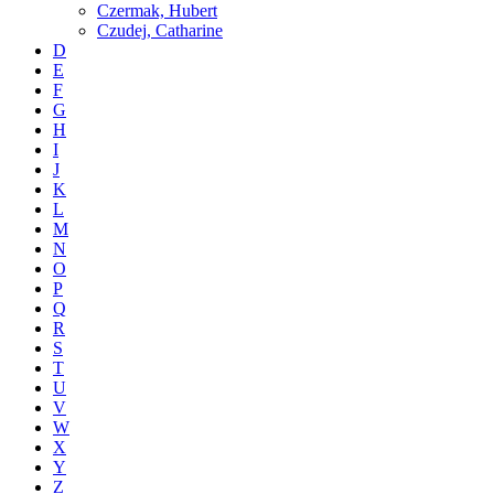
Czermak, Hubert
Czudej, Catharine
D
E
F
G
H
I
J
K
L
M
N
O
P
Q
R
S
T
U
V
W
X
Y
Z