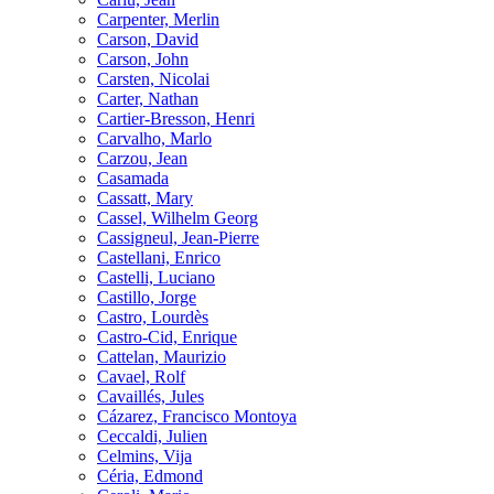
Carpenter, Merlin
Carson, David
Carson, John
Carsten, Nicolai
Carter, Nathan
Cartier-Bresson, Henri
Carvalho, Marlo
Carzou, Jean
Casamada
Cassatt, Mary
Cassel, Wilhelm Georg
Cassigneul, Jean-Pierre
Castellani, Enrico
Castelli, Luciano
Castillo, Jorge
Castro, Lourdès
Castro-Cid, Enrique
Cattelan, Maurizio
Cavael, Rolf
Cavaillés, Jules
Cázarez, Francisco Montoya
Ceccaldi, Julien
Celmins, Vija
Céria, Edmond