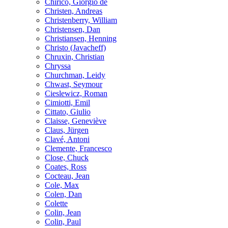
Chirico, Giorgio de
Christen, Andreas
Christenberry, William
Christensen, Dan
Christiansen, Henning
Christo (Javacheff)
Chruxin, Christian
Chryssa
Churchman, Leidy
Chwast, Seymour
Cieslewicz, Roman
Cimiotti, Emil
Cittato, Giulio
Claisse, Geneviève
Claus, Jürgen
Clavé, Antoni
Clemente, Francesco
Close, Chuck
Coates, Ross
Cocteau, Jean
Cole, Max
Colen, Dan
Colette
Colin, Jean
Colin, Paul