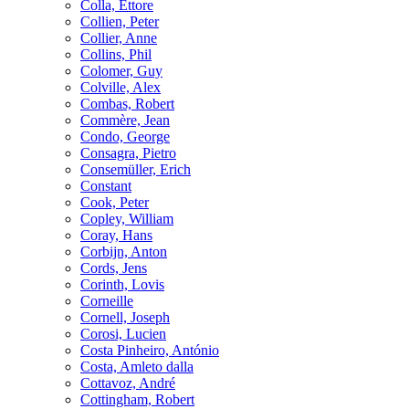
Colla, Ettore
Collien, Peter
Collier, Anne
Collins, Phil
Colomer, Guy
Colville, Alex
Combas, Robert
Commère, Jean
Condo, George
Consagra, Pietro
Consemüller, Erich
Constant
Cook, Peter
Copley, William
Coray, Hans
Corbijn, Anton
Cords, Jens
Corinth, Lovis
Corneille
Cornell, Joseph
Corosi, Lucien
Costa Pinheiro, António
Costa, Amleto dalla
Cottavoz, André
Cottingham, Robert