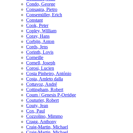
Condo, George
Consagra, Pietro
Consemüller, Erich
Constant
Cook, Peter
Copley, William
Coray, Hans
Corbijn, Anton
Cords, Jens
Corinth, Lovis
Corneille
Cornell, Joseph
Corosi, Lucien
Costa Pinheiro, António
Costa, Amleto dalla
Cottavoz, André
Cottingham, Robert
Coum / Genesis P-Orridge
Couturier, Robert
Couty, Jean
Cox, Paul
Cozzolino, Mimmo
Cragg, Anthony
Craig-Martin, Michael
Craig-Martin, Michael