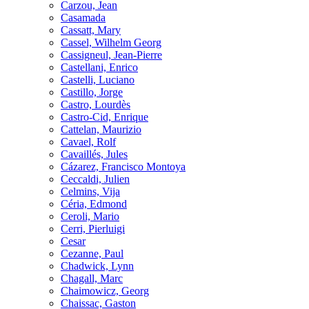
Carzou, Jean
Casamada
Cassatt, Mary
Cassel, Wilhelm Georg
Cassigneul, Jean-Pierre
Castellani, Enrico
Castelli, Luciano
Castillo, Jorge
Castro, Lourdès
Castro-Cid, Enrique
Cattelan, Maurizio
Cavael, Rolf
Cavaillés, Jules
Cázarez, Francisco Montoya
Ceccaldi, Julien
Celmins, Vija
Céria, Edmond
Ceroli, Mario
Cerri, Pierluigi
Cesar
Cezanne, Paul
Chadwick, Lynn
Chagall, Marc
Chaimowicz, Georg
Chaissac, Gaston