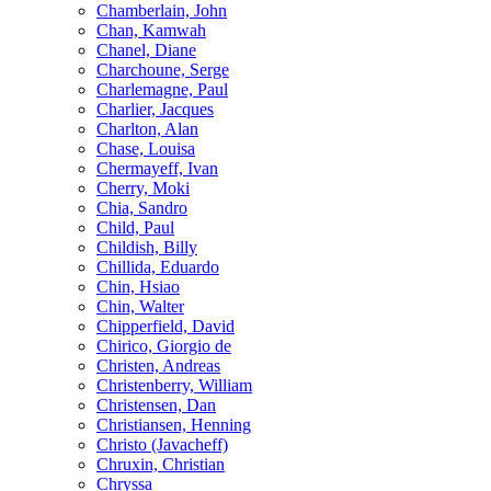
Chamberlain, John
Chan, Kamwah
Chanel, Diane
Charchoune, Serge
Charlemagne, Paul
Charlier, Jacques
Charlton, Alan
Chase, Louisa
Chermayeff, Ivan
Cherry, Moki
Chia, Sandro
Child, Paul
Childish, Billy
Chillida, Eduardo
Chin, Hsiao
Chin, Walter
Chipperfield, David
Chirico, Giorgio de
Christen, Andreas
Christenberry, William
Christensen, Dan
Christiansen, Henning
Christo (Javacheff)
Chruxin, Christian
Chryssa