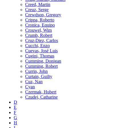
Creed, Martin
Creuz, Serge
Crewdson, Gregory
Crippa, Roberto
Cronica, Equipo
Crouwel, Wim
Crumb, Robert
Cruz-Diez, Carlos
Cucchi, Enzo
Cuevas, José Luis
Cugini, Thomas
Cumming, Donigan
Cumming, Robert
Currin, John
Curtain, Guilty
Cuz, Nan
Cyan
Czermak, Hubert
Czudej, Catharine
D
E
F
G
H
I