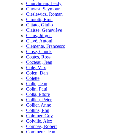
Churchman, Leidy
Chwast, Seymour
Cieslewicz, Roman
Cimiotti, Emil
Cittato, Giulio
Claisse, Geneviève
Claus, Jürgen
Clavé, Antoni
Clemente, Francesco
Close, Chuck
Coates, Ross
Cocteau, Jean
Cole, Max
Colen, Dan
Colette
Colin, Jean
Colin, Paul
Colla, Ettore
Collien, Peter
Collier, Anne
Collins, Phil
Colomer, Guy
Colville, Alex
Combas, Robert
Commère, Jean