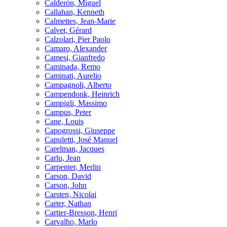
Calderón, Miguel
Callahan, Kenneth
Calmettes, Jean-Marie
Calvet, Gérard
Calzolari, Pier Paolo
Camaro, Alexander
Camesi, Gianfredo
Caminada, Remo
Caminati, Aurelio
Campagnoli, Alberto
Campendonk, Heinrich
Campigli, Massimo
Campus, Peter
Cane, Louis
Capogrossi, Giuseppe
Capuletti, José Manuel
Carelman, Jacques
Carlu, Jean
Carpenter, Merlin
Carson, David
Carson, John
Carsten, Nicolai
Carter, Nathan
Cartier-Bresson, Henri
Carvalho, Marlo